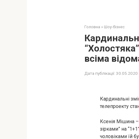
Головна
»
Шоу-бізнес
Кардинальні
“Холостяка”
всіма відом
Дата публікації:
30.05.2020
Кардинальні змі
телепроекту стан
Ксенія Мішина – 
зірками” на “1+1
чоловіками їй бу