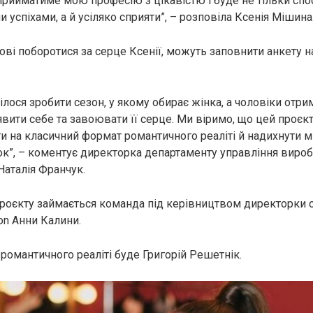
прийматиме мою професію з цікавістю і буде не тільки спос
 успіхами, а й усіляко сприяти”, – розповіла Ксенія Мішина
тові поборотися за серце Ксенії, можуть заповнити анкету на
ілося зробити сезон, у якому обирає жінка, а чоловіки отр
вити себе та завоювати її серце. Ми віримо, що цей проєкт
и на класичний формат романтичного реаліті й надихнути 
ок”, – коментує директорка департаменту управління вир
Наталія Франчук.
оєкту займається команда під керівництвом директорки с
ion Анни Калини.
романтичного реаліті буде Григорій Решетнік.