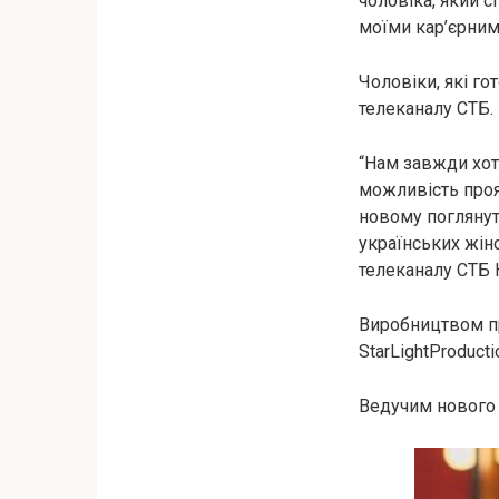
чоловіка, який с
моїми кар’єрними
Чоловіки, які го
телеканалу СТБ.
“Нам завжди хот
можливість проя
новому поглянут
українських жін
телеканалу СТБ 
Виробництвом пр
StarLightProduct
Ведучим нового 