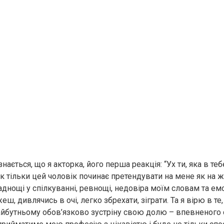
знається, що я акторка, його перша реакція: “Ух ти, яка в теб
як тільки цей чоловік починає претендувати на мене як на ж
аднощі у спілкуванні, ревнощі, недовіра моїм словам та ем
еш, дивлячись в очі, легко збрехати, зіграти. Та я вірю в те
йбутньому обов’язково зустріну свою долю – впевненого 