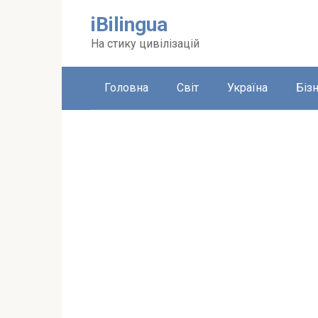
Перейти
iBilingua
до
вмісту
На стику цивілізацій
Головна
Світ
Україна
Біз