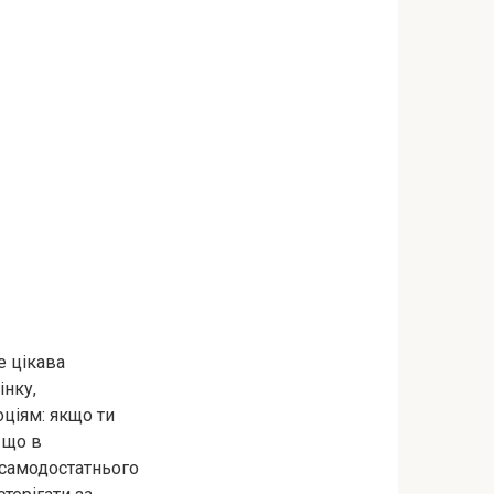
е цікава
інку,
оціям: якщо ти
, що в
самодостатнього