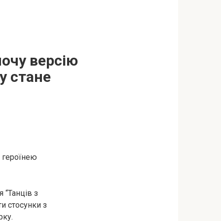
ночу версію
у стане
ю героїнею
я “Танців з
ти стосунки з
рку.