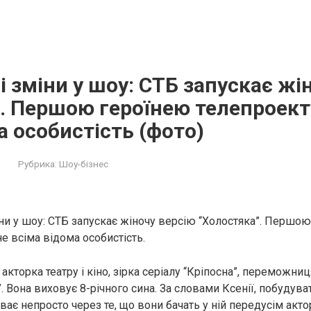
 зміни у шоу: СТБ запускає жі
. Першою героїнею телепроект
а особистість (фото)
Рубрика:
Шоу-бізнес
ни у шоу: СТБ запускає жіночу версію “Холостяка”. Першо
е всіма відома особистість.
акторка театру і кіно, зірка серіалу “Кріпосна”, переможниц
”. Вона виховує 8-річного сина. За словами Ксенії, побудува
ває непросто через те, що вони бачать у ній передусім акто