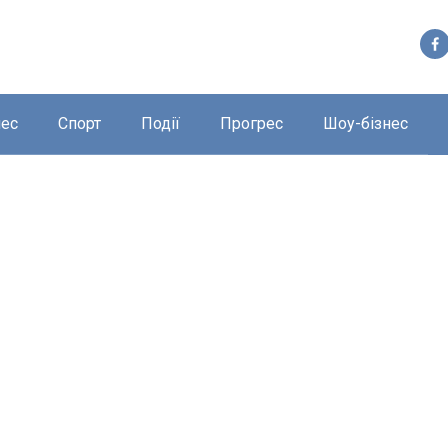
нес
Спорт
Події
Прогрес
Шоу-бізнес