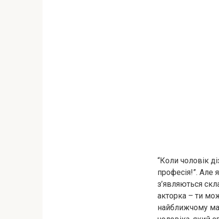
“Коли чоловік ді
професія!”. Але 
з’являються скл
акторка – ти мож
найближчому ма