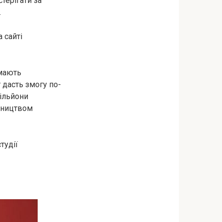
терігати за
.
 сайті
имають
 дасть змогу по-
мільйони
обництвом
тудії