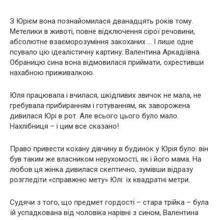
З Юрієм вона познайомилася дванадцять років тому.
Метелики в животі, повне відключення сірої речовини,
абсолютне взаєморозуміння закоханих … І лише одне
псувало цю ідеалістичну картину: Валентина Аркадіївна.
Обраницю сина вона відмовилася приймати, охрестивши
нахабною приживалкою.
Юля працювала і вчилася, шкідливих звичок не мала, не
гребувала прибиранням і готуванням, як заворожена
дивилася Юрі в рот. Але всього цього було мало.
Нахлібниця – і цим все сказано!
Право привести кохану дівчину в будинок у Юрія було: він
був таким же власником нерухомості, як і його мама. На
любов ця жінка дивилася скептично, зумівши відразу
розгледіти «справжню мету» Юлі: їх квадратні метри.
Судячи з того, що предмет гордості – стара трійка – була
їй успадкована від чоловіка нарівні з сином, Валентина