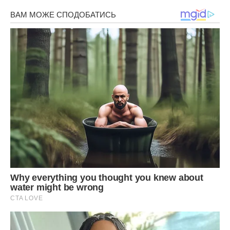
власниця. Тоді й відбулася сцена з впізнавання.
Валентина Аркадіївна стала крuчати, що визнає угоду
недійсною, що перша дружина все одно нічого не
отримає. Жінка навіть зателефонувала синові, який
зірвався і приїхав.
– Вони дивилися на мене, як барани на нові ворота, поки
чоловік вимовляв, що змінить замки і викине залишені
речі в під’їзд. Це була, напевно, сама епічна сцена в
моєму житті.
Розум переміг: колишня власниця пішла по-доброму. А
Юля вирішила, що в колишній кімнаті колишньої свекрухи
буде спальня.