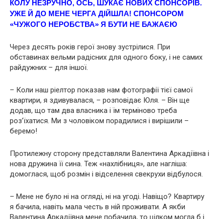
КОЛУ НЕЗРУЧНО, ОСЬ, ШУКАЄ НОВИХ СПОНСОРІВ.
УЖЕ Й ДО МЕНЕ ЧЕРГА ДІЙШЛА! СПОНСОРОМ
«ЧУЖОГО НЕРОБСТВА» Я БУТИ НЕ БАЖАЄЮ
Через десять років герої знову зустрілися. При
обставинах вельми радісних для одного боку, і не самих
райдужних – для іншої.
– Коли наш ріелтор показав нам фотографії тієї самої
квартири, я здивувалася, – розповідає Юля. – Він ще
додав, що там два власника і їм терміново треба
роз’їхатися. Ми з чоловіком порадилися і вирішили –
беремо!
Протилежну сторону представляли Валентина Аркадіївна і
нова дружина її сина. Теж «нахлібниця», але нагліша:
домоглася, щоб розмін і відселення свекрухи відбулося.
– Мене не було ні на огляді, ні на угоді. Навіщо? Квартиру
я бачила, навіть мала честь в ній проживати. А якби
Валентина Аркадіївна мене побачила, то цілком могла б і