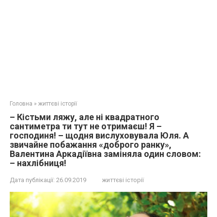
Головна
»
життєві історії
– Кіcтьми ляжу, але ні квадратного
сантиметра ти тут не отримаєш! Я –
господиня! – щодня вислуховувала Юля. А
звичайне побажання «доброго ранку»,
Валентина Аркадіївна заміняла один словом:
– нахлібниця!
Дата публікації:
26.09.2019
життєві історії