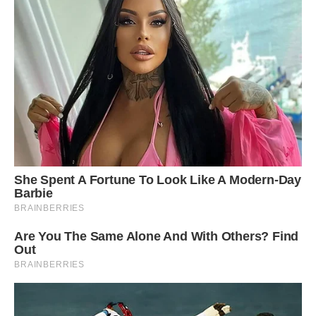
– Мене б і другий варіант влаштував: викидання речей в
під’їзд. По-своєму Валентина Аркадіївна виявилася права:
тепер її ненаглядна квартира належить мені. Сподіваюся,
що вона живе тепер в який-небудь дірі і плюється