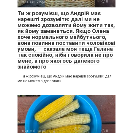
життєві історії
0
Ти ж розумієш, що Андрій має
нарешті зрозуміти: далі ми не
можемо дозволяти йому жити так,
як йому заманеться. Якщо Олена
хоче нормального майбутнього,
вона повинна поставити чоловікові
умови, — сказала моя теща Галина
так спокійно, ніби говорила не про
мене, а про якогось далекого
знайомого
— Ти ж розумієш, що Андрій має нарешті зрозуміти: далі
ми не можемо дозволяти
життєві історії
0