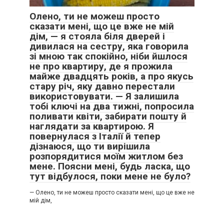
Олено, ти не можеш просто
сказати мені, що це вже не мій
дім, — я стояла біля дверей і
дивилася на сестру, яка говорила
зі мною так спокійно, ніби йшлося
не про квартиру, де я прожила
майже двадцять років, а про якусь
стару річ, яку давно перестали
використовувати. — Я залишила
тобі ключі на два тижні, попросила
поливати квіти, забирати пошту й
наглядати за квартирою. Я
повернулася з Італії й тепер
дізнаюся, що ти вирішила
розпорядитися моїм житлом без
мене. Поясни мені, будь ласка, що
тут відбулося, поки мене не було?
— Олено, ти не можеш просто сказати мені, що це вже не
мій дім,