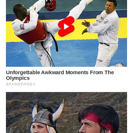
отрyтою, знаючи, хто саме господарює на її колишніх
квадратних метрах! – посміхнулася Юля.