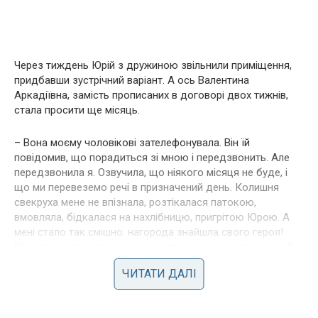
Через тиждень Юрій з дружиною звільнили приміщення,
придбавши зустрічний варіант. А ось Валентина
Аркадіївна, замість прописаних в договорі двох тижнів,
стала просити ще місяць.
– Вона моєму чоловікові зателефонувала. Він їй
повідомив, що порадиться зі мною і передзвонить. Але
передзвонила я. Озвучила, що ніякого місяця не буде, і
що ми перевеземо речі в призначений день. Колишня
свекруха мене не впізнала, розтікалася патокою,
вмовляла, бідкалася на нахлібницю, пригрітою Юрою. А
мені стало так смішно: нагорода знайшла свого героя!
Вона так тряслася за свою квартиру, що вижила мене. А
варто було знайтися змії гострішій, як бац – і розмін, –
ЧИТАТИ ДАЛІ
Юля не приховує своєї зловтіхи.
Нові власники приїхали перевіряти – з’їхала чи стара