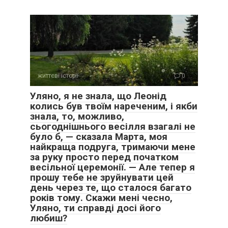
життєві історії
0
Уляно, я не знала, що Леонід
колись був твоїм нареченим, і якби
знала, то, можливо,
сьогоднішнього весілля взагалі не
було б, — сказала Марта, моя
найкраща подруга, тримаючи мене
за руку просто перед початком
весільної церемонії. — Але тепер я
прошу тебе не зруйнувати цей
день через те, що сталося багато
років тому. Скажи мені чесно,
Уляно, ти справді досі його
любиш?