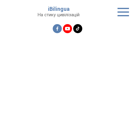
Перейти
iBilingua
до
На стику цивілізацій
вмісту