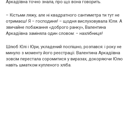
Аркадіївна точно знала, про що вона говорить.
– Кістьми ляжу, але ні квадратного сантиметра ти тут не
отримаєш! Я – господиня! – щодня вислуховувала Юля. А
звичайне побажання «доброго ранку», Валентина
Аркадіївна заміняла один словом: – нахлібниця!
Шлюб Юлі і Юри, укладений поспішно, розпався: і року не
минуло з моменту його реєстрації. Валентина Аркадіївна
зовсім перестала соромитися у виразах, докоряючи Юлю
навіть шматком купленого хліба.