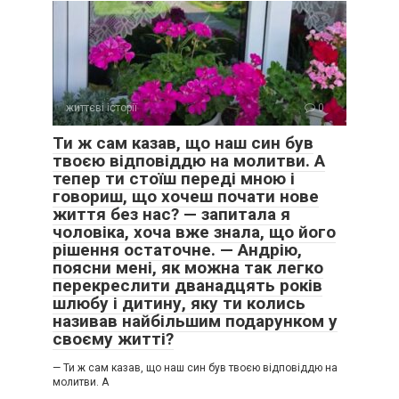
життєві історії
0
Ти ж сам казав, що наш син був
твоєю відповіддю на молитви. А
тепер ти стоїш переді мною і
говориш, що хочеш почати нове
життя без нас? — запитала я
чоловіка, хоча вже знала, що його
рішення остаточне. — Андрію,
поясни мені, як можна так легко
перекреслити дванадцять років
шлюбу і дитину, яку ти колись
називав найбільшим подарунком у
своєму житті?
— Ти ж сам казав, що наш син був твоєю відповіддю на
молитви. А