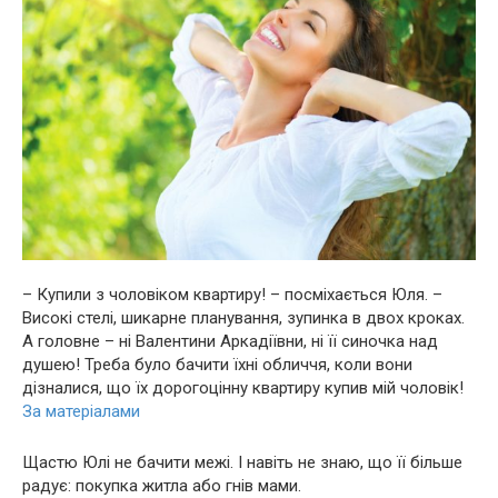
– Купили з чоловіком квартиру! – посміхається Юля. –
Високі стелі, шикарне планування, зупинка в двох кроках.
А головне – ні Валентини Аркадіївни, ні її синочка над
душею! Треба було бачити їхні обличчя, коли вони
дізналися, що їх дорогоцінну квартиру купив мій чоловік!
За матеріалами
Щастю Юлі не бачити межі. І навіть не знаю, що її більше
радує: покупка житла або гнів мами.