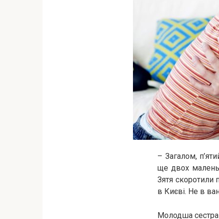
– Загалом, п’ят
ще двох маленьк
Зятя скоротили п
в Києві. Не в ва
Молодша сестра А