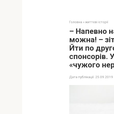
Головна
»
життєві історії
– Напевно н
можна! – зіт
Йти по друг
спонсорів. 
«чужого нер
Дата публікації:
25.09.2019