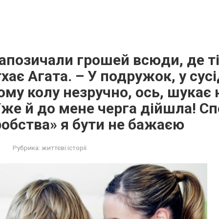
апозичали грошей всюди, де т
хає Агата. – У подружок, у сусі
ому колу незручно, ось, шукає 
Уже й до мене черга дійшла! С
обства» я бути не бажаєю
Рубрика:
життєві історії