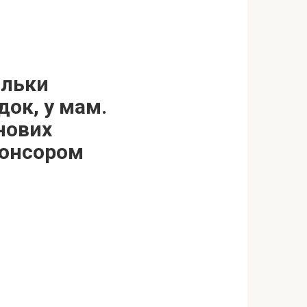
ільки
док, у мам.
нових
понсором