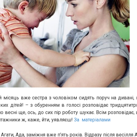
ий місяць вже сестра з чоловіком сидять поруч на дивані, 
их дітей! – з обуренням в голосі розповідає тридцятитрь
о весні ще, ось, до сих пір роботу шукає. Всім розповідає
нтажники ж, каже, йти, уявляєш!
За матеріалами
гати, Ада, заміжня вже п’ять років. Відразу після весілля