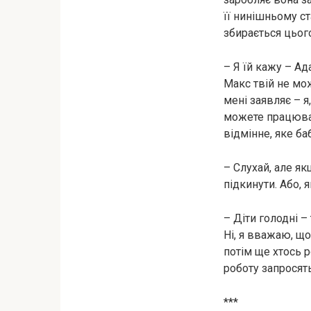
її нинішньому с
збирається цьог
– Я їй кажу – Ад
Макс твій не мож
мені заявляє – я
можете працювати,
відмінне, яке ба
– Слухай, але як
підкинути. Або,
– Діти голодні –
Ні, я вважаю, що
потім ще хтось р
роботу запросят
***