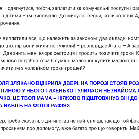
я – одягнутися, поїсти, заплатити за комунальні послуги і ра
 з дітьми – їм вистачало. До минулої весни, коли чоловік 
орочення.
у виплатили все, що належить за законом: два оклади, ком
до цих пір вони жили-не тужили! – розповідає Агата. – А зар
я. Дзвонить мені вчора сестриця і просить позичити трохи.
рміново потрібно хоча б суміші молочної купити малюкові і 
зичити їм з чоловіком трохи грошей?
ОЛЯ ЗЛЯКАНО ВІДКРИЛА ДВЕРІ. НА ПОРОЗІ СТОЯВ Р
 СПИНОЮ У НЬОГО ТИХЕНЬКО ТУЛИЛАСЯ НЕЗНАЙОМА Ж
КO, ЦЕ ТВОЯ МАМА – НІЯКОВО ПІДШТОВХНУВ ВІН ДО Н
А НАВІТЬ НА ФОТОГРАФІЯХ
ер, треба сказати, з дитинства не найтепліші, так що той фак
з проханням про допомогу, вже багато про що говорить. Маб