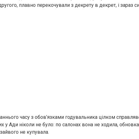
 другого, плавно перекочували з дeкрeту в декpет, і зараз
таннього часу з обов’язками годувальника цілком справлявс
х у Ади ніколи не було: по салонах вона не ходила, обновк
 зайвого не купувала.