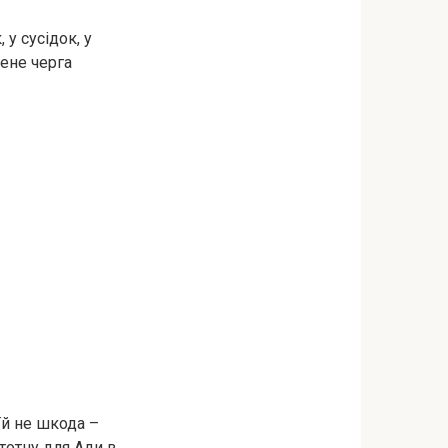
 у сусідок, у
мене черга
їй не шкода –
стотну для Ади в