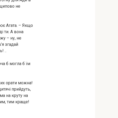
нципово не
ює Агата. – Якщо
і ти. А вона
жу – ну, не
в’я згадай
! ..
оча б могла б їм
яких орати можна!
дитячі прийдуть,
ма на круту на
им, тим краще!