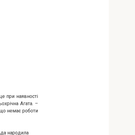
це при наявності
охрічна Агата. –
, що немає роботи
 Ада наpoдила