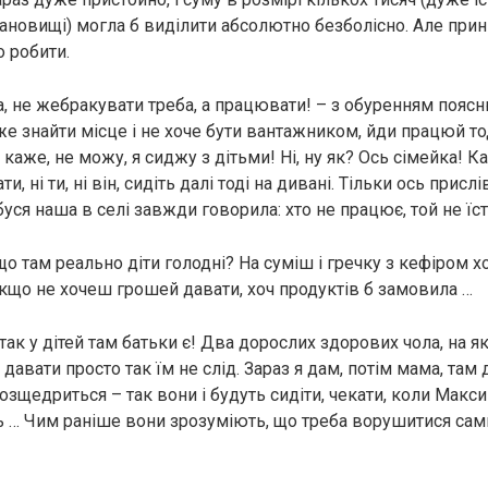
тановищі) могла б виділити абсолютно безболісно. Але при
о робити.
а, не жебракувати треба, а працювати! – з обуренням поясн
е знайти місце і не хоче бути вантажником, йди працюй тод
, каже, не можу, я сиджу з дітьми! Ні, ну як? Ось сімейка! Ка
 ні ти, ні він, сидіть далі тоді на дивані. Тільки ось прислі
буся наша в селі завжди говорила: хто не працює, той не їсть
що там реально діти голодні? На суміш і гречку з кефіром х
 якщо не хочеш грошей давати, хоч продуктів б замовила …
 так у дітей там батьки є! Два дорослих здорових чола, на 
 давати просто так їм не слід. Зараз я дам, потім мама, там 
озщедриться – так вони і будуть сидіти, чекати, коли Макси
ь … Чим раніше вони зрозуміють, що треба ворушитися сам