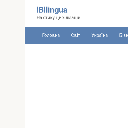
Перейти
iBilingua
до
вмісту
На стику цивілізацій
Головна
Світ
Україна
Біз