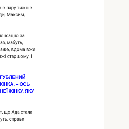
з в пару тижнів
Ади, Максим,
пенсацію за
аз, мабуть,
 Каже, вдома вже
їжі старшому. І
ОЗГУБЛЕНИЙ
ІНКА. – ОСЬ
ЕЇ ЖІНКУ, ЯКУ
т, що Ада стала
уть, справа