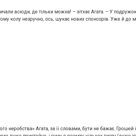
чали всюди, де тільки можна! – зітхає Агата. – У подружок,
гому колу незручно, ось, шукає нових спонсорів. Уже й до 
о неробства» Агата, за її словами, бути не бажає. Грошей 
раз дуже пристойно, і суму в розмірі кількох тисяч (дуже і