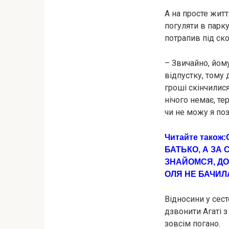
А на просте житт
погуляти в парку
потрапив під ск
– Звичайно, йом
відпустку, тому 
гроші скінчилис
нічого немає, те
чи не можу я по
Читайте також:
БАТЬКО, А ЗА
ЗНАЙОМСЯ, ДОЧ
ОЛЯ НЕ БАЧИЛ
Відносини у сест
дзвонити Агаті 
зовсім погано.