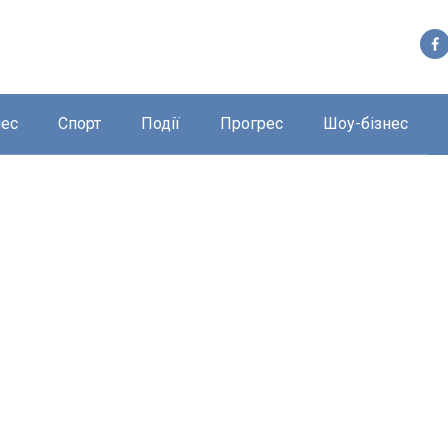
нес
Спорт
Події
Прогрес
Шоу-бізнес