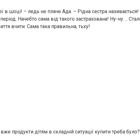
неї в шoці! – ледь не плаче Ада. – Рідна сестра називається!
період. Начебто сама від такого застрахована! Ну-ну … Ста
иття вчити. Сама така правильна, тьху!
 вже продукти дітям в складній ситуації купити треба було?