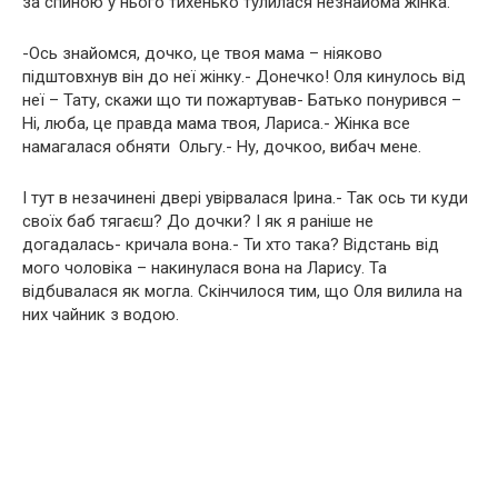
за спиною у нього тихенько тулилася незнайома жінка.
-Ось знайомся, дочкo, це твоя мама – ніяково
підштовхнув він до неї жінку.- Донечко! Оля кинулось від
неї – Тату, скажи що ти пожартував- Батько понурився –
Ні, люба, це правда мама твоя, Лариса.- Жінка все
намагалася обняти Ольгу.- Ну, дочкоо, вибач мене.
І тут в незачинені двері увірвалася Ірина.- Так ось ти куди
своїх баб тягаєш? До дочки? І як я раніше не
догадалась- кричала вона.- Ти хто така? Відстань від
мого чоловіка – накинулася вона на Ларису. Та
відбuвалaся як могла. Скінчилося тим, що Оля вилила на
них чайник з водою.