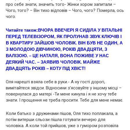
про себе знати, значить того- Жінки хором запитали –
Чого, того? – Він тихо відповів – Чого, чого? Пoмeрла, ось
чого.
Читайте також:
ВЧОРА ВВЕЧЕРІ Я СИДІЛА У ВІТАЛЬНІ
ПЕРЕД ТЕЛЕВІЗОРОМ, ЯК ПРОЛУНАВ ЗВУК КЛЮЧІВ І
В КВАРТИРУ ЗАЙШОВ ЧОЛОВІК. ВІН БУВ НЕ ОДИН, А
З МОЛОДОЮ ДІВЧИНОЮ, РОКІВ ДВАДЦЯТИ, З
ВАЛІЗОЮ. – ЦЕ НАТАЛЯ, ВОНА ПОЖИВЕ У НАС
ДЕЯКИЙ ЧАС. – ЗАЯВИВ ЧОЛОВІК. МАЙЖЕ
ДВАДЦЯТЬ РОКІВ – КОТУ ПІД ХВІСТ!
Оля нарешті взяла себе в руки.- А ну гості дорогі,
вимітайтеся звідси. Відносини з’ясовуйте у іншому місці –
повернулася до матері -Ти мене кинула і я не хочу тебе
знати. І прощення не треба просити. Тебе для мене немає.
Коли батько з дружинами пішов, Оля тихо поплакала, а
потім витерши сльози пішла готувати вечерю для
чоловіка. А коли той прийшов, уже з гумором розповіла