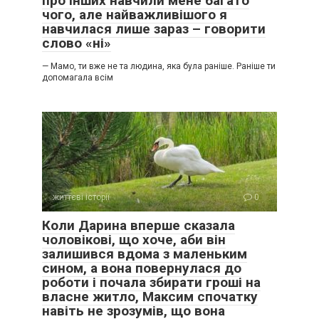
про інших навчили мене багато
чого, але найважливішого я
навчилася лише зараз – говорити
слово «ні»
— Мамо, ти вже не та людина, яка була раніше. Раніше ти
допомагала всім
життєві історії
0
Коли Дарина вперше сказала
чоловікові, що хоче, аби він
залишився вдома з маленьким
сином, а вона повернулася до
роботи і почала збирати гроші на
власне житло, Максим спочатку
навіть не зрозумів, що вона