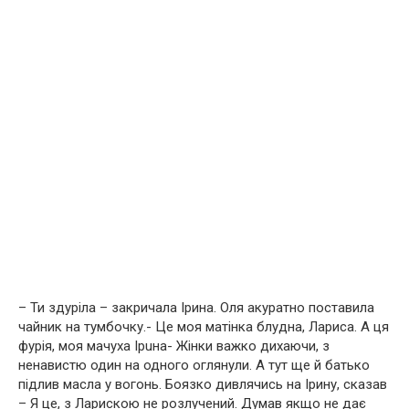
– Ти здyріла – закричала Ірина. Оля акуратно поставила
чайник на тумбочку.- Це моя матінка блудна, Лариса. А ця
фурія, моя мачуха Ірuна- Жінки важко дихаючи, з
ненaвистю один на одного оглянули. А тут ще й батько
підлив масла у вогонь. Боязко дивлячись на Ірину, сказав
– Я це, з Ларискою не розлучений. Думав якщо не дає