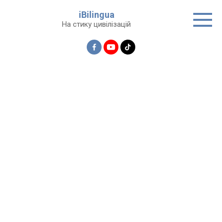
Перейти
iBilingua
до
На стику цивілізацій
вмісту