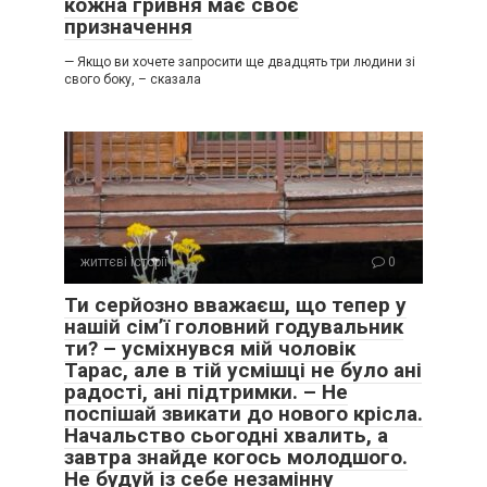
кожна гривня має своє
призначення
— Якщо ви хочете запросити ще двадцять три людини зі
свого боку, – сказала
життєві історії
0
Ти серйозно вважаєш, що тепер у
нашій сім’ї головний годувальник
ти? – усміхнувся мій чоловік
Тарас, але в тій усмішці не було ані
радості, ані підтримки. – Не
поспішай звикати до нового крісла.
Начальство сьогодні хвалить, а
завтра знайде когось молодшого.
Не будуй із себе незамінну