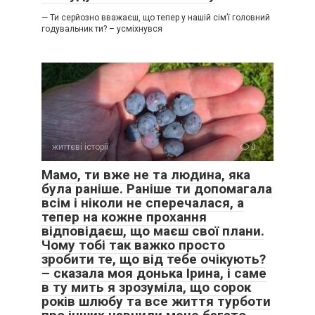
— Ти серйозно вважаєш, що тепер у нашій сім’ї головний
годувальник ти? – усміхнувся
життєві історії
0
Мамо, ти вже не та людина, яка
була раніше. Раніше ти допомагала
всім і ніколи не сперечалася, а
тепер на кожне прохання
відповідаєш, що маєш свої плани.
Чому тобі так важко просто
зробити те, що від тебе очікують?
– сказала моя донька Ірина, і саме
в ту мить я зрозуміла, що сорок
років шлюбу та все життя турботи