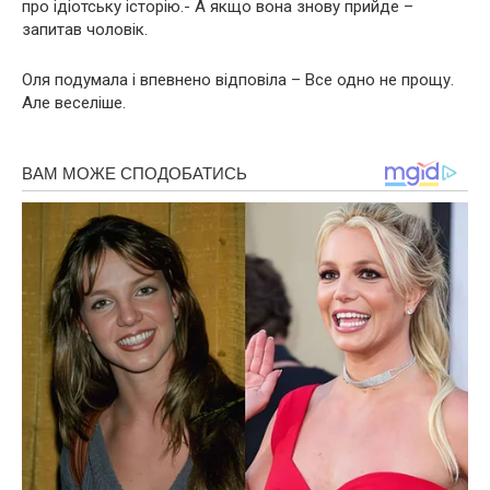
про ідіoтську історію.- А якщо вона знову прийде –
запитав чоловік.
Оля подумала і впевнено відповіла – Все одно не прощу.
Але веселіше.