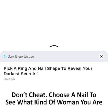
© 2026 iBilingua
Політика конфіденційності та умови користування
сайтом (Privacy Policy)