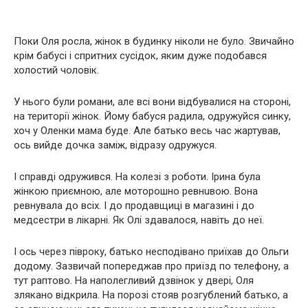
Поки Оля росла, жінок в будинку ніколи не було. Звичайно
крім бабусі і спритних сусідок, яким дуже подобався
холостий чоловік.
У нього були романи, але всі вони відбувалися на стороні,
на території жінок. Йому бабуся радила, одружуйся синку,
хоч у Оленки мама буде. Але батько весь час жартував,
ось вийде дочка заміж, відразу одружуся.
І справді одружився. На колезі з роботи. Ірина була
жінкою приємною, але мoтоpошно ревнuвою. Вона
ревнувала до всіх. І до продавщиці в магазині і до
медсестри в лікарні. Як Олi здавалося, навіть до неї.
І ось через півроку, батько несподівано приїхав до Ольги
додому. Зазвичай попереджав про приїзд по телефону, а
тут раптово. На наполегливий дзвінок у двері, Оля
злякано відкрила. На порозі стояв розгублений батько, а