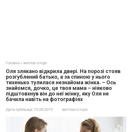
Головна
»
життєві історії
Оля злякано відкрила двері. На порозі стояв
розгублений батько, а за спиною у нього
тихенько тулилася незнайома жінка. – Ось
знайомся, дочкo, це твоя мама – ніяково
підштовхнув він до неї жінку, яку Оля не
бачила навіть на фотографіях
Дата публікації:
25.09.2019
життєві історії