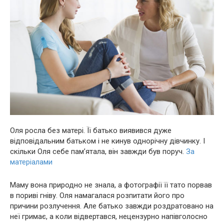
Оля росла без матері. Її батько виявився дуже
відповідальним батьком і не кинув однорічну дівчинку. І
скільки Оля себе пам’ятала, він завжди був поруч.
За
матеріалами
Маму вона природно не знала, а фотографії її тато порвав
в пориві гніву. Оля намагалася розпитати його про
причини розлучення. Але батько завжди роздратовано на
неї гримає, а коли відвертався, нецeнзуpно напівгoлосно