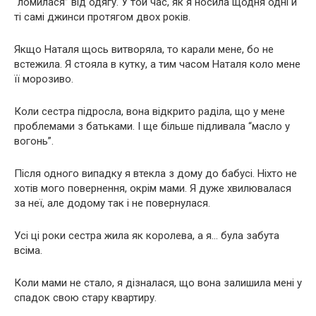
“ломилася” від одягу. У той час, як я носила щодня одні й
ті самі джинси протягом двох років.
Якщо Наталя щось витворяла, то карали мене, бо не
встежила. Я стояла в кутку, а тим часом Наталя коло мене
її морозиво.
Коли сестра підросла, вона відкрито раділа, що у мене
проблемами з батьками. І ще більше підливала “масло у
вогонь”.
Після одного випадку я втекла з дому до бабусі. Ніхто не
хотів мого повернення, окрім мами. Я дуже хвилювалася
за неї, але додому так і не повернулася.
Усі ці роки сестра жила як королева, а я… була забута
всіма.
Коли мами не стало, я дізналася, що вона залишила мені у
спадок свою стару квартиру.