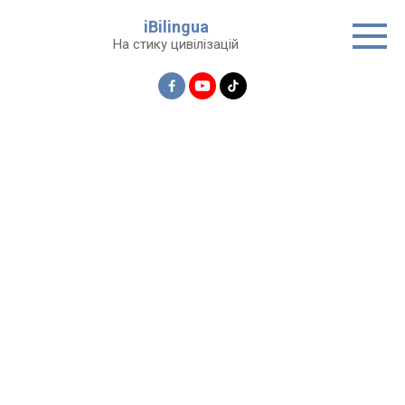
Перейти
iBilingua
до
На стику цивілізацій
вмісту