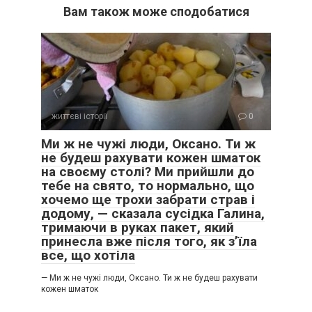
Вам також може сподобатися
життєві історії
0
Ми ж не чужі люди, Оксано. Ти ж
не будеш рахувати кожен шматок
на своєму столі? Ми прийшли до
тебе на свято, то нормально, що
хочемо ще трохи забрати страв і
додому, — сказала сусідка Галина,
тримаючи в руках пакет, який
принесла вже після того, як з’їла
все, що хотіла
— Ми ж не чужі люди, Оксано. Ти ж не будеш рахувати
кожен шматок