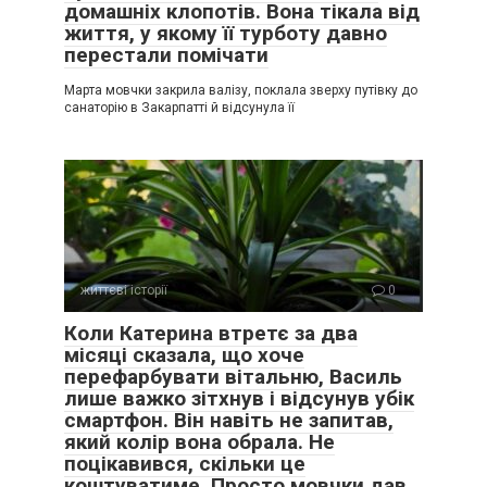
домашніх клопотів. Вона тікала від
життя, у якому її турботу давно
перестали помічати
Марта мовчки закрила валізу, поклала зверху путівку до
санаторію в Закарпатті й відсунула її
життєві історії
0
Коли Катерина втретє за два
місяці сказала, що хоче
перефарбувати вітальню, Василь
лише важко зітхнув і відсунув убік
смартфон. Він навіть не запитав,
який колір вона обрала. Не
поцікавився, скільки це
коштуватиме. Просто мовчки дав