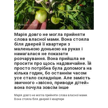
життєві історії
0
Марія довго не могла прийняти
слова власної мами. Вона стояла
біля дверей її квартири з
маленькою донькою на руках і
намагалася не показати
розчарування. Вона прийшла не
просити про щось надзвичайне. Їй
просто потрібна була допомога на
кілька годин, бо останнім часом
усе стало складніше. Але замість
звичного «звісно, приводи дітей»
вона почула зовсім інше
Марія довго не могла прийняти слова власної мами.
Вона стояла біля дверей її квартири