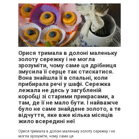
життєві історії
0
Орися тримала в долоні маленьку
золоту сережку і не могла
зрозуміти, чому саме ця дрібниця
змусила її серце так стискатися.
Вона знайшла її в спальні, коли
прибирала речі у шафі. Сережка
лежала не десь у загубленій
коробці зі старими прикрасами, а
там, де її не мало бути. І найважче
було не саме знайдене золото, а те
відчуття, яке вже кілька місяців
жило всередині неї
Орися тримала в долоні маленьку золоту сережку і не
могла зрозуміти, чому саме ця