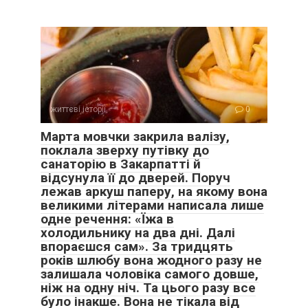
життєві історії
0
Марта мовчки закрила валізу,
поклала зверху путівку до
санаторію в Закарпатті й
відсунула її до дверей. Поруч
лежав аркуш паперу, на якому вона
великими літерами написала лише
одне речення: «Їжа в
холодильнику на два дні. Далі
впораєшся сам». За тридцять
років шлюбу вона жодного разу не
залишала чоловіка самого довше,
ніж на одну ніч. Та цього разу все
було інакше. Вона не тікала від