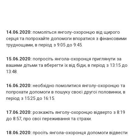
14.06.2020:
помоліться янголу-охоронцю від щирого
серця та попрохайте допомоги впоратися з фінансовими
труднощами, в період з 9:05 до 9:45.
15.06.2020:
попросіть янгола-охоронця приглянути за
вашими дітьми та вберегти їх від біди, в період з 13:15 до
13:48.
16.06.2020:
необхідно помолитися янголу-охоронцю та
попрохати допомоги в пошуку своєї другої половинки, в
період з 15:25 до 16:15.
17.06.2020:
розкажіть янголу-охоронцю відверто з 8:19
до 8:57, про свої переживання та страхи.
18.06.2020:
просіть янгола-охоронця допомоги відвести