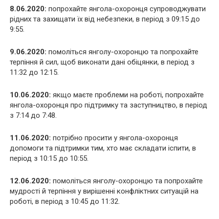
8.06.2020:
попрохайте янгола-охоронця супроводжувати
рідних та захищати їх від небезпеки, в період з 09:15 до
9:55.
9.06.2020:
помоліться янголу-охоронцю та попрохайте
терпіння й сил, щоб виконати дані обіцянки, в період з
11:32 до 12:15.
10.06.2020:
якщо маєте проблеми на роботі, попрохайте
янгола-охоронця про підтримку та заступництво, в період
з 7:14 до 7:48.
11.06.2020:
потрібно просити у янгола-охоронця
допомоги та підтримки тим, хто має складати іспити, в
період з 10:15 до 10:55.
12.06.2020:
помоліться янголу-охоронцю та попрохайте
мудрості й терпіння у вирішенні конфліктних ситуацій на
роботі, в період з 10:45 до 11:32.