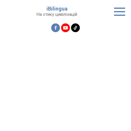
Перейти
iBilingua
до
На стику цивілізацій
вмісту