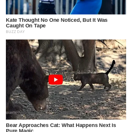
побороти шкідливі звички та попросіть допомоги, в
період з 5:55 до 6:45.
30.06.2020:
янгол-охоронець може почути ваші потаємні
бажання та виконати їх, якщо звернутися, в період з 12:00
до 13:00.
Фото ілюстративне, з вільних джерел.