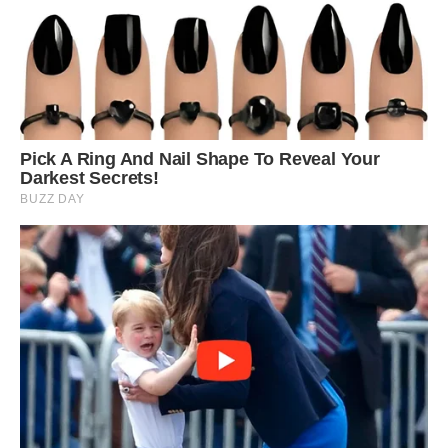
26.06.2020:
потрібно подякувати янголу-охоронцю та
розповісти йому про свої успіхи, в період з 8:55 до 9:45.
27.06.2020:
попросіть янгола-охоронця допомогти зі
справами, пов’язаними з будинком, з ремонтом або
переїздом, в період з 16:44 до 17:35.
28.06.2020:
янгол-охоронець почує ваші прохання про
захист, в період з 8:12 до 8:48.
29.06.2020:
зверніться до янгола-охоронця, якщо хочете