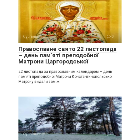
Суспільство
0
Православне свято 22 листопада
– день пам’яті преподобної
Матрони Царгородської
22 листопада за православним календарем – день
пам’яті преподобної Матрони Константинопольської.
Матрону видали заміж
Суспільство
0