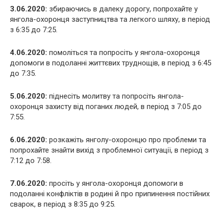
3.06.2020:
збираючись в далеку дорогу, попрохайте у
янгола-охоронця заступництва та легкого шляху, в період
з 6:35 до 7:25.
4.06.2020:
помоліться та попросіть у янгола-охоронця
допомоги в подоланні життєвих труднощів, в період з 6:45
до 7:35.
5.06.2020:
піднесіть молитву та попросіть янгола-
охоронця захисту від поганих людей, в період з 7:05 до
7:55.
6.06.2020:
розкажіть янголу-охоронцю про проблеми та
попрохайте знайти вихід з проблемної ситуації, в період з
7:12 до 7:58.
7.06.2020:
просіть у янгола-охоронця допомоги в
подоланні конфліктів в родині й про припинення постійних
сварок, в період з 8:35 до 9:25.