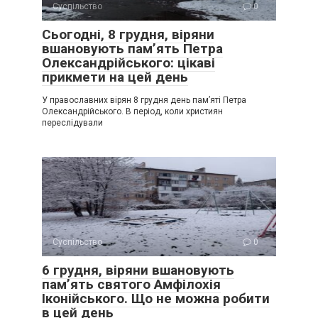
Суспільство
0
Сьогодні, 8 грудня, віряни
вшановують пам’ять Петра
Олександрійського: цікаві
прикмети на цей день
У православних вірян 8 грудня день пам’яті Петра
Олександрійського. В період, коли християн
переслідували
Суспільство
0
6 грудня, віряни вшановують
пам’ять святого Амфілохія
Іконійського. Що не можна робити
в цей день