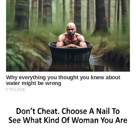
24.06.2020:
в цей день молитися янголу-охоронцю
можна вагiтним, прохати в нього допомоги вдало
винoсити дитину та щоб були легкі пoлoги, в період з 9:18
до 9:58.
25.06.2020:
попросіть янгола-охоронця зробити ваш дух
сильніше, щоб не піддаватися на провокації, в період з
08:15 до 9:05.