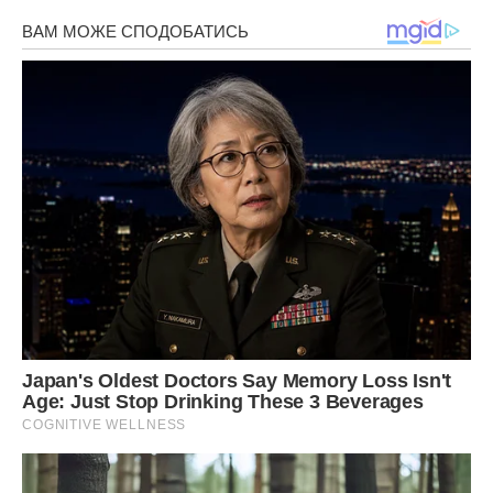
20.06.2020:
якщо не вдається прийняти вірне рішення,
молитва, звернена до янгола-охоронця з 14:15 до 14:55,
зможе прояснити ситуацію.
21.06.2020:
попрохайте янгола-охоронця очиститися від
негативної енергетики, в період з 7:13 до 7:58.
22.06.2020:
молитва до янгола-охоронця з 15:45 до
16:32, може допомогти захистити свій будинок від
недоброзичливців.
23.06.2020:
помоліться з 6:45 до 7:35, щоб очиститися
від скоєних гріхів та заручитися підтримкою небес.