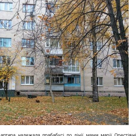
ртира належала прабабусі по лінії мами марії Орестівні. 