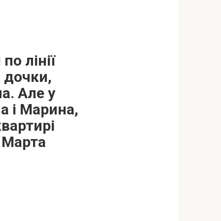
по лінії
і дочки,
а. Але у
а і Марина,
квартирі
а Марта