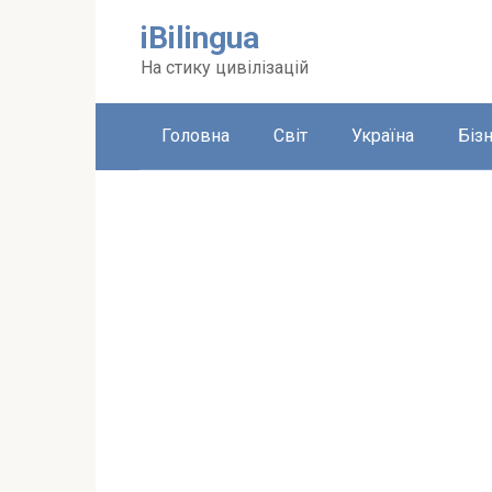
Перейти
iBilingua
до
вмісту
На стику цивілізацій
Головна
Світ
Україна
Біз