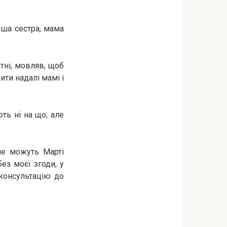
рша сестра, мама
тні, мовляв, щоб
ити надалі мамі і
ть ні на що, але
не можуть Марті
ез моєї згоди, у
 консультацію до