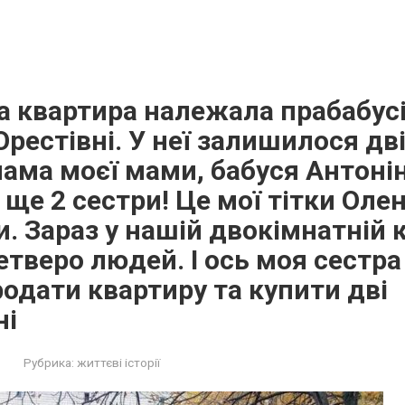
 квартира належала прабабусі 
Орестівні. У неї залишилося дв
мама моєї мами, бабуся Антонін
 ще 2 сестри! Це мої тітки Олен
ти. Зараз у нашій двокімнатній 
етверо людей. І ось моя сестр
одати квартиру та купити дві
ні
Рубрика:
життєві історії