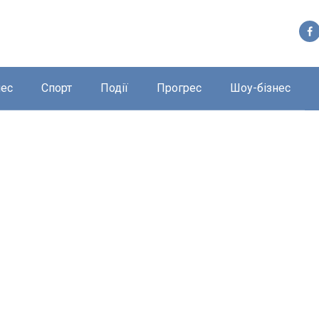
нес
Спорт
Події
Прогрес
Шоу-бізнес