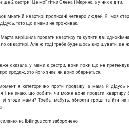
 ще 2 сестри! Це мої тітки Олена і Марина, а у них є діти.
вокімнатній квартирі прописані четверо людей. Я, моя ста
ш дідусь, тато що з нами не проживає.
а Марта вирішила продати квартиру та купити дві однокімна
 по оквартирі. Але ж тоді треба буде щось вирішувати, де ж
 вже сказала, у мами є сестри, вони поки що не претендую
ро продаж, хто його знає, як воно обернеться.
момент я категорично проти продажу, а мама й дідусь 
 я і не знаю, що робити, чи може вона продати квартиру б
зі згоди мами? Треба, мабуть, збирати гроші та йти на
а.
силання на Ibilingua.com заборонено