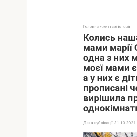
Головна
»
життєві історії
Колись наша
мами марії 
одна з них 
моєї мами є
а у них є ді
прописані ч
вирішила пр
однокімнат
Дата публікації:
31.10.2021