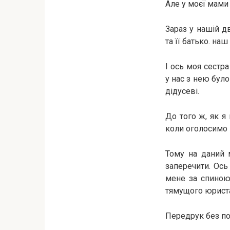
Але у моєї мами є
Зараз у нашій д
та її батько. на
І ось моя сестр
у нас з нею було
дідусеві.
До того ж, як я
коли оголосимо п
Тому на даний 
заперечити. Ось
мене за спиною 
тямущого юрист
Передрук без по