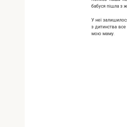
бабуся пішла з ж
У неї залишилос
з дитинства все 
мою маму.