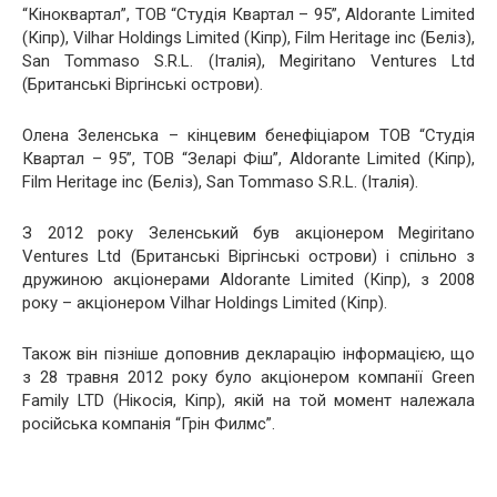
“Кіноквартал”, ТОВ “Студія Квартал – 95”, Aldorante Limited
(Кіпр), Vilhar Holdings Limited (Кіпр), Film Heritage inc (Беліз),
San Tommaso S.R.L. (Італія), Megiritano Ventures Ltd
(Британські Віргінські острови).
Олена Зеленська – кінцевим бенефіціаром ТОВ “Студія
Квартал – 95”, ТОВ “Зеларі Фіш”, Aldorante Limited (Кіпр),
Film Heritage inc (Беліз), San Tommaso S.R.L. (Італія).
З 2012 року Зеленський був акціонером Megiritano
Ventures Ltd (Британські Віргінські острови) і спільно з
дружиною акціонерами Aldorante Limited (Кіпр), з 2008
року – акціонером Vilhar Holdings Limited (Кіпр).
Також він пізніше доповнив декларацію інформацією, що
з 28 травня 2012 року було акціонером компанії Green
Family LTD (Нікосія, Кіпр), якій на той момент належала
російська компанія “Грін Филмс”.