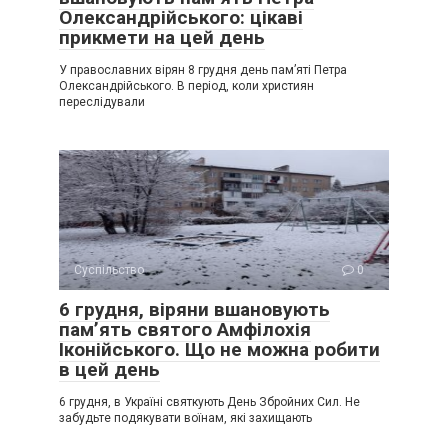
Олександрійського: цікаві
прикмети на цей день
У православних вірян 8 грудня день пам’яті Петра
Олександрійського. В період, коли християн
переслідували
Суспільство
0
6 грудня, віряни вшановують
пам’ять святого Амфілохія
Іконійського. Що не можна робити
в цей день
6 грудня, в Україні святкують День Збройних Сил. Не
забудьте подякувати воїнам, які захищають