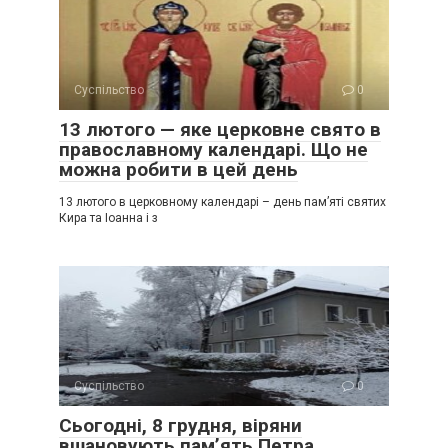
Суспільство
0
13 лютого — яке церковне свято в
православному календарі. Що не
можна робити в цей день
13 лютого в церковному календарі – день пам’яті святих
Кира та Іоанна і з
Суспільство
0
Сьогодні, 8 грудня, віряни
вшановують пам’ять Петра