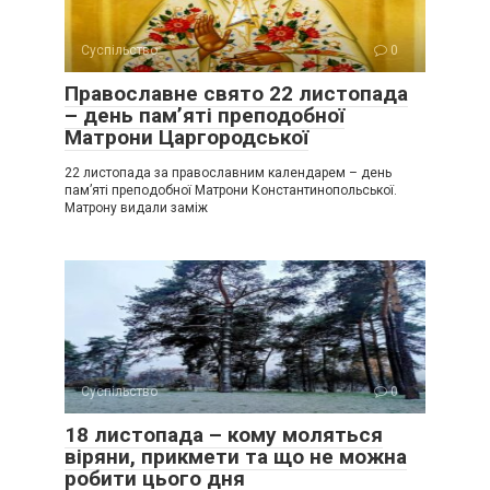
Суспільство
0
Православне свято 22 листопада
– день пам’яті преподобної
Матрони Царгородської
22 листопада за православним календарем – день
пам’яті преподобної Матрони Константинопольської.
Матрону видали заміж
Суспільство
0
18 листопада – кому моляться
віряни, прикмети та що не можна
робити цього дня