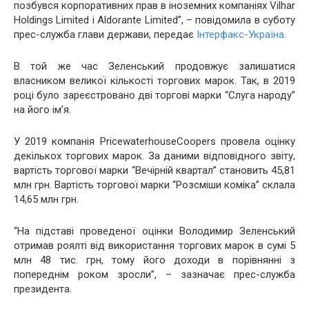
позбувся корпоративних прав в іноземних компаніях Vilhar
Holdings Limited і Aldorante Limited”, – повідомила в суботу
прес-служба глави держави, передає
Інтерфакс-Україна.
В той же час Зеленський продовжує залишатися
власником великої кількості торгових марок. Так, в 2019
році було зареєстровано дві торгові марки “Слуга народу”
на його ім’я.
У 2019 компанія PricewaterhouseCoopers провела оцінку
декількох торгових марок. За даними відповідного звіту,
вартість торгової марки “Вечірній квартал” становить 45,81
млн грн. Вартість торгової марки “Розсміши коміка” склала
14,65 млн грн.
“На підставі проведеної оцінки Володимир Зеленський
отримав роялті від використання торгових марок в сумі 5
млн 48 тис. грн, тому його доходи в порівнянні з
попереднім роком зросли”, – зазначає прес-служба
президента.