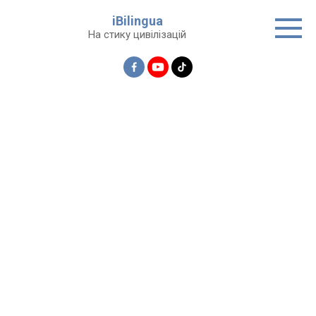
Перейти
iBilingua
до
На стику цивілізацій
вмісту