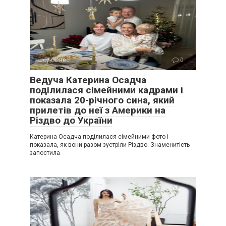
Шоу-бізнес
0
Ведуча Катерина Осадча
поділилася сімейними кадрами і
показала 20-річного сина, який
прилетів до неї з Америки на
Різдво до України
Катерина Осадча поділилася сімейними фото і
показала, як вони разом зустріли Різдво. Знаменитість
запостила