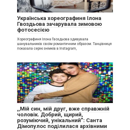
Шоу-бізнес
0
Українська хореографиня Ілона
Гвоздьова зачарувала зимовою
фотосесією
Хореографиня Ілона Гвоздьова здивувала
шанувальників своїм романтичним образом. Танцівниця
показала серію знімків в Instagram,
Шоу-бізнес
0
,,Мій син, мій друг, вже справжній
чоловік. Добрий, щирий,
розуміючий, унікальний”: Санта
Дімопулос поділилася архівними