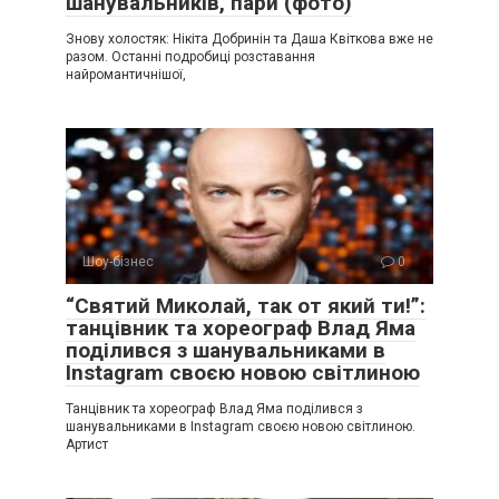
шанувальників, пари (фото)
Знову холостяк: Нікіта Добринін та Даша Квіткова вже не
разом. Останні подробиці розставання
найромантичнішої,
Шоу-бізнес
0
“Святий Миколай, так от який ти!”:
танцівник та хореограф Влад Яма
поділився з шанувальниками в
Instagram своєю новою світлиною
Танцівник та хореограф Влад Яма поділився з
шанувальниками в Instagram своєю новою світлиною.
Артист