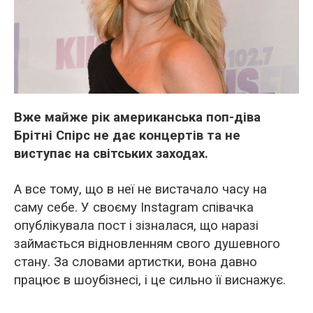
Вже майже рік американська поп-діва
Брітні Спірс не дає концертів та не
виступає на світських заходах.
А все тому, що в неї не вистачало часу на
саму себе. У своєму Instagram співачка
опублікувала пост і зізналася, що наразі
займається відновленням свого душевного
стану. За словами артистки, вона давно
працює в шоубізнесі, і це сильно її виснажує.