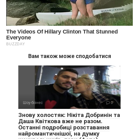
Вам також може сподобатися
Шоу-бізнес
0
Знову холостяк: Нікіта Добринін та
Даша Квіткова вже не разом.
Останні подробиці розставання
найромантичнішої, на думку