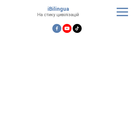
Перейти
iBilingua
до
На стику цивілізацій
вмісту