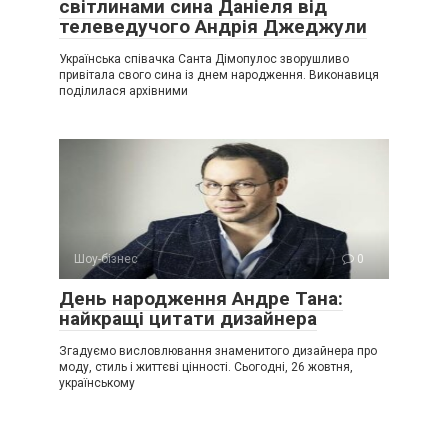
світлинами сина Даніеля від
телеведучого Андрія Джеджули
Українська співачка Санта Дімопулос зворушливо
привітала свого сина із днем народження. Виконавиця
поділилася архівними
Шоу-бізнес
0
День народження Андре Тана:
найкращі цитати дизайнера
Згадуємо висловлювання знаменитого дизайнера про
моду, стиль і життєві цінності. Сьогодні, 26 жовтня,
українському