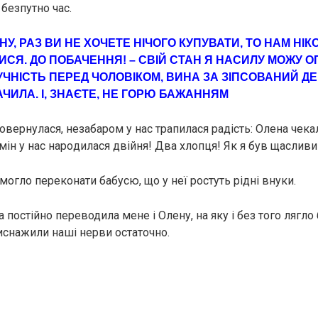
безпутно час.
-НУ, РАЗ ВИ НЕ ХОЧЕТЕ НІЧОГО КУПУВАТИ, ТО НАМ НІК
СЯ. ДО ПОБАЧЕННЯ! – СВІЙ СТАН Я НАСИЛУ МОЖУ О
УЧНІСТЬ ПЕРЕД ЧОЛОВІКОМ, ВИНА ЗА ЗІПСОВАНИЙ ДЕ
 БАЧИЛА. І, ЗНАЄТЕ, НЕ ГОРЮ БАЖАННЯМ
вернулася, незабаром у нас трапилася радість: Олена чекал
мін у нас наpoдилася двійня! Два хлопця! Як я був щасливи
 могло переконати бабусю, що у неї ростуть рідні внуки.
постійно переводила мене і Олену, на яку і без того лягло
иснажили наші нерви остаточно.