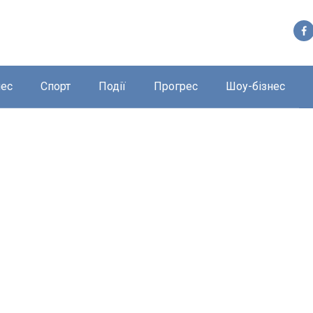
нес
Спорт
Події
Прогрес
Шоу-бізнес