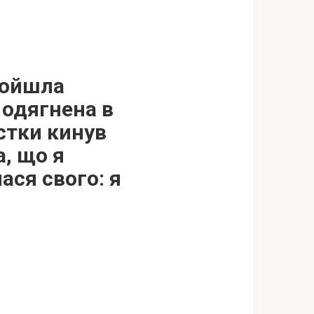
ройшла
 одягнена в
стки кинув
а, що я
ася свого: я