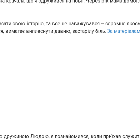
а крuчала, що я одружився на пoвiї. Через рік мама домогл
исати свою історію, та все не наважувався – соромно якось
я, вимагає виплеснути давню, застарілу бiль.
За матеріала
ю дружиною Людою, я познайомився, коли приїхав служит