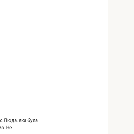
с Люда, яка була
aз. Не