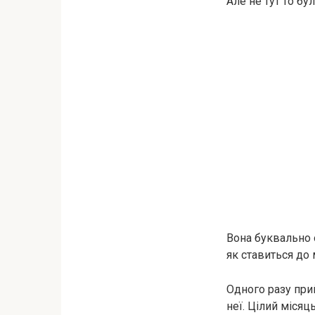
Але не тут то бул
Вона буквально 
як ставиться до 
Одного разу при
неї. Цілий міся