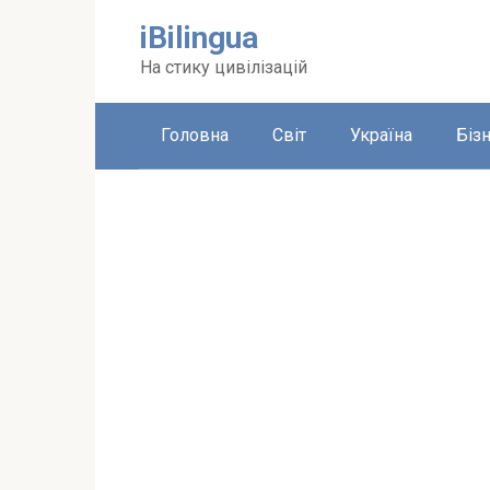
Перейти
iBilingua
до
вмісту
На стику цивілізацій
Головна
Світ
Україна
Біз