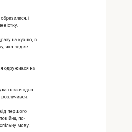
образилася, і
евістку.
разу на кухню, в
у, яка ледве
 я одружився на
ула тільки одна
я розлучився.
 від першого
окійна, по-
спільну мову.