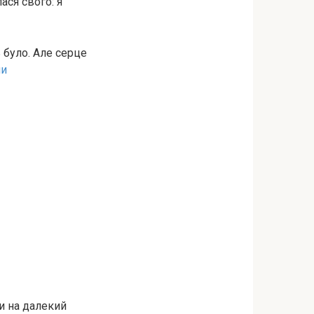
ася свого: я
 було. Але серце
ми
и на далекий