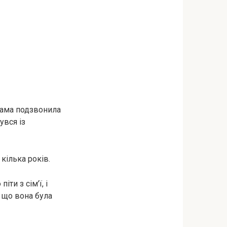
 Мама подзвонила
увся із
кілька років.
и з сім’ї, і
, що вона була