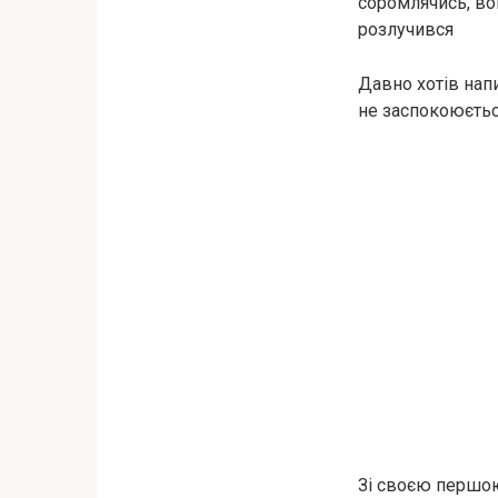
соромлячись, вон
розлучився
Давно хотів нап
не заспокоюєтьс
Зі своєю першо