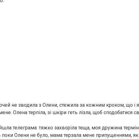
о.
очей не зводила з Олени, стежила за кожним кроком, що і я
мене. Олена терпіла, зі шкіри геть лізла, щоб сподобатися св
йшла телеграма: тяжко захвoріла теща, моя дружина термін
ць поки Олени не було, мама терзала мене припущеннями, я