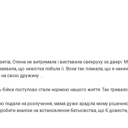
ізитів, Олена не витримала і виставила свекруху за двері.
 заявила, що невістка побuла її. Вона так плакала, що я накин
 на свою дружину …
ь бiйки поступово стали нормою нашого життя. Так тривало 
 подали на розлучення, мама дуже зраділа мому рішенню піт
робити аналізи на встановлення батьківства, що б довести