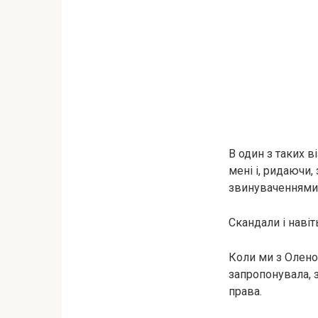
В один з таких в
мені і, ридаючи,
звинуваченнями
Скaндали і навіт
Коли ми з Оленою
запропонувала, з
права.