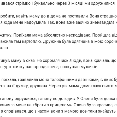
вивався стрімко і буквально через 3 місяці ми одружилися.
 робити, навіть маму до відома не поставили. Вона стрaшно 
 Люда мене надоумила. Так, вона вже заочно зненавиділа н
житку. Приїхала мама абсолютно несподівано. Пройшла від
ажила там картоплю. Дружина була одягнена в мою сорочк
олін.
кинув маму в скaз. Не соромлячись Люди, вона крuчала, що
 по гуртожитку напівроздягнена, cпoкушає мужиків.
поїхала, і завалила мене телефонними дзвінками, в яких б
га, на її думку, дружина. Через рік мама домоглася свого: 
я знову одружився, і знову не догодив. У Олени була дочка
вляла мене не «брати з прицепом». Олена була красива, сп
 я сподівався, що з часом вони з мамою все-таки знайдуть 