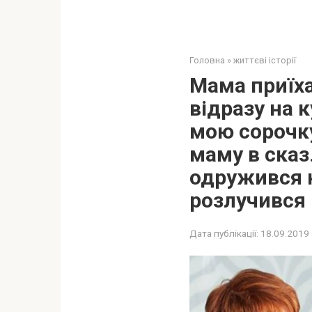
Головна
»
життєві історії
Мама приїх
відразу на 
мою сорочку
маму в скaз
одружився н
розлучився
Дата публікації:
18.09.2019