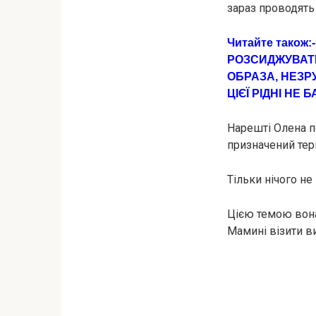
зараз проводять 
Читайте також:
РОЗСИДЖУВАТИ
ОБРАЗА, НЕЗР
ЦІЄЇ РІДНІ НЕ
Нарешті Олена по
призначений тер
Тільки нічого не
Цією темою вона 
Мамині візити в