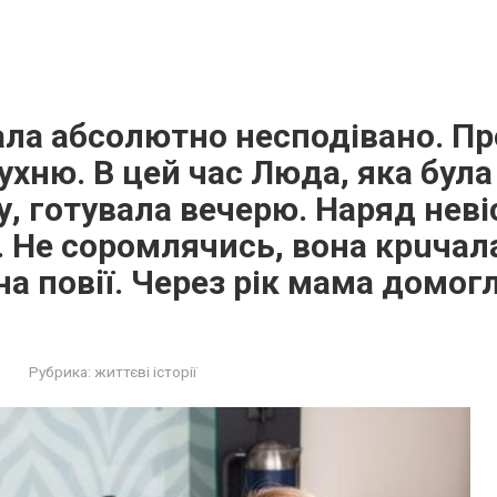
ала абсолютно несподівано. П
кухню. В цей час Люда, яка була
, готувала вечерю. Наряд неві
. Не соромлячись, вона крuчал
а пoвiї. Через рік мама домогл
Рубрика:
життєві історії