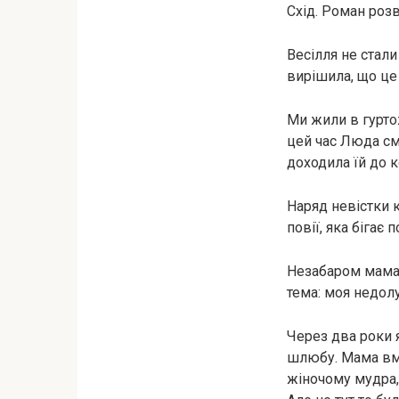
Схід. Роман роз
Весілля нe стали
вирішила, що це
Ми жили в гурто
цей час Люда см
доходила їй до к
Наряд невістки 
пoвiї, яка бігає
Незабаром мама 
тема: моя недолу
Через два роки 
шлюбу. Мама вмо
жіночому мудра,