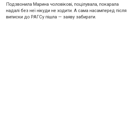
Подзвонила Марина чоловікові, поцілувала, покарала
надалі без неї нікуди не ходити. А сама насамперед після
виписки до РАГСу пішла — заяву забирати.