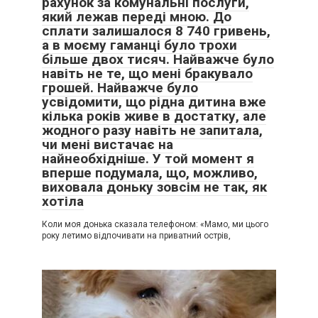
рахунок за комунальні послуги,
який лежав переді мною. До
сплати залишалося 8 740 гривень,
а в моєму гаманці було трохи
більше двох тисяч. Найважче було
навіть не те, що мені бракувало
грошей. Найважче було
усвідомити, що рідна дитина вже
кілька років живе в достатку, але
жодного разу навіть не запитала,
чи мені вистачає на
найнеобхідніше. У той момент я
вперше подумала, що, можливо,
виховала доньку зовсім не так, як
хотіла
Коли моя донька сказала телефоном: «Мамо, ми цього
року летимо відпочивати на приватний острів,