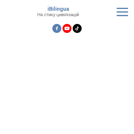
Перейти
iBilingua
до
На стику цивілізацій
вмісту