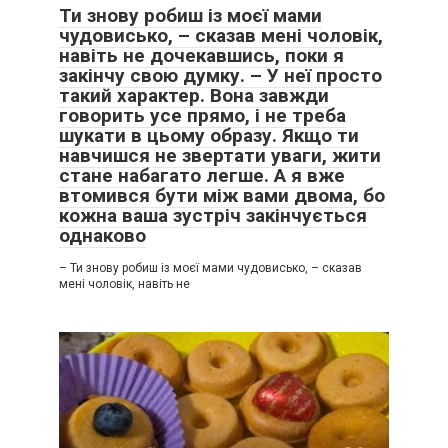
Ти знову робиш із моєї мами
чудовисько, – сказав мені чоловік,
навіть не дочекавшись, поки я
закінчу свою думку. – У неї просто
такий характер. Вона завжди
говорить усе прямо, і не треба
шукати в цьому образу. Якщо ти
навчишся не звертати уваги, жити
стане набагато легше. А я вже
втомився бути між вами двома, бо
кожна ваша зустріч закінчується
однаково
– Ти знову робиш із моєї мами чудовисько, – сказав
мені чоловік, навіть не