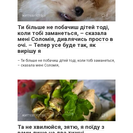
життєві історії
0
Ти більше не побачиш дітей тоді,
коли тобі заманеться, – сказала
мені Соломія, дивлячись просто в
очі. – Тепер усе буде так, як
вирішу я
– Ти більше не побачиш дітей тоді, коли тобі заманеться,
– сказала мені Соломія,
життєві історії
0
Та не хвилюйся, зятю, я поїду з
вами лише на два тижні,