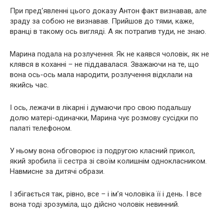
При пред’явленні цього доказу Антон факт визнавав, але
зраду за собою не визнавав. Прийшов до тями, каже,
вранці в такому ось вигляді. А як потрапив туди, не знаю.
Марина подала на розлучення. Як не каявся чоловік, як не
клявся в коханні – не піддавалася. Зважаючи на те, що
вона ось-ось мала народити, розлучення відклали на
якийсь час.
І ось, лежачи в лікарні і думаючи про свою подальшу
долю матері-одиначки, Марина чує розмову сусідки по
палаті телефоном.
У ньому вона обговорює із подругою класний прикол,
який зробила її сестра зі своїм колишнім однокласником.
Навмисне за дитячі образи.
І збігається так, рівно, все – і ім’я чоловіка її і день. І все
вона тоді зрозуміла, що дійсно чоловік невинний.