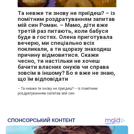
життєві історії
0
Та невже ти знову не приїдеш? – із
помітним роздратуванням запитав
мій син Роман. – Мамо, діти вже
третій раз питають, коли бабуся
буде в гостях. Олена приготувала
вечерю, ми спеціально всіх
покликали, а ти щоразу знаходиш
причину відмовитися. Скажи
чесно, ти настільки не хочеш
бачити власних онуків чи справа
зовсім в іншому? Бо я вже не знаю,
що їм відповідати
– Та невже ти знову не приїдеш? – із помітним
роздратуванням запитав мій син