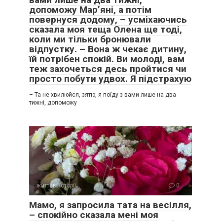
допоможу Мар’яні, а потім
повернуся додому, – усміхаючись
сказала моя теща Олена ще тоді,
коли ми тільки бронювали
відпустку. – Вона ж чекає дитину,
їй потрібен спокій. Ви молоді, вам
теж захочеться десь пройтися чи
просто побути удвох. Я підстрахую
– Та не хвилюйся, зятю, я поїду з вами лише на два
тижні, допоможу
життєві історії
0
Мамо, я запросила тата на весілля,
– спокійно сказала мені моя