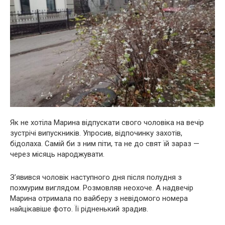
Як не хотіла Марина відпускати свого чоловіка на вечір
зустрічі випускників. Упросив, відпочинку захотів,
бідолаха. Самій би з ним піти, та не до свят їй зараз —
через місяць народжувати.
З’явився чоловік наступного дня після полудня з
похмурим виглядом. Розмовляв неохоче. А надвечір
Марина отримала по вайберу з невідомого номера
найцікавіше фото. Її рідненький зрадив.