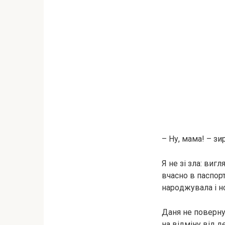
– Ну, мама! – зи
Я не зі зла: виг
вчасно в паспорт
нapoджувала і н
Даня не повернув
на відміну від д