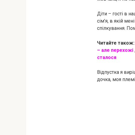
Діти – гості в н
сім’я, в якій ме
спілкування. Пом
Читайте також
– але перехожі 
сталося
Відпустка я вирі
дочка, моя плем