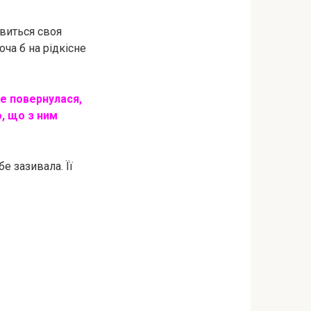
явиться своя
оча б на рідкісне
не повернулася,
о, що з ним
е зазивала. Її