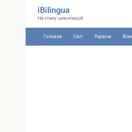
Перейти
iBilingua
до
вмісту
На стику цивілізацій
Головна
Світ
Україна
Біз