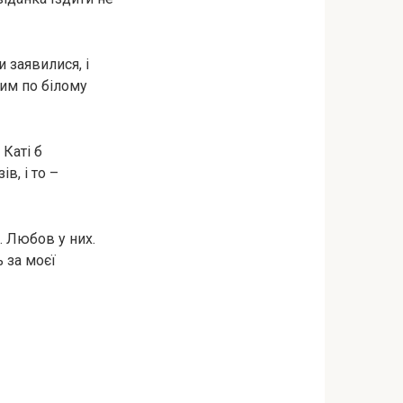
и заявилися, і
ним по білому
Каті б
в, і то –
е. Любов у них.
 за моєї