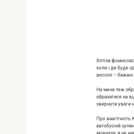
Хотіла фінансово
коли і де буде о
весіллі – бажані 
На мене теж обра
образитися на ві
звернути уваги н
Про ваaгiтнicть 
автобусній зупи
мовчала, я не на