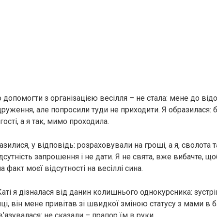
 допомогти з організацією весілля – не стала: мене до від
друження, але попросили туди не приходити. Я образилася: б
гості, а я так, мимо проходила.
зилися, у відповідь: розраховували на гроші, а я, сволота т
дсутність запрошення і не дати. Я не свята, вже вибачте, що
а факт моєї відсутності на весіллі сина.
Каті я дізналася від данин колишнього однокурсника: зустр
нці, він мене привітав зі швидкої зміною статусу з мами в
в’язувалася: не сказали – прапор їм в руки.