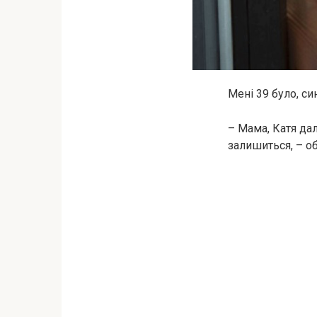
Мені 39 було, си
– Мама, Катя да
залишиться, – о