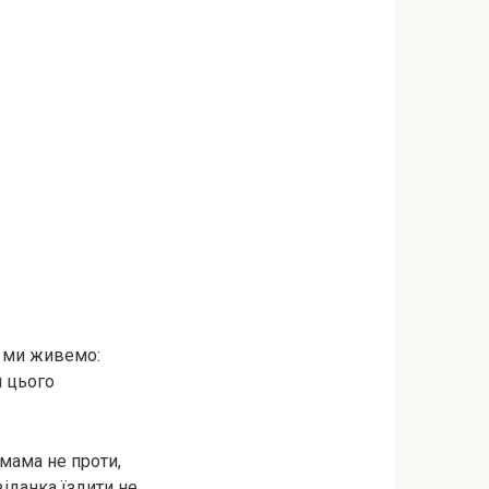
ас ми живемо:
я цього
 мама не проти,
віданка їздити не