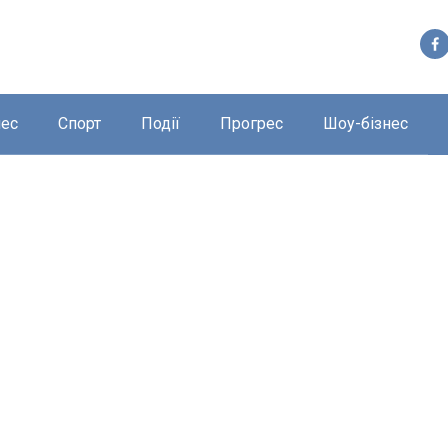
нес
Спорт
Події
Прогрес
Шоу-бізнес