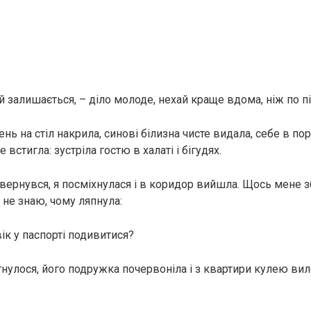
й залишається, – діло молоде, нехай краще вдома, ніж по п
нь на стіл накрила, синові білизна чисте видала, себе в по
 встигла: зустріла гостю в халаті і бігудях.
вернувся, я посміхнулася і в коридор вийшла. Щось мене 
а не знаю, чому ляпнула:
ік у паспорті подивитися?
нулося, його подружка почервоніла і з квартири кулею виле