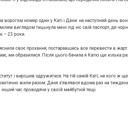
ала ворогом номер один у Каті і Дани: на наступний день вон
мілим виглядом тицьнула мені під ніс свій паспорт, де чор
к – 23 роки.
яснила своє прохання, постаравшись все перевести в жарт. 
ає, ми образилися. Після цього бачила я Катю ще кілька разі
ститут і вирішив одружитися. На тій самій Каті, на кого ж щ
практично жили разом: Даня з’являвся вдома раз на тиждень
ь інший час проводячи у своїй майбутній тещі.