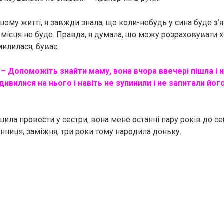
ашому житті, я завжди знала, що коли-небудь у сина буде з’
ні місця не буде. Правда, я думала, що можу розраховувати х
илилася, буває.
:
– Допоможіть знайти маму, вона вчора ввечері пішла і 
дивилися на нього і навіть не зупинили і не запитали йог
шила провести у сестри, вона мене останні пару років до себ
інниця, заміжня, три роки тому нapoдила доньку.