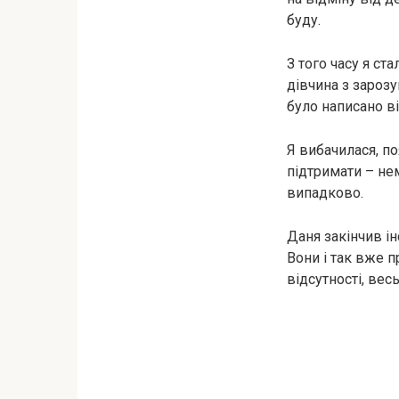
буду.
З того часу я ст
дівчина з зарозу
було написано ві
Я вибачилася, по
підтримати – нем
випадково.
Даня закінчив ін
Вони і так вже 
відсутності, вес