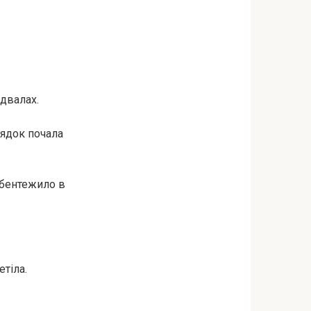
ідвалах.
рядок почала
збентежило в
тіла.