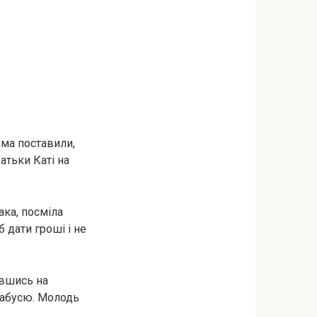
ома поставили,
атьки Каті на
ака, посміла
б дати гроші і не
івшись на
 бабусю. Молодь