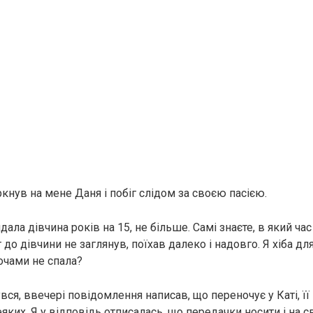
ркнув на мене Даня і побіг слідом за своєю пасією.
лядала дівчина років на 15, не більше. Самі знаєте, в який ч
 до дівчини не заглянув, поїхав далеко і надовго. Я хіба дл
очами не спала?
ся, ввечері повідомлення написав, що переночує у Каті, її
еяких. Я у відповідь отписалась, що передачки носити і на c