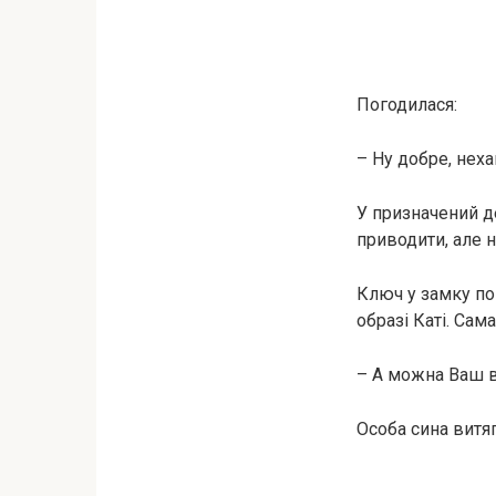
Погодилася:
– Ну добре, неха
У призначений де
приводити, але не
Ключ у замку по
образі Каті. Сам
– А можна Ваш в
Особа сина витяг