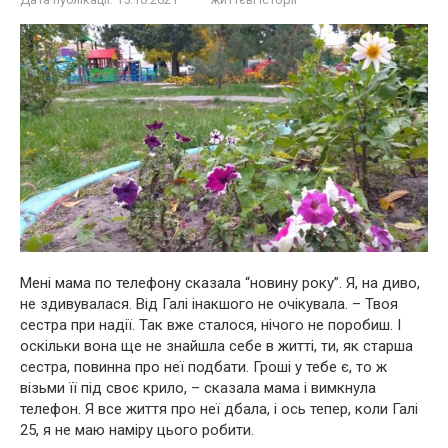
Мені мама по телефону сказала “новину року”. Я, на диво,
не здивувалася. Від Галі інакшого не очікувала. – Твоя
сестра при надії. Так вже сталося, нічого не поробиш. І
оскільки вона ще не знайшла себе в житті, ти, як старша
сестра, повинна про неї подбати. Гроші у тебе є, то ж
візьми її під своє крило, – сказала мама і вимкнула
телефон. Я все життя про неї дбала, і ось тепер, коли Галі
25, я не маю наміру цього робити.