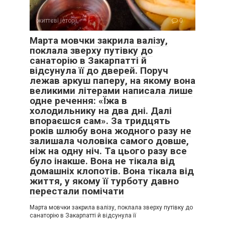
життєві історії
0
Марта мовчки закрила валізу,
поклала зверху путівку до
санаторію в Закарпатті й
відсунула її до дверей. Поруч
лежав аркуш паперу, на якому вона
великими літерами написала лише
одне речення: «Їжа в
холодильнику на два дні. Далі
впораєшся сам». За тридцять
років шлюбу вона жодного разу не
залишала чоловіка самого довше,
ніж на одну ніч. Та цього разу все
було інакше. Вона не тікала від
домашніх клопотів. Вона тікала від
життя, у якому її турботу давно
перестали помічати
Марта мовчки закрила валізу, поклала зверху путівку до
санаторію в Закарпатті й відсунула її