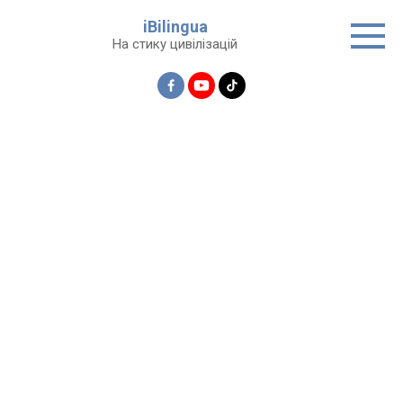
Перейти
iBilingua
до
На стику цивілізацій
вмісту