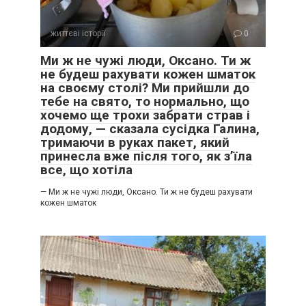
життєві історії
0
Ми ж не чужі люди, Оксано. Ти ж
не будеш рахувати кожен шматок
на своєму столі? Ми прийшли до
тебе на свято, то нормально, що
хочемо ще трохи забрати страв і
додому, — сказала сусідка Галина,
тримаючи в руках пакет, який
принесла вже після того, як з’їла
все, що хотіла
— Ми ж не чужі люди, Оксано. Ти ж не будеш рахувати
кожен шматок