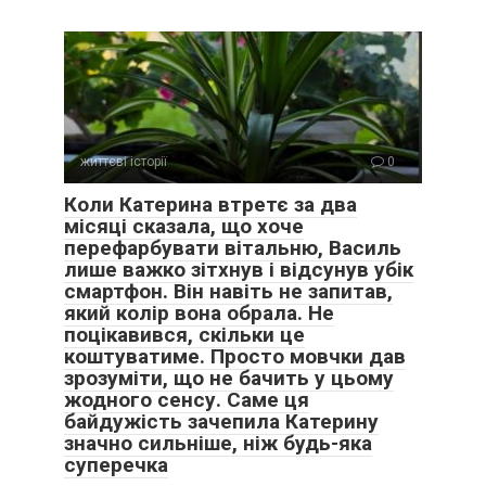
життєві історії
0
Коли Катерина втретє за два
місяці сказала, що хоче
перефарбувати вітальню, Василь
лише важко зітхнув і відсунув убік
смартфон. Він навіть не запитав,
який колір вона обрала. Не
поцікавився, скільки це
коштуватиме. Просто мовчки дав
зрозуміти, що не бачить у цьому
жодного сенсу. Саме ця
байдужість зачепила Катерину
значно сильніше, ніж будь-яка
суперечка