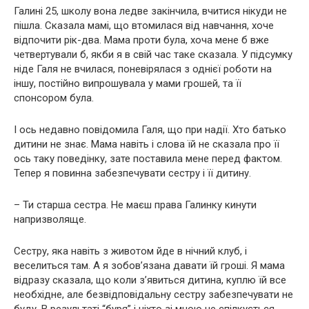
Галині 25, школу вона ледве закінчила, вчитися нікуди не
пішла. Сказала мамі, що втомилася від навчання, хоче
відпочити рік-два. Мама проти була, хоча мене б вже
четвертували б, якби я в свій час таке сказала. У підсумку
ніде Галя не вчилася, поневірялася з однієї роботи на
іншу, постійно випрошувала у мами грошей, та її
спонсором була.
І ось недавно повідомила Галя, що при надії. Хто батько
дитини не знає. Мама навіть і слова їй не сказала про її
ось таку поведінку, зате поставила мене перед фактом.
Тепер я повинна забезпечувати сестру і її дитину.
– Ти старша сестра. Не маєш права Галинку кинути
напризволяще.
Сестру, яка навіть з животом йде в нічний клуб, і
веселиться там. А я зобов’язана давати їй гроші. Я мама
відразу сказала, що коли з’явиться дитина, куплю їй все
необхідне, але безвідповідальну сестру забезпечувати не
буду. В результаті “буря” і ніхто зі мною не спілкується.