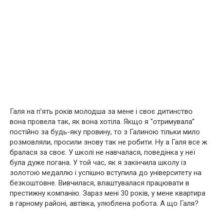
Галя на п’ять років молодша за мене і своє дитинство
вона провела так, як вона хотіла. Якщо я “отримувала”
постійно за будь-яку провину, то з Галиною тільки мило
розмовляли, просили знову так не робити. Ну а Галя все ж
бралася за своє. У школі не навчалася, поведінка у неї
була дуже погана. У той час, як я закінчила школу із
золотою медаллю і успішно вступила до університету на
безкоштовне. Вивчилася, влаштувалася працювати в
престижну компанію. Зараз мені 30 років, у мене квартира
в гарному районі, автівка, улюблена робота. А що Галя?