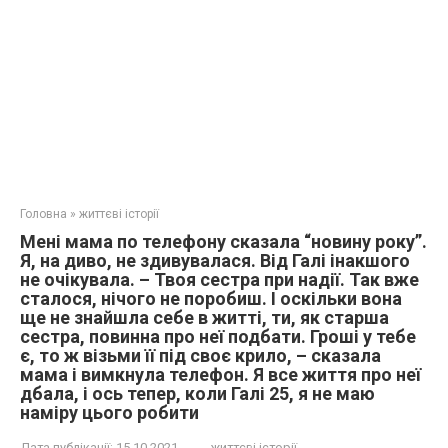
Головна
»
життєві історії
Мені мама по телефону сказала “новину року”.
Я, на диво, не здивувалася. Від Галі інакшого
не очікувала. – Твоя сестра при надії. Так вже
сталося, нічого не поробиш. І оскільки вона
ще не знайшла себе в житті, ти, як старша
сестра, повинна про неї подбати. Гроші у тебе
є, то ж візьми її під своє крило, – сказала
мама і вимкнула телефон. Я все життя про неї
дбала, і ось тепер, коли Галі 25, я не маю
наміру цього робити
Дата публікації:
15.10.2021
життєві історії