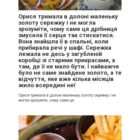
життєві історії
0
Орися тримала в долоні маленьку
золоту сережку і не могла
зрозуміти, чому саме ця дрібниця
змусила її серце так стискатися.
Вона знайшла її в спальні, коли
прибирала речі у шафі. Сережка
лежала не десь у загубленій
коробці зі старими прикрасами, а
там, де її не мало бути. І найважче
було не саме знайдене золото, а те
відчуття, яке вже кілька місяців
жило всередині неї
Орися тримала в долоні маленьку золоту сережку і не
могла зрозуміти, чому саме ця