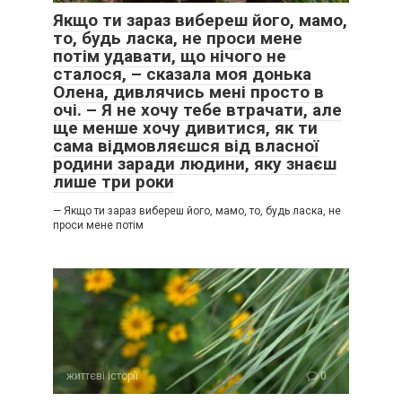
Якщо ти зараз вибереш його, мамо,
то, будь ласка, не проси мене
потім удавати, що нічого не
сталося, – сказала моя донька
Олена, дивлячись мені просто в
очі. – Я не хочу тебе втрачати, але
ще менше хочу дивитися, як ти
сама відмовляєшся від власної
родини заради людини, яку знаєш
лише три роки
— Якщо ти зараз вибереш його, мамо, то, будь ласка, не
проси мене потім
життєві історії
0