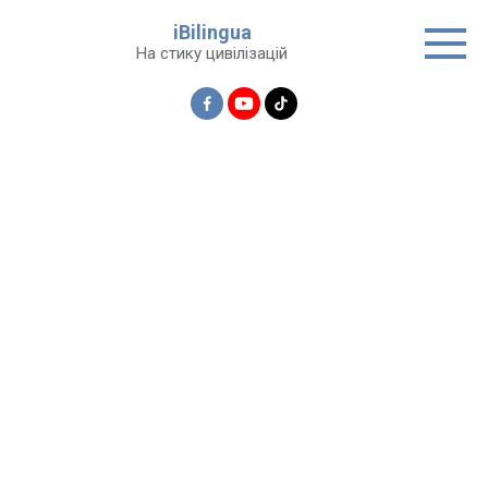
Перейти
iBilingua
до
На стику цивілізацій
вмісту