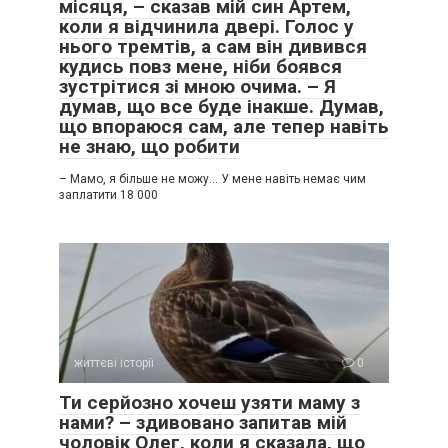
місяця, – сказав мій син Артем,
коли я відчинила двері. Голос у
нього тремтів, а сам він дивився
кудись повз мене, ніби боявся
зустрітися зі мною очима. – Я
думав, що все буде інакше. Думав,
що впораюся сам, але тепер навіть
не знаю, що робити
– Мамо, я більше не можу… У мене навіть немає чим
заплатити 18 000
життєві історії
0
Ти серйозно хочеш узяти маму з
нами? – здивовано запитав мій
чоловік Олег, коли я сказала, що