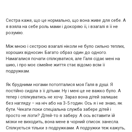
Сестра каже, що це нормально, що вона живе для себе. А
я взяла на себе роль мами і докоряю її, і взагалі я її не
розумію.
Між мною і сестрою взагалі ніколи не було сильно теплих,
хороших відносин. Багато образ один до одного.
Намагалися почати спілкуватися, але Галя сідає мені на
шию, і про моє сімейне життя стає відомо всім її
подружкам.
Як брудними ногами потопталися моя Галя в душі. Я
постійно сиділа з її дітьми. Ну і мені це не важко було. А
тепер і спілкуватись не хочу. Зараз вона дітей залишає
без нагляду – на ніч або на 3-5 годин. Ось я і не знаю, як
бути. Чекати поки спеціальна служба забере дітей і
просто не лізти? Дітей-то я заберу. А ось вставити їй
мізки не виходить, вона мене в чорний список занесла.
Спілкується тільки з подружками. А подружки теж кажуть,