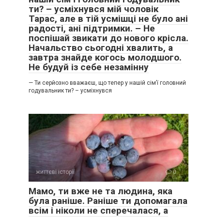
ти? – усміхнувся мій чоловік
Тарас, але в тій усмішці не було ані
радості, ані підтримки. – Не
поспішай звикати до нового крісла.
Начальство сьогодні хвалить, а
завтра знайде когось молодшого.
Не будуй із себе незамінну
— Ти серйозно вважаєш, що тепер у нашій сім’ї головний
годувальник ти? – усміхнувся
життєві історії
0
Мамо, ти вже не та людина, яка
була раніше. Раніше ти допомагала
всім і ніколи не сперечалася, а