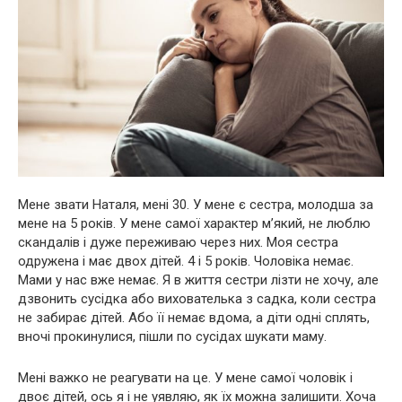
Мене звати Наталя, мені 30. У мене є сестра, молодша за
мене на 5 років. У мене самої характер м’який, не люблю
скандалів і дуже переживаю через них. Моя сестра
одружена і має двох дітей. 4 і 5 років. Чоловіка немає.
Мами у нас вже немає. Я в життя сестри лізти не хочу, але
дзвонить сусідка або вихователька з садка, коли сестра
не забирає дітей. Або її немає вдома, а діти одні сплять,
вночі прокинулися, пішли по сусідах шукати маму.
Мені важко не реагувати на це. У мене самої чоловік і
двоє дітей, ось я і не уявляю, як їх можна залишити. Хоча