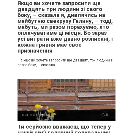
Якщо ви хочете запросити ще
двадцять три людини зі свого
боку, – сказала я, дивлячись на
майбутню свекруху Галину, – тоді,
мабуть, ми разом порахуємо, хто
оплачуватиме ці місця. Бо зараз
усі витрати вже давно розписані, і
кожна гривня має своє
призначення
— Якщо ви хочете запросити ще двадцять три людини зі
свого боку, – сказала
життєві історії
0
Ти серйозно вважаєш, що тепер у
нашій сім’ї головний годувальник