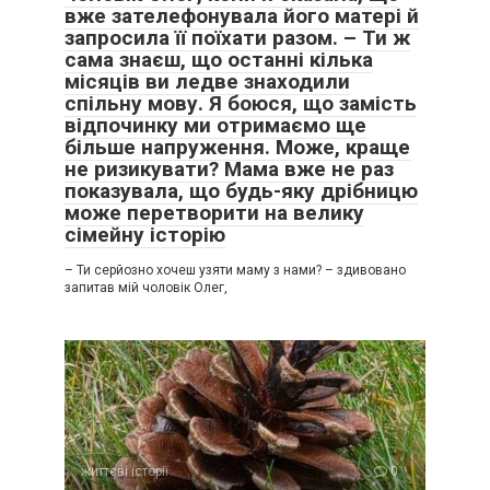
вже зателефонувала його матері й
запросила її поїхати разом. – Ти ж
сама знаєш, що останні кілька
місяців ви ледве знаходили
спільну мову. Я боюся, що замість
відпочинку ми отримаємо ще
більше напруження. Може, краще
не ризикувати? Мама вже не раз
показувала, що будь-яку дрібницю
може перетворити на велику
сімейну історію
– Ти серйозно хочеш узяти маму з нами? – здивовано
запитав мій чоловік Олег,
життєві історії
0