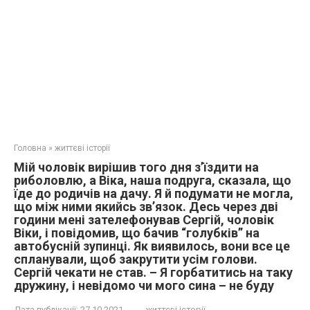
Головна
»
життєві історії
Мій чоловік вирішив того дня з’їздити на
риболовлю, а Віка, наша подруга, сказала, що
їде до родичів на дачу. Я й подумати не могла,
що між ними якийсь зв’язок. Десь через дві
години мені зателефонував Сергій, чоловік
Віки, і повідомив, що бачив “голубків” на
автобусній зупинці. Як виявилось, вони все це
спланували, щоб закрутити усім голови.
Сергій чекати не став. – Я горбатитись на таку
дружину, і невідомо чи мого сина – не буду
Дата публікації:
27.10.2021
життєві історії