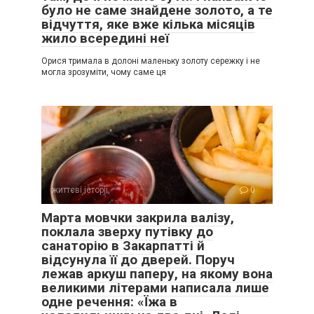
було не саме знайдене золото, а те
відчуття, яке вже кілька місяців
жило всередині неї
Орися тримала в долоні маленьку золоту сережку і не
могла зрозуміти, чому саме ця
життєві історії
0
Марта мовчки закрила валізу,
поклала зверху путівку до
санаторію в Закарпатті й
відсунула її до дверей. Поруч
лежав аркуш паперу, на якому вона
великими літерами написала лише
одне речення: «Їжа в