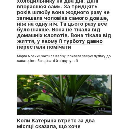
холодильнику на два дні. Далі
впораєшся сам». За тридцять
років шлюбу вона жодного разу не
залишала чоловіка самого довше,
ніж на одну ніч. Та цього разу все
було інакше. Вона не тікала від
домашніх клопотів. Вона тікала від
життя, у якому її турботу давно
перестали помічати
Марта мовчки закрила валізу, поклала зверху путівку до
санаторію в Закарпатті й відсунула її
життєві історії
0
Коли Катерина втретє за два
місяці сказала, що хоче