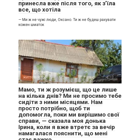
принесла вже після того, як з’їла
все, що хотіла
— Ми ж не чужі люди, Оксано. Ти ж не будеш рахувати
кожен шматок
життєві історії
0
Мамо, ти ж розумієш, що це лише
на кілька днів? Ми не просимо тебе
сидіти з ними місяцями. Нам
просто потрібно, щоб ти
допомогла, поки ми вирішимо свої
справи, — сказала моя донька
Ірина, коли я вже втретє за вечір
намагалася пояснити, що мені
стає важко