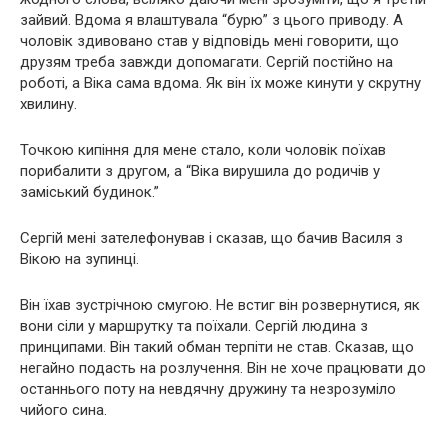
зайвий. Вдома я влаштувала “бурю” з цього приводу. А
чоловік здивовано став у відповідь мені говорити, що
друзям треба завжди допомагати. Сергій постійно на
роботі, а Віка сама вдома. Як він їх може кинути у скрутну
хвилину.
Точкою кипіння для мене стало, коли чоловік поїхав
порибалити з другом, а “Віка вирушила до родичів у
заміський будинок.”
Сергій мені зателефонував і сказав, що бачив Василя з
Вікою на зупинці.
Він їхав зустрічною смугою. Не встиг він розвернутися, як
вони сіли у маршрутку та поїхали. Сергій людина з
принципами. Він такий обман терпіти не став. Сказав, що
негайно подасть на розлучення. Він не хоче працювати до
останнього поту на невдячну дружину та незрозуміло
чийого сина.