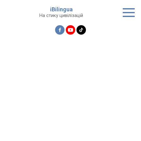
Перейти
iBilingua
до
На стику цивілізацій
вмісту