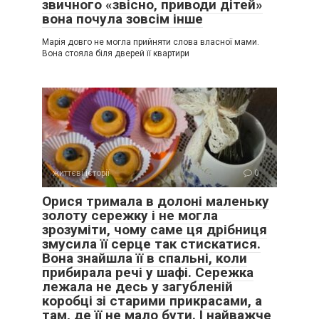
звичного «звісно, приводи дітей»
вона почула зовсім інше
Марія довго не могла прийняти слова власної мами.
Вона стояла біля дверей її квартири
життєві історії
0
Орися тримала в долоні маленьку
золоту сережку і не могла
зрозуміти, чому саме ця дрібниця
змусила її серце так стискатися.
Вона знайшла її в спальні, коли
прибирала речі у шафі. Сережка
лежала не десь у загубленій
коробці зі старими прикрасами, а
там, де її не мало бути. І найважче