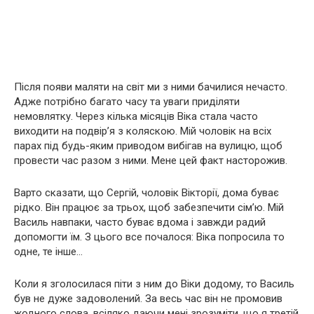
Після появи маляти на світ ми з ними бачилися нечасто.
Адже потрібно багато часу та уваги приділяти
немовлятку. Через кілька місяців Віка стала часто
виходити на подвір’я з коляскою. Мій чоловік на всіх
парах під будь-яким приводом вибігав на вулицю, щоб
провести час разом з ними. Мене цей факт насторожив.
Варто сказати, що Сергій, чоловік Вікторії, дома буває
рідко. Він працює за трьох, щоб забезпечити сім’ю. Мій
Василь навпаки, часто буває вдома і завжди радий
допомогти їм. З цього все почалося: Віка попросила то
одне, те інше…
Коли я зголосилася піти з ним до Віки додому, то Василь
був не дуже задоволений. За весь час він не промовив
жодного слова, всіляко даючи мені зрозуміти, що я третій