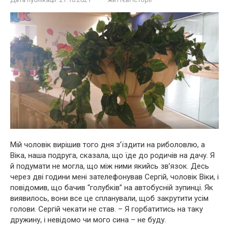
Мій чоловік вирішив того дня з’їздити на риболовлю, а
Віка, наша подруга, сказала, що їде до родичів на дачу. Я
й подумати не могла, що між ними якийсь зв’язок. Десь
через дві години мені зателефонував Сергій, чоловік Віки, і
повідомив, що бачив “голубків” на автобусній зупинці. Як
виявилось, вони все це спланували, щоб закрутити усім
голови. Сергій чекати не став. – Я горбатитись на таку
дружину, і невідомо чи мого сина – не буду.