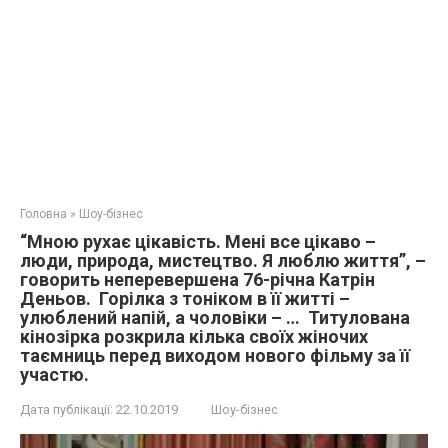
Головна
»
Шоу-бізнес
“Мною рухає цікавість. Мені все цікаво –
люди, природа, мистецтво. Я люблю життя”, –
говорить неперевершена 76-річна Катрін
Деньов. Горілка з тоніком в її житті –
улюблений напій, а чоловіки – … Титулована
кінозірка розкрила кілька своїх жіночих
таємниць перед виходом нового фільму за її
участю.
Дата публікації:
22.10.2019
Шоу-бізнес