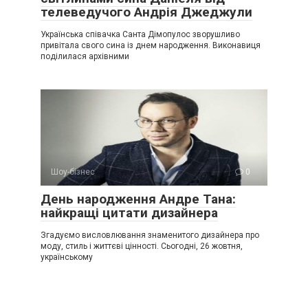
телеведучого Андрія Джеджули
Українська співачка Санта Дімопулос зворушливо
привітала свого сина із днем народження. Виконавиця
поділилася архівними
Шоу-бізнес
0
День народження Андре Тана:
найкращі цитати дизайнера
Згадуємо висловлювання знаменитого дизайнера про
моду, стиль і життєві цінності. Сьогодні, 26 жовтня,
українському