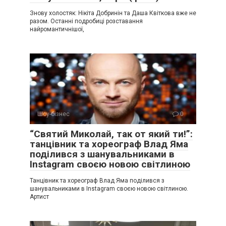
Знову холостяк: Нікіта Добринін та Даша Квіткова вже не
разом. Останні подробиці розставання
найромантичнішої,
Шоу-бізнес
0
“Святий Миколай, так от який ти!”:
танцівник та хореограф Влад Яма
поділився з шанувальниками в
Instagram своєю новою світлиною
Танцівник та хореограф Влад Яма поділився з
шанувальниками в Instagram своєю новою світлиною.
Артист