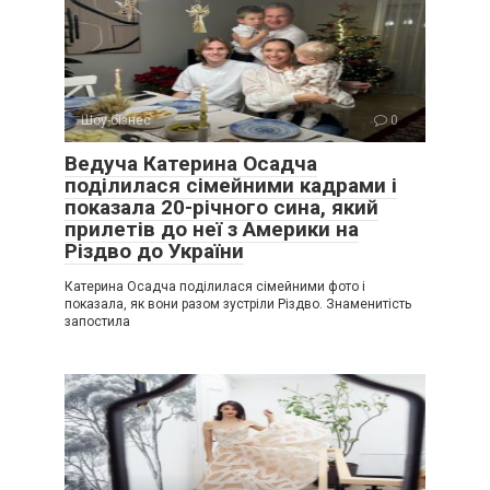
Шоу-бізнес
0
Ведуча Катерина Осадча
поділилася сімейними кадрами і
показала 20-річного сина, який
прилетів до неї з Америки на
Різдво до України
Катерина Осадча поділилася сімейними фото і
показала, як вони разом зустріли Різдво. Знаменитість
запостила