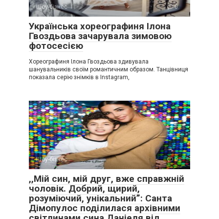
Шоу-бізнес
0
Українська хореографиня Ілона
Гвоздьова зачарувала зимовою
фотосесією
Хореографиня Ілона Гвоздьова здивувала
шанувальників своїм романтичним образом. Танцівниця
показала серію знімків в Instagram,
Шоу-бізнес
0
,,Мій син, мій друг, вже справжній
чоловік. Добрий, щирий,
розуміючий, унікальний”: Санта
Дімопулос поділилася архівними
світлинами сина Даніеля від