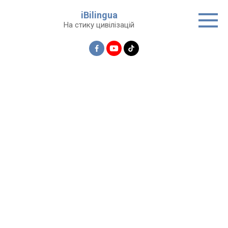
Перейти
iBilingua
до
На стику цивілізацій
вмісту