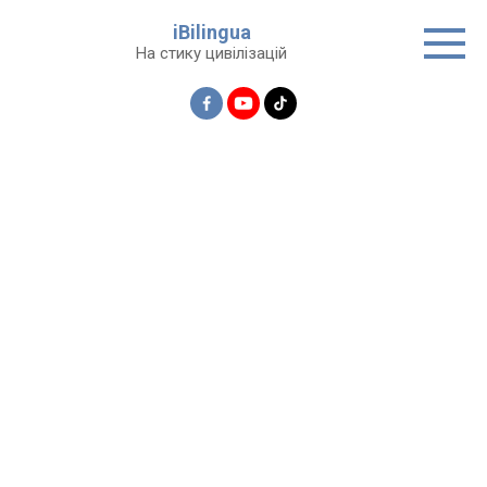
Перейти
iBilingua
до
На стику цивілізацій
вмісту