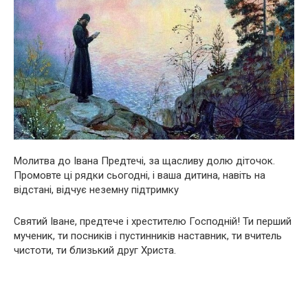
Молитва до Івана Предтечі, за щасливу долю діточок.
Промовте ці рядки сьогодні, і ваша дитина, навіть на
відстані, відчує неземну підтримку
Святий Іване, предтече і хрестителю Господній! Ти перший
мучeник, ти посників і пустинників наставник, ти вчитель
чистоти, ти близький друг Христа.