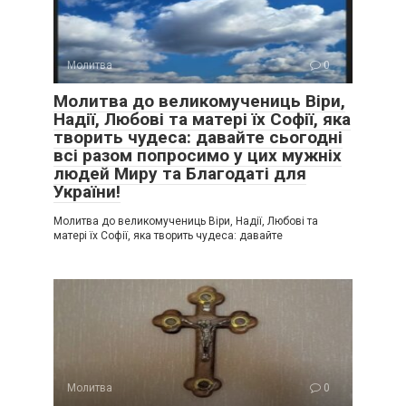
Молитва
0
Молитва до великомучениць Віри,
Надії, Любові та матері їх Софії, яка
творить чудеса: давайте сьогодні
всі разом попросимо у цих мужніх
людей Миру та Благодаті для
України!
Молитва до великомучениць Віри, Надії, Любові та
матері їх Софії, яка творить чудеса: давайте
Молитва
0