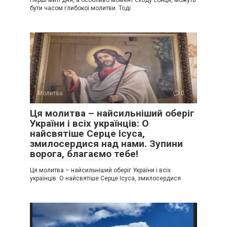
бути часом глибокої молитви. Тоді
Молитва
0
Ця молитва – найсильніший оберіг
України і всіх українців: О
найсвятіше Серце Ісуса,
змилосердися над нами. Зупини
ворога, благаємо тебе!
Ця молитва – найсильніший оберіг України і всіх
українців: О найсвятіше Серце Ісуса, змилосердися