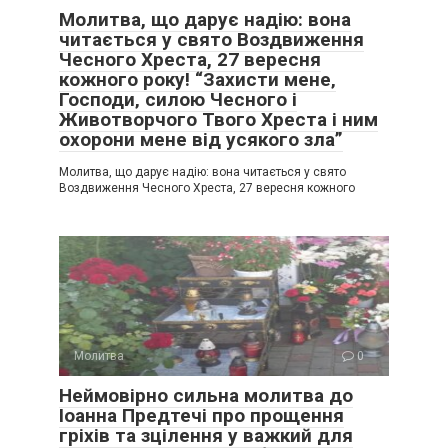
Молитва, що дарує надію: вона
читається у свято Воздвиження
Чесного Хреста, 27 вересня
кожного року! “Захисти мене‚
Господи‚ силою Чесного і
Животворчого Твого Хреста і ним
охорони мене від усякого зла”
Молитва, що дарує надію: вона читається у свято
Воздвиження Чесного Хреста, 27 вересня кожного
Молитва
0
Неймовірно сильна молитва до
Іоанна Предтечі про прощення
гріхів та зцілення у важкий для