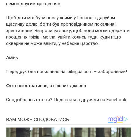
немов другим хрещенням.
Щоб діти мої були послушними у Господі і даруй їм
щасливу долю, бо ти був проповідником покаяння і
хрестителем. Випроси їм ласку, щоб вони могли одержати
прощення гріхів і могли увійти колись туди, куди ніщо
скверне не може ввійти, у небесне царство.
Амінь.
Передрук без посилання на ibilingua.com – заборонений!
Фото ілюстративне, з вільних джерел
Сподобалась стаття? Поділіться з друзями на Facebook