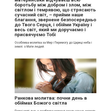
боротьбу між добром і злом, між
світлом і темрявою, що стрясають
сучасний світ, – прийми наше
благання, звернене безпосередньо
до Твого Серця, і обійми Україну і
весь світ, який ми доручаємо і
присвячуємо Тобі
Особлива молитва за Мир і Перемогу до Цариці неба і
землі: о Мати людей.
Молитва
0
Ранкова молитва: почни день в
обіймах Божого світла
Перші миті дня, а особливо момент сходу сонця, можуть