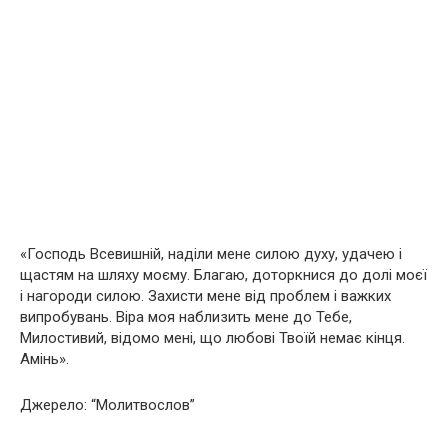
«Господь Всевишній, наділи мене силою духу, удачею і
щастям на шляху моєму. Благаю, доторкнися до долі моєї
і нагороди силою. Захисти мене від проблем і важких
випробувань. Віра моя наблизить мене до Тебе,
Милостивий, відомо мені, що любові Твоїй немає кінця.
Амінь».
Джерело: “Молитвослов”