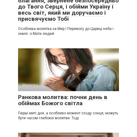
благання, звернене безпосередньо
до Твого Серця, і обійми Україну і
весь світ, який ми доручаємо і
присвячуємо Тобі
Особлива молитва за Мир і Перемогу до Цариці неба і
землі: о Мати людей.
Молитва
0
Ранкова молитва: почни день в
обіймах Божого світла
Перші миті дня, а особливо момент сходу сонця, можуть
бути часом глибокої молитви. Тоді