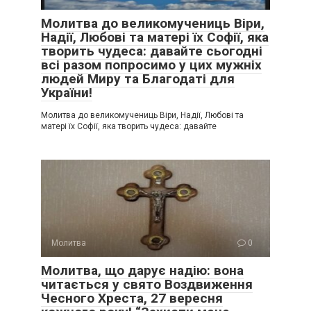
Молитва до великомучениць Віри,
Надії, Любові та матері їх Софії, яка
творить чудеса: давайте сьогодні
всі разом попросимо у цих мужніх
людей Миру та Благодаті для
України!
Молитва до великомучениць Віри, Надії, Любові та
матері їх Софії, яка творить чудеса: давайте
Молитва
0
Молитва, що дарує надію: вона
читається у свято Воздвиження
Чесного Хреста, 27 вересня