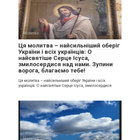
Молитва
0
Ця молитва – найсильніший оберіг
України і всіх українців: О
найсвятіше Серце Ісуса,
змилосердися над нами. Зупини
ворога, благаємо тебе!
Ця молитва – найсильніший оберіг України і всіх
українців: О найсвятіше Серце Ісуса, змилосердися
Молитва
0