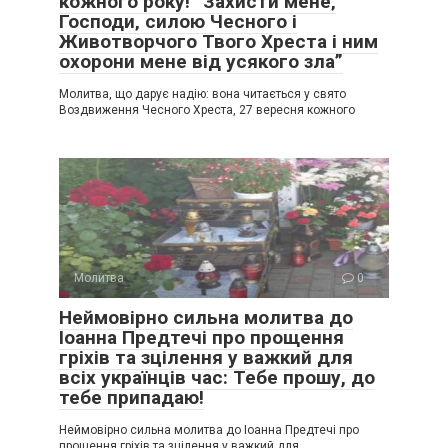
кожного року! “Захисти мене‚
Господи‚ силою Чесного і
Животворчого Твого Хреста і ним
охорони мене від усякого зла”
Молитва, що дарує надію: вона читається у свято
Воздвиження Чесного Хреста, 27 вересня кожного
Молитва
0
Неймовірно сильна молитва до
Іоанна Предтечі про прощення
гріхів та зцілення у важкий для
всіх українців час: Тебе прошу, до
тебе припадаю!
Неймовірно сильна молитва до Іоанна Предтечі про
прощення гріхів та зцілення у важкий для