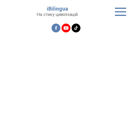
Перейти
iBilingua
до
На стику цивілізацій
вмісту