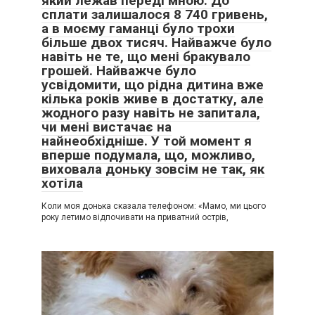
який лежав переді мною. До
сплати залишалося 8 740 гривень,
а в моєму гаманці було трохи
більше двох тисяч. Найважче було
навіть не те, що мені бракувало
грошей. Найважче було
усвідомити, що рідна дитина вже
кілька років живе в достатку, але
жодного разу навіть не запитала,
чи мені вистачає на
найнеобхідніше. У той момент я
вперше подумала, що, можливо,
виховала доньку зовсім не так, як
хотіла
Коли моя донька сказала телефоном: «Мамо, ми цього
року летимо відпочивати на приватний острів,