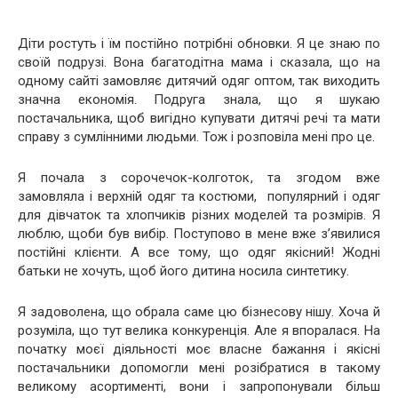
Діти ростуть і їм постійно потрібні обновки. Я це знаю по
своїй подрузі. Вона багатодітна мама і сказала, що на
одному сайті замовляє дитячий одяг оптом, так виходить
значна економія. Подруга знала, що я шукаю
постачальника, щоб вигідно купувати дитячі речі та мати
справу з сумлінними людьми. Тож і розповіла мені про це.
Я почала з сорочечок-колготок, та згодом вже
замовляла і верхній одяг та костюми, популярний і одяг
для дівчаток та хлопчиків різних моделей та розмірів. Я
люблю, щоби був вибір. Поступово в мене вже з’явилися
постійні клієнти. А все тому, що одяг якісний! Жодні
батьки не хочуть, щоб його дитина носила синтетику.
Я задоволена, що обрала саме цю бізнесову нішу. Хоча й
розуміла, що тут велика конкуренція. Але я впоралася. На
початку моєї діяльності моє власне бажання і якісні
постачальники допомогли мені розібратися в такому
великому асортименті, вони і запропонували більш