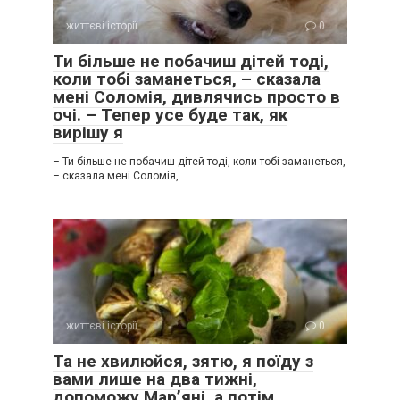
життєві історії
0
Ти більше не побачиш дітей тоді,
коли тобі заманеться, – сказала
мені Соломія, дивлячись просто в
очі. – Тепер усе буде так, як
вирішу я
– Ти більше не побачиш дітей тоді, коли тобі заманеться,
– сказала мені Соломія,
життєві історії
0
Та не хвилюйся, зятю, я поїду з
вами лише на два тижні,
допоможу Мар’яні, а потім