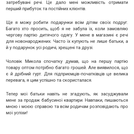
затребувані речі. Це дало мені можливість отримати
перший прибуток та постійних клієнтів.
Ще я можу робити подарунки всім дітям своїх подруг.
Багато хто просить, щоб я не забула їх, коли замовляю
чергову партію дитячого одягу. У мене в магазині є речі
для новонароджених. Часто їх купують не лише батьки, а
й у подарунок усі родичі, хрещені та друзі.
Чоловік Микола спочатку думав, що на першу партію
товару оптом потрібно багато грошей. Але виявилося, що
є й дрібний гурт. Для підприємців-початківців це велика
перевага, я цим успішно та скористалася.
Тепер мої батьки навіть не згадують, як засуджували
мене за продаж бабусиної квартири. Навпаки, пишаються
мною і моєю справою та всім родичам розповідають про
мої успіхи!