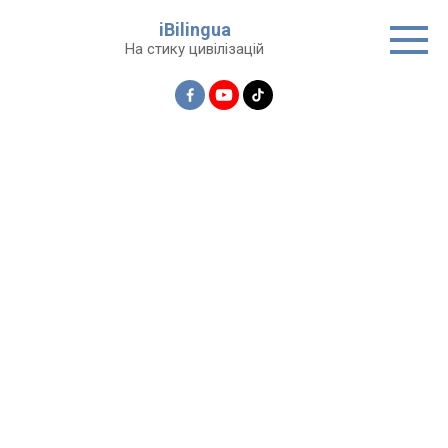
Перейти
iBilingua
до
На стику цивілізацій
вмісту