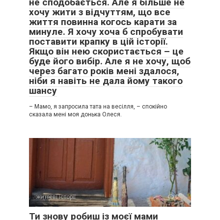
не сподобається. Але я більше не
хочу жити з відчуттям, що все
життя повинна когось карати за
минуле. Я хочу хоча б спробувати
поставити крапку в цій історії.
Якщо він нею скористається – це
буде його вибір. Але я не хочу, щоб
через багато років мені здалося,
ніби я навіть не дала йому такого
шансу
– Мамо, я запросила тата на весілля, – спокійно
сказала мені моя донька Олеся.
життєві історії
0
Ти знову робиш із моєї мами