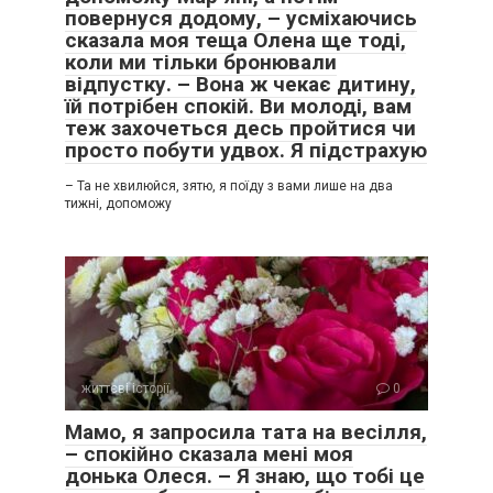
повернуся додому, – усміхаючись
сказала моя теща Олена ще тоді,
коли ми тільки бронювали
відпустку. – Вона ж чекає дитину,
їй потрібен спокій. Ви молоді, вам
теж захочеться десь пройтися чи
просто побути удвох. Я підстрахую
– Та не хвилюйся, зятю, я поїду з вами лише на два
тижні, допоможу
життєві історії
0
Мамо, я запросила тата на весілля,
– спокійно сказала мені моя
донька Олеся. – Я знаю, що тобі це