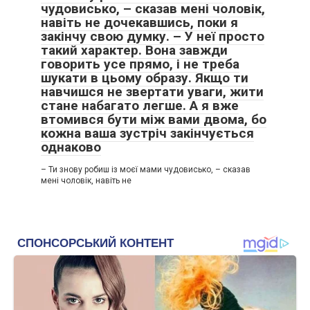
чудовисько, – сказав мені чоловік,
навіть не дочекавшись, поки я
закінчу свою думку. – У неї просто
такий характер. Вона завжди
говорить усе прямо, і не треба
шукати в цьому образу. Якщо ти
навчишся не звертати уваги, жити
стане набагато легше. А я вже
втомився бути між вами двома, бо
кожна ваша зустріч закінчується
однаково
– Ти знову робиш із моєї мами чудовисько, – сказав
мені чоловік, навіть не