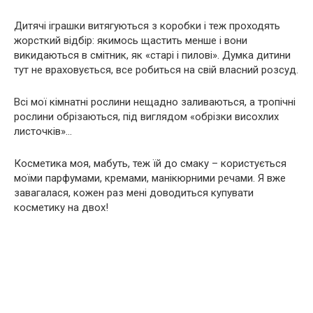
Дитячі іграшки витягуються з коробки і теж проходять
жорсткий відбір: якимось щастить менше і вони
викидаються в смітник, як «старі і пилові». Думка дитини
тут не враховується, все робиться на свій власний розсуд.
Всі мої кімнатні рослини нещадно заливаються, а тропічні
рослини обрізаються, під виглядом «обрізки висохлих
листочків»…
Косметика моя, мабуть, теж їй до смаку – користується
моїми парфумами, кремами, манікюрними речами. Я вже
завагалася, кожен раз мені доводиться купувати
косметику на двох!