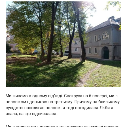
Ми живемо в одному під’їзді. Свекруха на 6 поверсі, ми з
чоловіком і донькою на третьому. Причому на близькому
сусідстві наполягав чоловік, я тоді погодилася. Якби я
знала, на що підписалася…
Ми з чоловіком і дочкою іноді можемо на вихідні поїхати