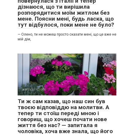
повернулася з Італії й тепер
дізнаюся, що ти вирішила
розпорядитися моїм житлом без
мене. Поясни мені, будь ласка, що
тут відбулося, поки мене не було?
— Олено, ти не можеш просто сказати мені, що це вже не
мій дім,
життєві історії
0
Ти ж сам казав, що наш син був
твоєю відповіддю на молитви. А
тепер ти стоїш переді мною і
говориш, що хочеш почати нове
життя без нас? — запитала я
чоловіка, хоча вже знала, що його