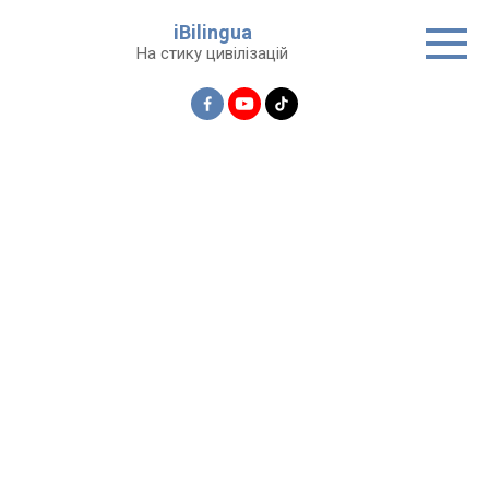
Перейти
iBilingua
до
На стику цивілізацій
вмісту