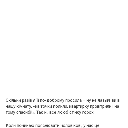
Скільки разів я її по-доброму просила – ну не лазьте ви в
нашу кімнату, «квіточки полили, квартирку провітрили і на
тому спасибі!». Так ні, все як об стінку горох.
Коли починаю пояснювати чоловікові, у нас це