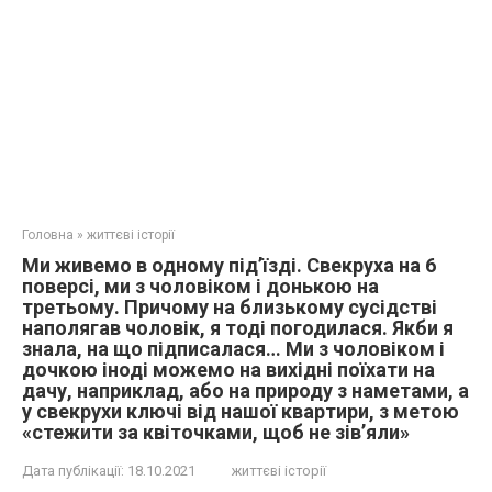
Головна
»
життєві історії
Ми живемо в одному під’їзді. Свекруха на 6
поверсі, ми з чоловіком і донькою на
третьому. Причому на близькому сусідстві
наполягав чоловік, я тоді погодилася. Якби я
знала, на що підписалася… Ми з чоловіком і
дочкою іноді можемо на вихідні поїхати на
дачу, наприклад, або на природу з наметами, а
у свекрухи ключі від нашої квартири, з метою
«стежити за квіточками, щоб не зів’яли»
Дата публікації:
18.10.2021
життєві історії