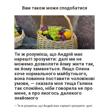
Вам також може сподобатися
життєві історії
0
Ти ж розумієш, що Андрій має
нарешті зрозуміти: далі ми не
можемо дозволяти йому жити так,
як йому заманеться. Якщо Олена
хоче нормального майбутнього,
вона повинна поставити чоловікові
умови, — сказала моя теща Галина
так спокійно, ніби говорила не про
мене, а про якогось далекого
знайомого
— Ти ж розумієш, що Андрій має нарешті зрозуміти: далі