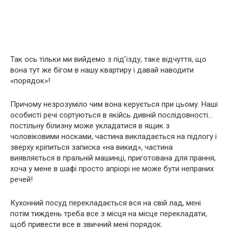
Так ось тільки ми вийдемо з під’їзду, таке відчуття, що
вона тут же бігом в нашу квартиру і давай наводити
«порядок»!
Причому незрозуміло чим вона керується при цьому. Наші
особисті речі сортуються в якійсь дивній послідовності…
постільну білизну може укладатися в ящик з
чоловіковими носками, частина викладається на підлогу і
зверху кріпиться записка «на викид», частина
виявляється в пральній машинці, приготована для прання,
хоча у мене в шафі просто апріорі не може бути непраних
речей!
Кухонний посуд перекладається вся на свій лад, мені
потім тиждень треба все з місця на місце перекладати,
щоб привести все в звичний мені порядок.