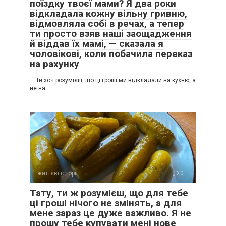
поїздку твоєї мами? Я два роки
відкладала кожну вільну гривню,
відмовляла собі в речах, а тепер
ти просто взяв наші заощадження
й віддав їх мамі, — сказала я
чоловікові, коли побачила переказ
на рахунку
— Ти хоч розумієш, що ці гроші ми відкладали на кухню, а
не на
життєві історії
0
Тату, ти ж розумієш, що для тебе
ці гроші нічого не змінять, а для
мене зараз це дуже важливо. Я не
прошу тебе купувати мені нове