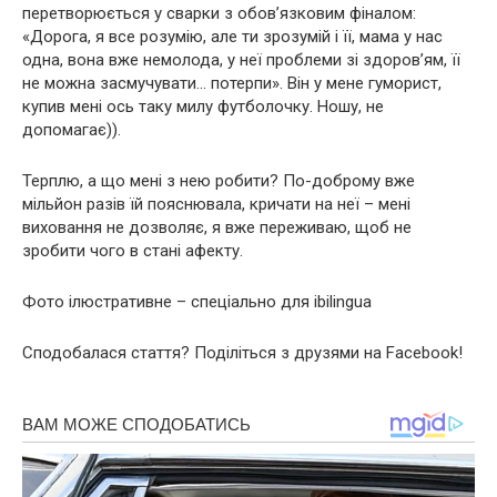
перетворюється у сварки з обов’язковим фіналом:
«Дорога, я все розумію, але ти зрозумій і її, мама у нас
одна, вона вже немолода, у неї проблеми зі здоров’ям, її
не можна засмучувати… потерпи». Він у мене гуморист,
купив мені ось таку милу футболочку. Ношу, не
допомагає)).
Терплю, а що мені з нею робити? По-доброму вже
мільйон разів їй пояснювала, кричати на неї – мені
виховання не дозволяє, я вже переживаю, щоб не
зробити чого в стані афекту.
Фото ілюстративне – спеціально для ibilingua
Сподобалася стаття? Поділіться з друзями на Facebook!