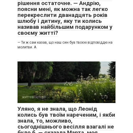
рішення остаточне. — Андрію,
поясни мені, як можна так легко
перекреслити дванадцять років
шлюбу і дитину, яку ти колись
називав найбільшим подарунком у
своєму житті?
— Ти ж сам казав, що наш син був твоєю відповіддю на
молитви. А
життєві історії
0
Уляно, я не знала, що Леонід
колись був твоїм нареченим, і якби
знала, то, можливо,
сьогоднішнього весілля взагалі не
було б, — сказала Марта, моя