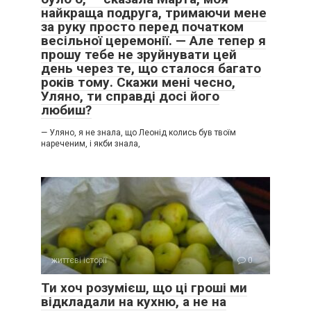
найкраща подруга, тримаючи мене
за руку просто перед початком
весільної церемонії. — Але тепер я
прошу тебе не зруйнувати цей
день через те, що сталося багато
років тому. Скажи мені чесно,
Уляно, ти справді досі його
любиш?
— Уляно, я не знала, що Леонід колись був твоїм
нареченим, і якби знала,
життєві історії
0
Ти хоч розумієш, що ці гроші ми
відкладали на кухню, а не на