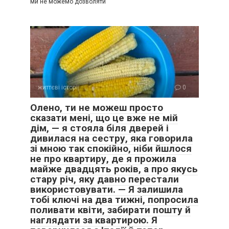
ми не можемо дозволяти
життєві історії
0
Олено, ти не можеш просто
сказати мені, що це вже не мій
дім, — я стояла біля дверей і
дивилася на сестру, яка говорила
зі мною так спокійно, ніби йшлося
не про квартиру, де я прожила
майже двадцять років, а про якусь
стару річ, яку давно перестали
використовувати. — Я залишила
тобі ключі на два тижні, попросила
поливати квіти, забирати пошту й
наглядати за квартирою. Я