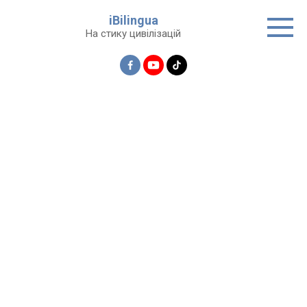
Перейти
iBilingua
до
На стику цивілізацій
вмісту