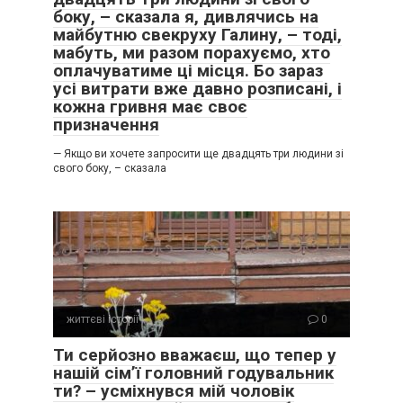
боку, – сказала я, дивлячись на
майбутню свекруху Галину, – тоді,
мабуть, ми разом порахуємо, хто
оплачуватиме ці місця. Бо зараз
усі витрати вже давно розписані, і
кожна гривня має своє
призначення
— Якщо ви хочете запросити ще двадцять три людини зі
свого боку, – сказала
життєві історії
0
Ти серйозно вважаєш, що тепер у
нашій сім’ї головний годувальник
ти? – усміхнувся мій чоловік