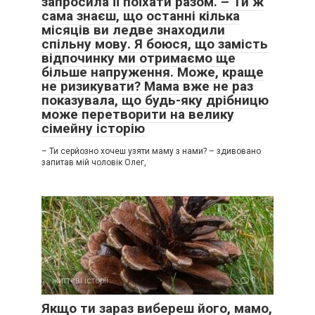
запросила її поїхати разом. – Ти ж
сама знаєш, що останні кілька
місяців ви ледве знаходили
спільну мову. Я боюся, що замість
відпочинку ми отримаємо ще
більше напруження. Може, краще
не ризикувати? Мама вже не раз
показувала, що будь-яку дрібницю
може перетворити на велику
сімейну історію
– Ти серйозно хочеш узяти маму з нами? – здивовано
запитав мій чоловік Олег,
життєві історії
0
Якщо ти зараз вибереш його, мамо,