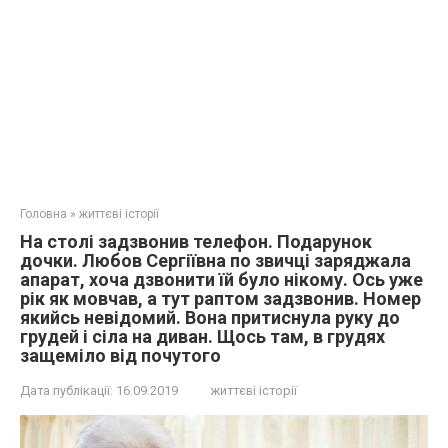
Головна
»
життєві історії
На столі задзвонив телефон. Подарунок
дочки. Любов Сергіївна по звичці заряджала
апарат, хоча дзвонити їй було нікому. Ось уже
рік як мовчав, а тут раптом задзвонив. Номер
якийсь невідомий. Вона притиснула руку до
гpyдей і сіла на диван. Щось там, в гpyдях
защеміло від почутого
Дата публікації:
16.09.2019
життєві історії