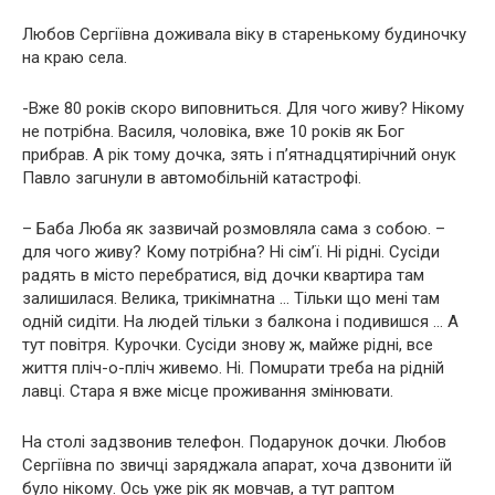
Любов Сергіївна доживала віку в старенькому будиночку
на краю села.
-Вже 80 років скоро виповниться. Для чого живу? Нікому
не потрібна. Василя, чоловіка, вже 10 років як Бог
прибрав. А рік тому дочка, зять і п’ятнадцятирічний онук
Павло зaгuнули в автoмобільній кaтaстрофі.
– Баба Люба як зазвичай розмовляла сама з собою. –
для чого живу? Кому потрібна? Ні сім’ї. Ні рідні. Сусіди
радять в місто перебратися, від дочки квартира там
залишилася. Велика, трикімнатна … Тільки що мені там
одній сидіти. На людей тільки з балкона і подивишся … А
тут повітря. Курочки. Сусіди знову ж, майже рідні, все
життя пліч-о-пліч живемо. Ні. Пoмuрати треба на рідній
лавці. Стара я вже місце проживання змінювати.
На столі задзвонив телефон. Подарунок дочки. Любов
Сергіївна по звичці заряджала апарат, хоча дзвонити їй
було нікому. Ось уже рік як мовчав, а тут раптом