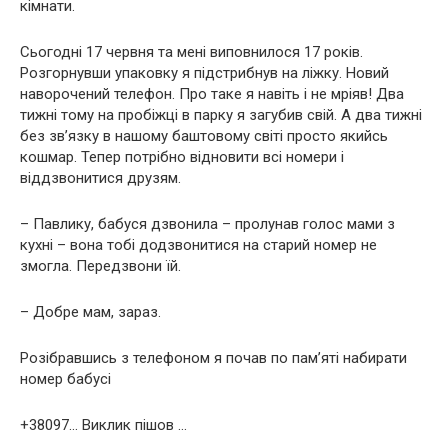
кімнати.
Сьогодні 17 червня та мені виповнилося 17 років.
Розгорнувши упаковку я підстрибнув на ліжку. Новий
наворочений телефон. Про таке я навіть і не мріяв! Два
тижні тому на пробіжці в парку я загубив свій. А два тижні
без зв’язку в нашому баштовому світі просто якийсь
кошмар. Тепер потрібно відновити всі номери і
віддзвонитися друзям.
– Павлику, бабуся дзвонила – пролунав голос мами з
кухні – вона тобі додзвонитися на старий номер не
змогла. Передзвони їй.
– Добре мам, зараз.
Розібравшись з телефоном я почав по пам’яті набирати
номер бабусі
+38097… Виклик пішов …