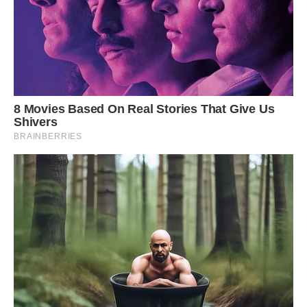
Два тижні пролетіли як один день. Павло здавав іспити.
Щовечора дзвонив бабусі і розмовляв з нею. Розповідав
про іспити. Про випускний. Бабуся, яка раніше любила