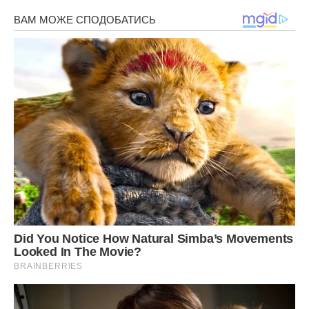
– Павлику, онучку мій. Дякую що зміг зателефонувати.
Якщо зможеш, подзвони ще. – продовжувала ридати
бабуся.
– Ба, ну ти чого? Хочеш щодня дзвонити буду? У мене
тепер такий тариф хороший. Тобі дзвоню безкоштовно.