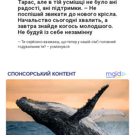
Тарас, але в тій усмішці не було ані
радості, ані підтримки. – Не
поспішай звикати до нового крісла.
Начальство сьогодні хвалить, а
завтра знайде когось молодшого.
Не будуй із себе незамінну
— Ти серйозно вважаєш, що тепер у нашій сім’ї головний
годувальник ти? – усміхнувся