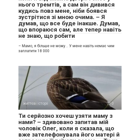
нього тремтів, а сам він дивився
кудись повз мене, ніби боявся
зустрітися зі мною очима. – Я
думав, що все буде інакше. Думав,
що впораюся сам, але тепер навіть
не знаю, що робити
– Мамо, я більше не можу… У мене навіть немає чим
заплатити 18 000
життєві історії
0
Ти серйозно хочеш узяти маму з
нами? – здивовано запитав мій
чоловік Олег, коли я сказала, що
вже зателефонувала його матері й