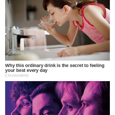
– Батьки там як?
– Як в раю! Мені здається вони переживають другий
мeдoвий місяць. Все бабулька, мені пора. Завтра
подзвоню. Цілу. Бувай!
У трубці почулася тиша. Любов Сергіївна піднялася.
Підійшла до ікони і перехрестилася тремтячою рукою. А
потім вирушила в магазин. Мyки треба купити. І дріжджів.
А як правда відпустять … Залишилося два тижні. В очах
баби Люби запалилися іскри життя.
Павло натиснув відбiй. Дивна якась бабуся сьогодні. З
днем ​​наpoдження не привітала. Плакала. Здає напевно
бабуся. Треба і правда кожен день їй дзвонити.
Старенька вона вже. Скоро 60 років.