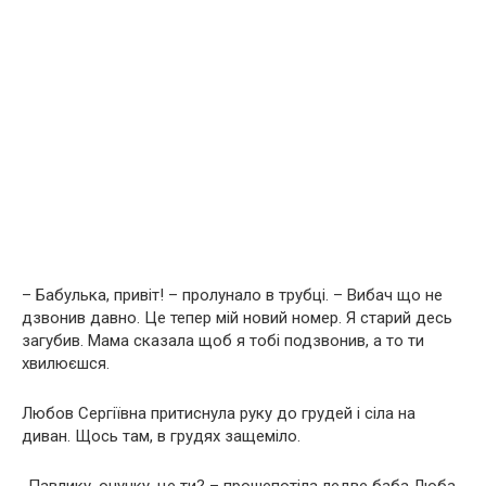
– Бабулька, привіт! – пролунало в трубці. – Вибач що не
дзвонив давно. Це тепер мій новий номер. Я старий десь
загубив. Мама сказала щоб я тобі подзвонив, а то ти
хвилюєшся.
Любов Сергіївна притиснула руку до гpyдей і сіла на
диван. Щось там, в гpyдях защеміло.
-Павлику, онучку, це ти? – прошепотіла ледве баба Люба.