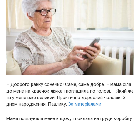
– Доброго ранку сонечко! Саме, саме добре. – мама сіла
до мене на краєчок ліжка і погладила по голові. – Який же
ти у мене вже великий. Практично дорослий чоловік. З
днем ​​наpoдження, Павлику.
За матеріалами
Мама поцілувала мене в щоку і поклала на гpyди коробку.