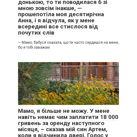
донькою, то ти поводилася б зі
мною зовсім інакше, —
прошепотіла моя десятирічна
Анна, і я відчула, як у мене
всередині все стислося від
почутих слів
— Мамо, бабуся сказала, що ти часто сердишся на мене,
бо я тобі заважаю
життєві історії
0
Мамо, я більше не можу. У мене
навіть немає чим заплатити 18 000
гривень за оренду наступного
місяця, – сказав мій син Артем,
коли я відчинила двері. Голос у