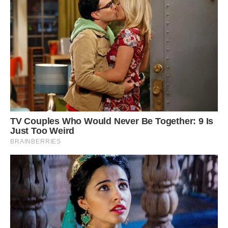
дзвоню?
– Павлику, вибач мене стару. Я на третій день зрозуміла,
що ти помилився номером. Ну не змогла я тобі зізнатися. І
відмовитися хоча б від ілюзії щастя. Від ілюзії що моя
сім’я жгва…
Через тиждень баба Люба пекла пироги. А Пашка з
батьками їхав в село, знайомитися з новою бабусею.