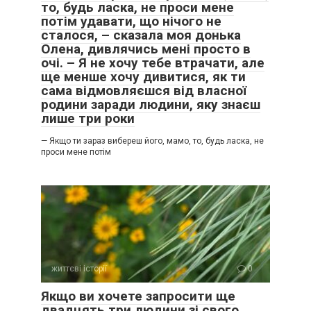
то, будь ласка, не проси мене
потім удавати, що нічого не
сталося, – сказала моя донька
Олена, дивлячись мені просто в
очі. – Я не хочу тебе втрачати, але
ще менше хочу дивитися, як ти
сама відмовляєшся від власної
родини заради людини, яку знаєш
лише три роки
— Якщо ти зараз вибереш його, мамо, то, будь ласка, не
проси мене потім
життєві історії
0
Якщо ви хочете запросити ще
двадцять три людини зі свого