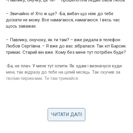
– Звичайно я! Хто ж ще? -Ба, вибач що ніяк до тебе
доїхати не можу. Все намагаюся, намагаюся. І весь час
щось заважає.
– Павлику, онучоку, як ти там? – вже ридала в телефон
Любов Сергіївна. – Я вже до вас зібралася. Так кіт Барсик
тримає. Старий він вже. Кому без мене тут потрібен буде?
-Ба, не плач. У мене тут іспити. Як здам і визначуся куди
мені, так відразу до тебе на цілий місяць. Так скучив за
твоїми пиріжками. Ти там тримайся.
ЧИТАТИ ДАЛІ