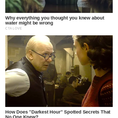
повчати онука, тепер все більше мовчала і тільки зітхала.
– Мам, я прийшов! – Павло пройшов в ванну вимити руки.
З кухні пролунав незадоволений голос мами.
– Паш, ми все розуміємо, що ти завантажений. Що у тебе
іспити і поступати тобі. Але ти можеш знайти хвилину і
зателефонувати бабусі? Вона у нас одна залишилася.
Вона дзвонить мені і скаржиться що ти її забув.
– Очманіти! – Павло зайшов на кухню. – Ма, я їй кожен
день дзвоню. Давай зараз стоячи перед тобою
подзвоню і на вільні руки поговоримо втрьох.
Павло набрав бабусин номер, вбuтий в телефон.