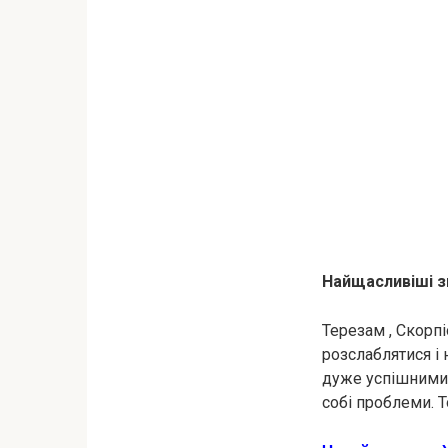
Найщасливіші з
Терезам , Скорп
розслаблятися і 
дуже успішними 
собі проблеми. 