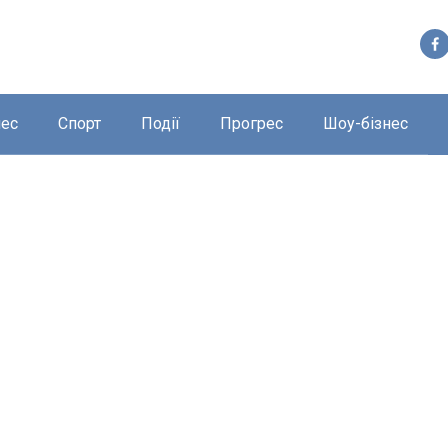
нес
Спорт
Події
Прогрес
Шоу-бізнес