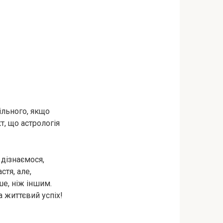
ільного, якщо
т, що астрологія
 дізнаємося,
тя, але,
е, ніж іншим.
а життєвий успіх!