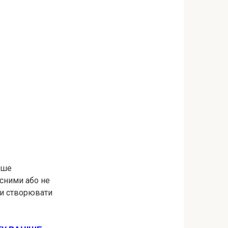
ьше
асними або не
ти створювати