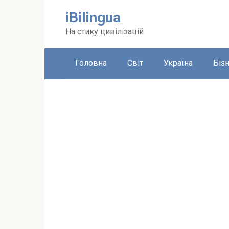
Перейти
iBilingua
до
вмісту
На стику цивілізацій
Головна
Світ
Україна
Біз