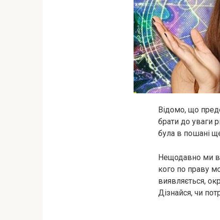
Відомо, що пред
брати до уваги р
була в пошані ще
Нещодавно ми вже
кого по праву м
виявляється, ок
Дізнайся, чи пот