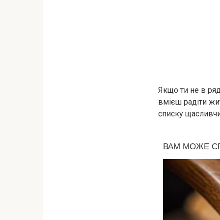
Якщо ти не в ряд
вмієш радіти жит
списку щасливчик