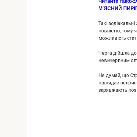
Читайте також:
М’ЯСНИЙ ПИРІ
Такі зодіакальні
повністю, тому ч
можливість стат
Черга дійшла до
невичерпним опт
Не думай, що Ст
підкидає неприєм
заряджають позит