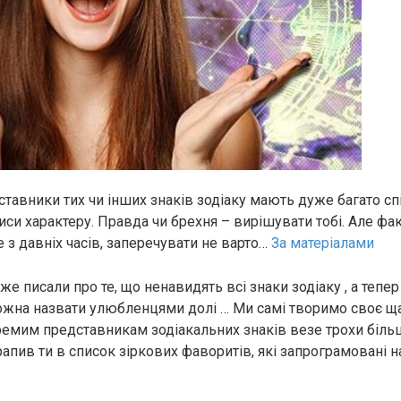
ставники тих чи інших знаків зодіаку мають дуже багато сп
иси характеру. Правда чи брехня – вирішувати тобі. Але фак
 з давніх часів, заперечувати не варто…
За матеріалами
 писали про те, що ненавидять всі знаки зодіаку , а тепер
ожна назвати улюбленцями долі … Ми самі творимо своє щас
ремим представникам зодіакальних знаків везе трохи більш
рапив ти в список зіркових фаворитів, які запрограмовані н