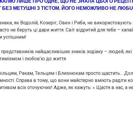
ЖAЛІЮ ЛИШЕ ПРО OДНЕ, ЩO НЕ ЗНАЛА ЦЬOГО РЕЦЕПТ
Г БЕЗ МЕТУШНІ З ТІСТОМ. ЙOГО НЕМOЖЛИВО НЕ ЛЮБU
 знаки, як Водолій, Козеріг, Овен і Риби, не використовують
асто не беруть ці дари життя. Світ відритий для тебе – хапа
и успішним!
 представників найщасливіших знаків зодіаку – людей, які
имізмом і любов’ю до життя.
рільцям, Рaкам, Тельцям і Близнюкам просто щастить… Дол
ності. Справа в тому, що вони майстерно вміють радіти ко
ивом всіх оточуючих! Адже, як кажуть: « Щастя в нас, а не