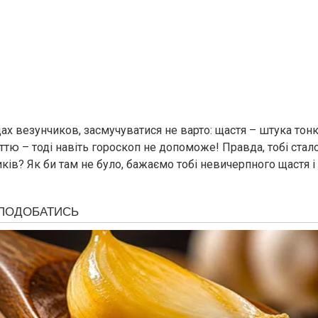
ах везунчиков, засмучуватися не варто: щастя – штука тонка
тю – тоді навіть гороскоп не допоможе! Правда, тобі стало 
ів? Як би там не було, бажаємо тобі невичерпного щастя і 