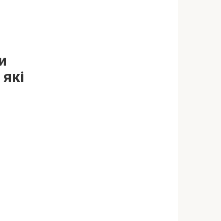
и
 які