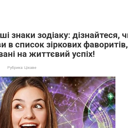
і знаки зодіаку: дізнайтеся, ч
и в список зіркових фаворитів,
ані на життєвий успіх!
Рубрика:
Цікаве