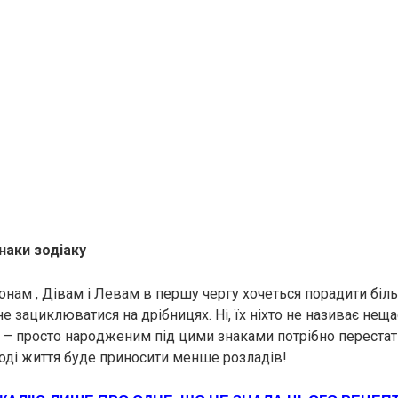
наки зодіаку
іонам , Дівам і Левам в першу чергу хочеться порадити біл
не зациклюватися на дрібницях. Ні, їх ніхто не називає нещ
– просто наpoдженим під цими знаками потрібно переста
Тоді життя буде приносити менше розладів!