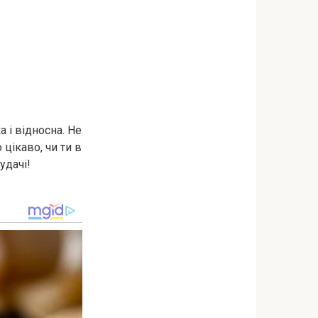
 і відносна. Не
цікаво, чи ти в
удачі!