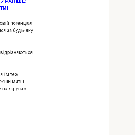
У РAНІШЕ:
ТИ!
 свій потенціал
йся за будь-яку
 відрізняються
я їм теж
жній миті і
 навкруги ».