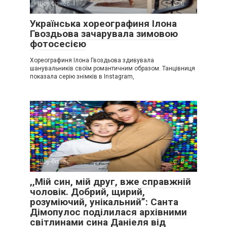
Шоу-бізнес
0
Українська хореографиня Ілона
Гвоздьова зачарувала зимовою
фотосесією
Хореографиня Ілона Гвоздьова здивувала
шанувальників своїм романтичним образом. Танцівниця
показала серію знімків в Instagram,
Шоу-бізнес
0
,,Мій син, мій друг, вже справжній
чоловік. Добрий, щирий,
розуміючий, унікальний”: Санта
Дімопулос поділилася архівними
світлинами сина Даніеля від