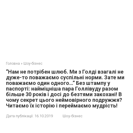
Головна
»
Шоу-бізнес
“Нам не потрібен шлюб. Ми з Голді взагалі не
дуже-то поважаємо суспільні норми. Зате ми
поважаємо один одного…” Без штампу у
паспорті: найміцніша пара Голлівуду разом
більше 30 років і досі до безтями закохані! В
чому секрет цього неймовірного подружжя?
Читаємо їх історію і переймаємо мудрість!
Дата публікації:
16.10.2019
Шоу-бізнес