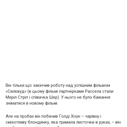
Він тільки що закінчив роботу над успішним фільмом
«Силквуд» (в цьому фільмі партнерками Рассела стали
Меріл Стріп і співачка Шер). У нього не було бажання
зніматися в новому фільмі.
Але на пробах він побачив Голді Хоун – чарівну і
сміхотливу блондинку, яка тримала листочки в руках, – він