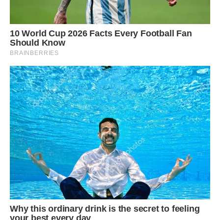
У Голді теж склалися теплі стосунки з Бостоном, сином