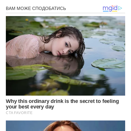
«За бортом», де Голді зіграла примхливу багату дамочку,
яку намагається виховувати бідний теслі Курта Рассела і
його чотирьох неслухняних дітей.