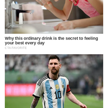
Курту було найважче. Йому було потрібно завоювати
любов дітей Голді. Коли пара тільки почала зустрічатися,
Курт сказав дітям:
«Те, що я закохався у вашу маму, ще не
означає, що я закохався і в вас. І те, що я опинився у
вашому житті, зовсім не означає, що ви, в свою чергу,
повинні любити мене. Давайте будемо чесними один з
одним і залишимося самі собою».
Дітям сподобалися слова Курта і вони полюбили Рассела,
стали називати його просто «па». Та й Рассел дуже
швидко прив’язався до дітей.
Вони не стали вступати в шлюб, так як їх відносини і так
були міцними.
Всі нові діти любили Курта, як справжнього батька, а він їх
з гідністю їх виховував.