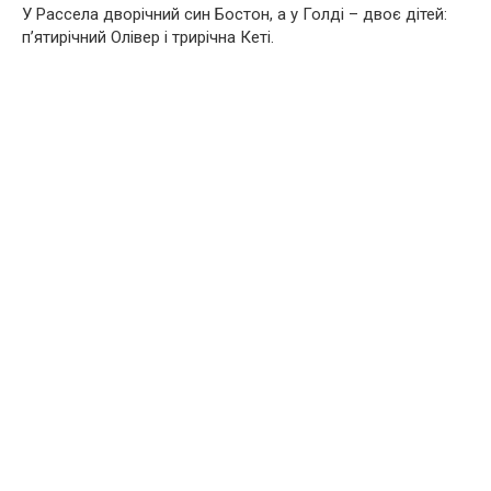
У Рассела дворічний син Бостон, а у Голді – двоє дітей:
п’ятирічний Олівер і трирічна Кеті.