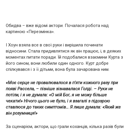
Обидва – вже відомі актори. Почалася робота над
картиною «Перезмінка».
І Хоун взяла все в свої руки і вирішила починати
відносини. Стала придивлятися як він працює, і, в деяких
моментах питати поради. Їй подобалися взаємини Курта з
його сином, вони любили один одного. Курт добре
спілкувався і з її дітьми, вона була зачарована ним.
«Моє серце не провалювалося в п’яти кожного разу при
появі Рассела, – пізніше зізнавалася Голді. – Руки не
потіли, і я не думала: «О мій Бог, я не можу більше
чекати!» Нічого цього не було, і я взагалі з підозрою
ставлюся до таких симптомів… Я лише думала: «Який же
він розумниця!»
За сценарієм, актори, що грали коханців, кілька разів були