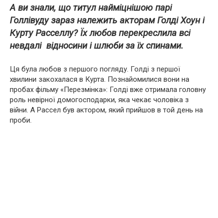
А ви знали, що титул найміцнішою парі
Голлівуду зараз належить акторам Голді Хоун і
Курту Расселлу? Їх любов перекреслила всі
невдалі відносини і шлюби за їх спинами.
Ця була любов з першого погляду. Голді з першої
хвилини закохалася в Курта. Познайомилися вони на
пробах фільму «Перезмінка»: Голді вже отримала головну
роль невірної домогосподарки, яка чекає чоловіка з
війни. А Рассел був актором, який прийшов в той день на
проби.