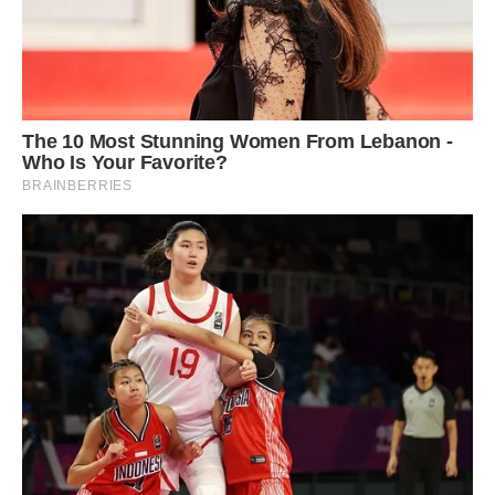
Курт Рассел:
«Нам не потрібен шлюб. Ми з Голді взагалі
не дуже-то поважаємо суспільні норми. Зате ми
поважаємо один одного… І в результаті тільки 2 відсотки
в нашому житті були дійсно поганими, ще 2 відсотки – так
собі, а решта 96 були просто чарівними!»
Голді Хоун:
«Мені подобається прокидатися кожен день
і бачити його поруч. Це дає мені енергію жити … »
Всім такої чистої і щирої любові, як у Голді і Курта!
За матеріалами відкритих джерел.