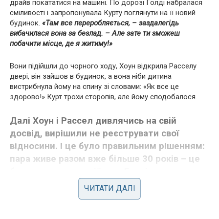
драйв покататися на машині. По дорозі Голді набралася
сміливості і запропонувала Курту поглянути на її новий
будинок.
«Там все переробляється, – заздалегідь
вибачилася вона за безлад. – Але зате ти зможеш
побачити місце, де я житиму!»
Вони підійшли до чорного ходу, Хоун відкрила Расселу
двері, він зайшов в будинок, а вона ніби дитина
вистрибнула йому на спину зі словами: «Як все це
здорово!» Курт трохи сторопів, але йому сподобалося.
Далі Хоун і Рассел дивлячись на свій
досвід, вирішили не реєструвати свої
відносини. І це було правильним рішенням:
пара живе разом вже більше 30 років – це
багато для непостійного Голлівуду.
ЧИТАТИ ДАЛІ
Разом вони виростили чотирьох дітей, у них є спільна
дитина – Уайат. Четверо братів і сестер росли веселою,
дружною, але дуже неслухняною ватагою – як у фільмі