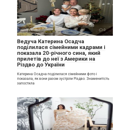
Шоу-бізнес
0
Ведуча Катерина Осадча
поділилася сімейними кадрами і
показала 20-річного сина, який
прилетів до неї з Америки на
Різдво до України
Катерина Осадча поділилася сімейними фото і
показала, як вони разом зустріли Різдво. Знаменитість
запостила