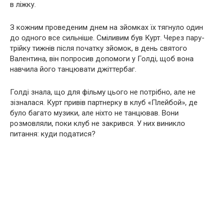
в ліжку.
З кожним проведеним днем ​​на зйомках їх тягнуло один
до одного все сильніше. Сміливим був Курт. Через пару-
трійку тижнів після початку зйомок, в день святого
Валентина, він попросив допомоги у Голді, щоб вона
навчила його танцювати джіттербаг.
Голді знала, що для фільму цього не потрібно, але не
зізналася. Курт привів партнерку в клуб «Плейбой», де
було багато музики, але ніхто не танцював. Вони
розмовляли, поки клуб не закрився. У них виникло
питання: куди податися?