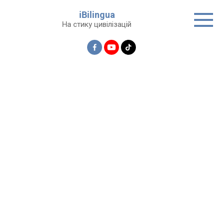
Перейти
iBilingua
до
На стику цивілізацій
вмісту