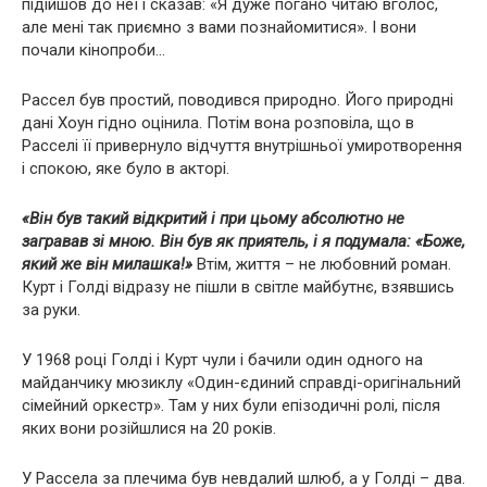
підійшов до неї і сказав: «Я дуже погано читаю вголос,
але мені так приємно з вами познайомитися». І вони
почали кінопроби…
Рассел був простий, поводився природно. Його природні
дані Хоун гідно оцінила. Потім вона розповіла, що в
Расселі її привернуло відчуття внутрішньої умиротворення
і спокою, яке було в акторі.
«Він був такий відкритий і при цьому абсолютно не
загравав зі мною. Він був як приятель, і я подумала: «Боже,
який же він милашка!»
Втім, життя – не любовний роман.
Курт і Голді відразу не пішли в світле майбутнє, взявшись
за руки.
У 1968 році Голді і Курт чули і бачили один одного на
майданчику мюзиклу «Один-єдиний справді-оригінальний
сімейний оркестр». Там у них були епізодичні ролі, після
яких вони розійшлися на 20 років.
У Рассела за плечима був невдалий шлюб, а у Голді – два.