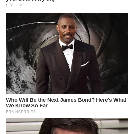
Курта. Коли у них з’явилася спільна дитина, вони стали
набагато щасливішим.
У фільмі «За бортом» Курт і Голді доповнювали один
одного, інші б актори не підійшли краще, ніж вони.
Курт і Голді разом виховували дітей в любові і
справедливості. Кейт Хадсон виросла і стала справжньою
зіркою кіно, Олівер також пішов по стопах батьків, Бостон
став випускником Джорджтауна відразу на двох
факультетах, а Уайатт планує стати відомим хокеїстом.
Сімейство стало більше, з’явилися онуки, коли Кейт
вийшла заміж, а її брат Олівер одружився.
Голді і Курт завжди проводять кожну хвилину разом. Їм
ніколи не нудно.
Вони стали найвідомішою голлівудською парою, яка
змогла зберегти свою любов.