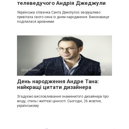
телеведучого Андрія Джеджули
Українська співачка Санта Дімопулос зворушливо
привітала свого сина із днем народження. Виконавиця
поділилася архівними
Шоу-бізнес
0
День народження Андре Тана:
найкращі цитати дизайнера
Згадуємо висловлювання знаменитого дизайнера про
моду, стиль і життєві цінності. Сьогодні, 26 жовтня,
українському