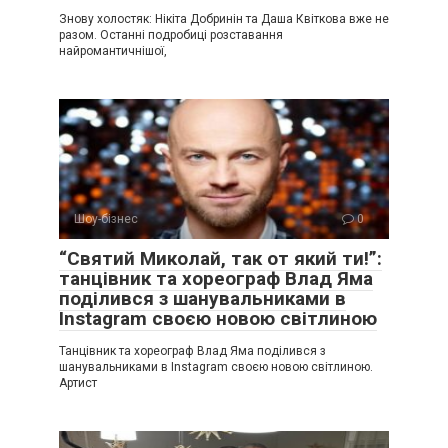
Знову холостяк: Нікіта Добринін та Даша Квіткова вже не
разом. Останні подробиці розставання
найромантичнішої,
Шоу-бізнес
0
“Святий Миколай, так от який ти!”:
танцівник та хореограф Влад Яма
поділився з шанувальниками в
Instagram своєю новою світлиною
Танцівник та хореограф Влад Яма поділився з
шанувальниками в Instagram своєю новою світлиною.
Артист