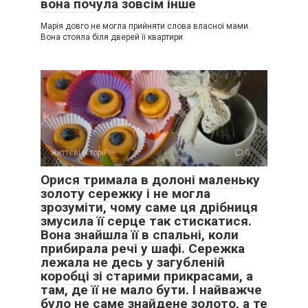
вона почула зовсім інше
Марія довго не могла прийняти слова власної мами.
Вона стояла біля дверей її квартири
життєві історії
0
Орися тримала в долоні маленьку
золоту сережку і не могла
зрозуміти, чому саме ця дрібниця
змусила її серце так стискатися.
Вона знайшла її в спальні, коли
прибирала речі у шафі. Сережка
лежала не десь у загубленій
коробці зі старими прикрасами, а
там, де її не мало бути. І найважче
було не саме знайдене золото, а те