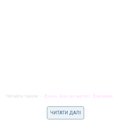
Читайте також:
– Доню, йди до матусі. Дівчинка
стояла і розгублено дивилася то на бабусю, то на
матір, яку раніше вона ніколи не бачила
ЧИТАТИ ДАЛІ
Так Світлана жила у брата, ніякої близькості, як він
говорив, чисто друзі. Він утримував її, вона платила йому