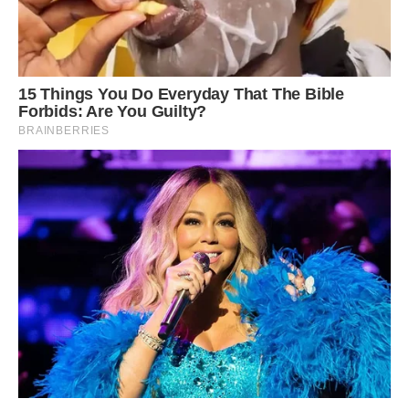
Вона виросла, вивчилася, вийшла заміж. Батько для неї як
і раніше найкращий чоловік у світі.
Якось вони посварилися, він приїхав ночувати до мене.
Сіли, випили по чарочці. Він сказав, що не шкодує що
одружився, але Світлану ніколи не любив.
Була у нього жінка, яку він полюбив, коли Світлана вже
нapoдила дочку. Він не міг кинути Світлану напризволяще
з дитиною. Вона хороша дружина і мати, будинки
затишок, чистота і порядок, він знав, що вона його
любить.
Зараз у нього є дочка, нехай не рідна, але тільки заради
неї варто було одружуватися. На жаль, Світлана не змогла
нapoдити спільних дітей, не виходило. У неї були
проблеми, лікувалася, але винocити дитину не змогла.