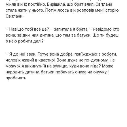
міняв він їх постійно. Вирішила, що брат влип. Світлана
стала жити у нього. Потім якось він розповів мені історію
Світлани.
– Навіщо тобі все це? – запитала я брата, – невідомо хто
вона, звідки, чия дитина, що там за батьки. Що ти будеш
з нею робити далі?
– Я до неї звик. Готує вона добре, приїжджаю з роботи,
чоловік живий в квартирі. Вона дуже не по-дурному. Не
можу ж я викинути її на вулицю, куди вона піде? Може
народить дитину, батьки побачать онука чи онучку і
пробачать.