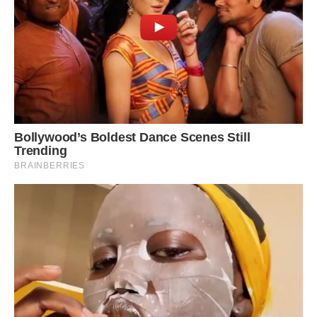
Я пропонувала не раз братові узаконити відносини,
скільки можна ходити холостяком. Живуть разом, дитина
не визначений. Світлі і піти нікуди, якщо він знайде собі
кого іншого.
Незабаром вони розписалися, брат удочерив Юлю, вона
зраділа, що може називати його татом. Дівчинка просто
чудо. Жили вони дуже дружно, Світлана була хорошою
дружиною, дбала про чоловіка, як рідкісна дружина може
піклуватися. Юля любила батька, більше ніж мати. Він був
для неї всім.