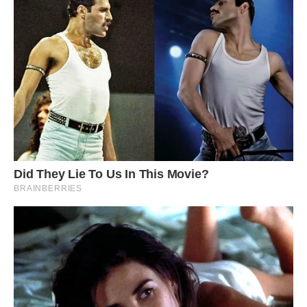
-Толя, рідний, прости, я була не права. Прости дурну свою
дружину. Брат обійняв її:
– Все в порядку, Світланко, поїхали додому.