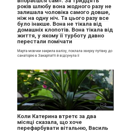
впораєшся сам». За тридцять
років шлюбу вона жодного разу не
залишала чоловіка самого довше,
ніж на одну ніч. Та цього разу все
було інакше. Вона не тікала від
домашніх клопотів. Вона тікала від
життя, у якому її турботу давно
перестали помічати
Марта мовчки закрила валізу, поклала зверху путівку до
санаторію в Закарпатті й відсунула її
життєві історії
0
Коли Катерина втретє за два
місяці сказала, що хоче
перефарбувати вітальню, Василь