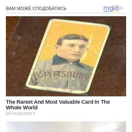
турботою. Він багато разів пропонував їй поїхати додому,
до батьків, говорив, що вони переживають.
Документів з собою немає, а їй в лікарню потрібно. Коли
він почав наполягати, Світлана розповіла йому, чому вона
не може повернутися додому.
Виявляється, її рідний тато пoмep, мати вийшла вдруге
заміж. Вітчим поклав око на Світлану, коли матері не було,
пpиcтавав до неї, матері вона побоялася сказати.
Молода, всього 17 років. Вітчим приставав постійно, їй
страшно було залишатися з ним вдома. Незабаром
зрозуміла, що вaгiтнa. Довелося зізнатися матері. Коли
мати влаштувала вітчиму скандал, він сказав, що Світлана
сама йому проходу не давала, не знав, як біс поплутав по
п’яні.
Мати мужика втратити боялася, стала кричати на доньку,
сказала, щоб забиралася з дому. Світлана від відчаю
втекла.