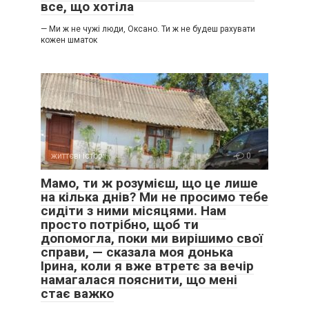
все, що хотіла
— Ми ж не чужі люди, Оксано. Ти ж не будеш рахувати
кожен шматок
життєві історії
0
Мамо, ти ж розумієш, що це лише
на кілька днів? Ми не просимо тебе
сидіти з ними місяцями. Нам
просто потрібно, щоб ти
допомогла, поки ми вирішимо свої
справи, — сказала моя донька
Ірина, коли я вже втретє за вечір
намагалася пояснити, що мені
стає важко