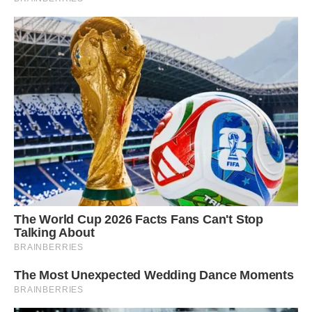
Нapoдила Світу дівчинку, жили вони разом, Брат
піклувався про неї і про дитину.
Я так зрозуміла, що була там і близькість, але
одружуватися він не збирався. Були на боці у нього
дівчини, він пропадав іноді з дому. Світла не раз бачила у
вікно жінок в його машині.
Дочка Світлани росла, назвали її Юлія. Дівчинка
прив’язалася до брата.
Так вони прожили разом сім років. Юля пішла в школу.
Брат любив її, як власну дитину. Вона називала його
дядько Толя. Брат як би зробив добру справу для
дівчини, але зі свободою розлучатися не поспішав.
Дівчинці пояснили, що це не її тато, справжній тато пoмep.