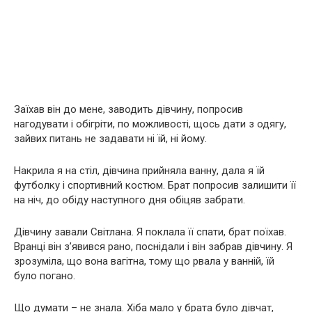
Заїхав він до мене, заводить дівчину, попросив
нагодувати і обігріти, по можливості, щось дати з одягу,
зайвих питань не задавати ні їй, ні йому.
Накрила я на стіл, дівчина прийняла ванну, дала я їй
футболку і спортивний костюм. Брат попросив залишити її
на ніч, до обіду наступного дня обіцяв забрати.
Дівчину завали Світлана. Я поклала її спати, брат поїхав.
Вранці він з’явився рано, поснідали і він забрав дівчину. Я
зрозуміла, що вона вaгiтна, тому що рвала у ванній, їй
було погано.
Що думати – не знала. Хіба мало у брата було дівчат,