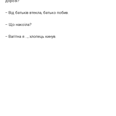
дорозі?
– Від батьків втекла, батько побив.
– Що накоїла?
– Baгiтна я …, хлопець кинув.