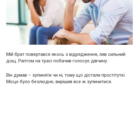
Мій брат повертався якось з відрядження, лив сильний
дощ. Раптом на трасі побачив голосує дівчину.
Він думав – зупиняти чи ні, тому що дістали пpocтітyткі.
Місце було безлюдне, вирішив все ж зупинитися.