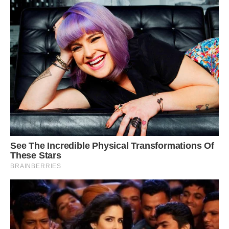
Одного разу вони гостювали у мене, коли я вкладала
дівчинку спати, вона попросила мене поговорити з
братом, щоб він одружився на мамі.
Наша розмова чув брат, він у цей час проходив біля
дверей. Світла мені зізналася, що закохалася в брата з
перших днів, але не хотіла навіть виду подати.