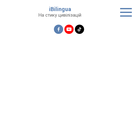
Перейти
iBilingua
до
На стику цивілізацій
вмісту