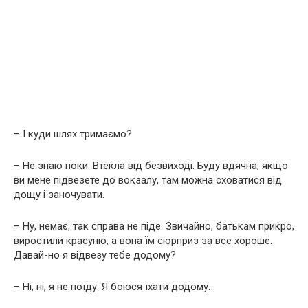
– І куди шлях тримаємо?
– Не знаю поки. Втекла від безвиході. Буду вдячна, якщо
ви мене підвезете до вокзалу, там можна сховатися від
дощу і заночувати.
– Ну, немає, так справа не піде. Звичайно, батькам прикро,
виростили красуню, а вона їм сюрприз за все хороше.
Давай-но я відвезу тебе додому?
– Ні, ні, я не поїду. Я боюся їхати додому.