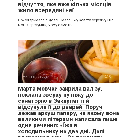
відчуття, яке вже кілька місяців
жило всередині неї
Орися тримала в долоні маленьку золоту сережку і не
могла зрозуміти, чому саме ця
життєві історії
0
Марта мовчки закрила валізу,
поклала зверху путівку до
санаторію в Закарпатті й
відсунула її до дверей. Поруч
лежав аркуш паперу, на якому вона
великими літерами написала лише
одне речення: «Їжа в
холодильнику на два дні. Далі