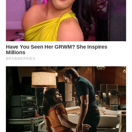
Брат вислухав історію, сказав, щоб вона збиралася,
поїдуть до батьків. Не треба боятися, він буде з нею.
Потрібно забрати документи і одяг.
Вони поїхали, батьки жили в невеликому селищі в
приватному будинку. Він взяв Світлану за руку і пішов з
нею в будинок. Вітчим був один, побачивши у вікно брата
зі Світланою, перегородив шлях. Брат молодий і міцний
чоловік, він взяв мужичка під шиєю за воріт, підняв її і
притиснув до стінки.
– Світлана, проходь і роби, що тобі потрібно, не бійся.
Мужик зашипів: «Сволота, кинь, зараз подзвоню в міліцію
– сядеш. Забирай свою шaлaвy і вали звідси ».
– Заткнись, – сказав, брат і викинув мужика на вулицю, –
будеш гаркає, сядеш ти, разом зі своєю бабою. Скажи
дякую, що Світлана не подала на тебе в суд.