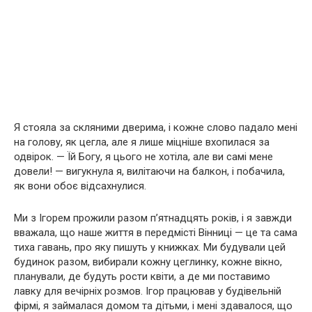
Я стояла за скляними дверима, і кожне слово падало мені
на голову, як цегла, але я лише міцніше вхопилася за
одвірок. — Їй Богу, я цього не хотіла, але ви самі мене
довели! — вигукнула я, вилітаючи на балкон, і побачила,
як вони обоє відсахнулися.
Ми з Ігорем прожили разом п’ятнадцять років, і я завжди
вважала, що наше життя в передмісті Вінниці — це та сама
тиха гавань, про яку пишуть у книжках. Ми будували цей
будинок разом, вибирали кожну цеглинку, кожне вікно,
планували, де будуть рости квіти, а де ми поставимо
лавку для вечірніх розмов. Ігор працював у будівельній
фірмі, я займалася домом та дітьми, і мені здавалося, що