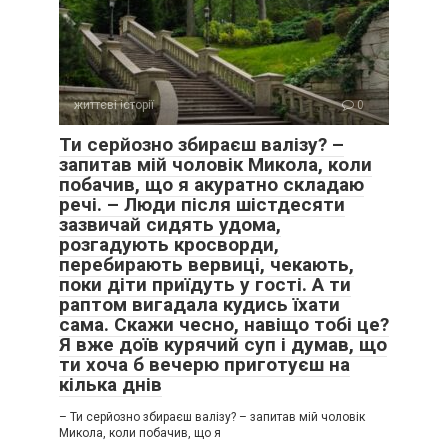
Галина підхопилася, її обличчя перекосилося від злості.
— Ти це спеціально підлаштувала! — закричала вона. — Ти
завжди була змією!
життєві історії
0
— Я була дружиною, яка вірила своєму чоловікові. А ти
була сусідкою, яка хотіла вкрасти чуже. Тепер збирайте
Ти серйозно збираєш валізу? –
речі. Обоє.
запитав мій чоловік Микола, коли
побачив, що я акуратно складаю
речі. – Люди після шістдесяти
зазвичай сидять удома,
розгадують кросворди,
перебирають вервиці, чекають,
поки діти приїдуть у гості. А ти
раптом вигадала кудись їхати
сама. Скажи чесно, навіщо тобі це?
Я вже доїв курячий суп і думав, що
ти хоча б вечерю приготуєш на
кілька днів
– Ти серйозно збираєш валізу? – запитав мій чоловік
Микола, коли побачив, що я