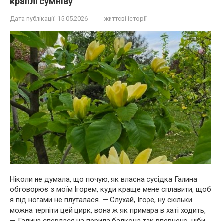
краплі сумніву
Дата публікації:
15.05.2026
життєві історії
Ніколи не думала, що почую, як власна сусідка Галина
обговорює з моїм Ігорем, куди краще мене сплавити, щоб
я під ногами не плуталася. — Слухай, Ігоре, ну скільки
можна терпіти цей цирк, вона ж як примара в хаті ходить,
— Галина сперлася на перила балкона так впевнено, ніби