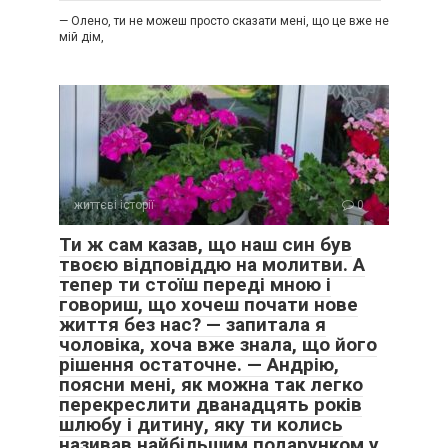
спиною ділять твоє ж майно?
— Олено, ти не можеш просто сказати мені, що це вже не
мій дім,
Усі імена на прохання автора змінені. Фото ілюстративне.
життєві історії
0
Ти ж сам казав, що наш син був
твоєю відповіддю на молитви. А
тепер ти стоїш переді мною і
говориш, що хочеш почати нове
життя без нас? — запитала я
чоловіка, хоча вже знала, що його
рішення остаточне. — Андрію,
поясни мені, як можна так легко
перекреслити дванадцять років
шлюбу і дитину, яку ти колись
називав найбільшим подарунком у