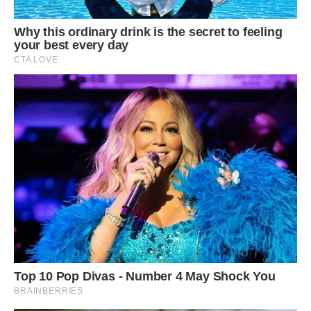
за що треба боротися. Ваш чоловік вважає, що він
господар ситуації, але він забув про одну маленьку
деталь.
Виявилося, що приватизація землі, на якій стояв наш
будинок, була оформлена ще моїм дідом, і я була єдиною
спадкоємицею. Будинок ми справді будували разом, але
земля під ним належала тільки мені за правом спадку. Це
був той козир, про який Ігор у своєму самовпевненому
засліпленні просто забув.
Повернувшись додому, я відчула неймовірне полегшення.
Я не збиралася мститися, я просто хотіла захистити своє.
Я зайшла в хату і побачила, як Ігор з Галиною сидять у
вітальні й п’ють червоненьке. З моїх келихів.
— О, з’явилася, — кинув Ігор. — Ми тут вирішили, що в цій
кімнаті треба переклеїти шпалери. Галі не подобається
цей колір.