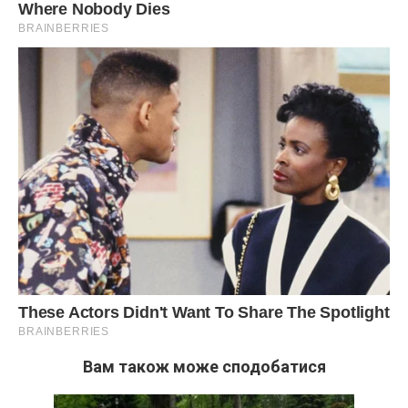
Ігор спочатку зневажливо відсунув папери, але потім
щось у моєму погляді змусило його взяти їх до рук. Він
читав повільно, його обличчя поступово ставало сірим.
Галина витягувала шию, намагаючись зрозуміти, що там
написано.
— Що це за дурня? — нарешті вигукнув він, кидаючи папку
на підлогу. — Це не може бути правдою!
— Це витяг з реєстру, Ігоре. Земля моя. І все, що на ній
стоїть, за законом має дуже цікавий статус. Ти можеш
претендувати на половину вартості будматеріалів, якщо
доведеш свої витрати. Але жити тут ти не будеш. І вона
Вам також може сподобатися
тим паче.