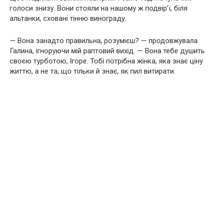
голоси знизу. Вони стояли на нашому ж подвір’ї, біля
альтанки, сховані тінню винограду.
— Вона занадто правильна, розумієш? — продовжувала
Галина, ігноруючи мій раптовий вихід. — Вона тебе душить
своєю турботою, Ігоре. Тобі потрібна жінка, яка знає ціну
життю, а не та, що тільки й знає, як пил витирати.