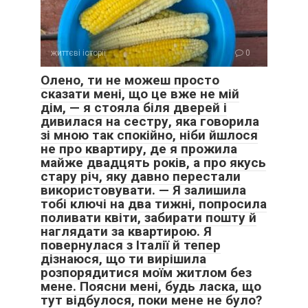
Вечорами я виходжу на той самий балкон. Тепер тут пахне
лише нічною прохолодою і спокоєм. Я дивлюся на зорі й
життєві історії
0
відчуваю, що нарешті належу сама собі. Це дивне
відчуття — починати все спочатку, коли тобі за сорок, але
Олено, ти не можеш просто
в ньому є своя особлива краса.
сказати мені, що це вже не мій
дім, — я стояла біля дверей і
Я більше не боюся тиші. Вона стала моєю подругою. Я
дивилася на сестру, яка говорила
читаю книги, які давно відкладала, печу пироги лише тоді,
зі мною так спокійно, ніби йшлося
коли мені хочеться, і саджу квіти там, де подобається
не про квартиру, де я прожила
мені, а не за чиїмись порадами.
майже двадцять років, а про якусь
стару річ, яку давно перестали
використовувати. — Я залишила
Життя — дивна штука. Воно може забрати у тебе все, що
тобі ключі на два тижні, попросила
ти вважала важливим, але натомість дати щось набагато
поливати квіти, забирати пошту й
цінніше — свободу бути собою.
наглядати за квартирою. Я
повернулася з Італії й тепер
А як би ви вчинили на моєму місці? Чи варто було
дізнаюся, що ти вирішила
намагатися зберегти сім’ю заради років, прожитих разом,
розпорядитися моїм житлом без
чи краще обрубати все відразу, як тільки відчули зраду?
мене. Поясни мені, будь ласка, що
Чи можна взагалі пробачити таку підлість, коли за твоєю
тут відбулося, поки мене не було?