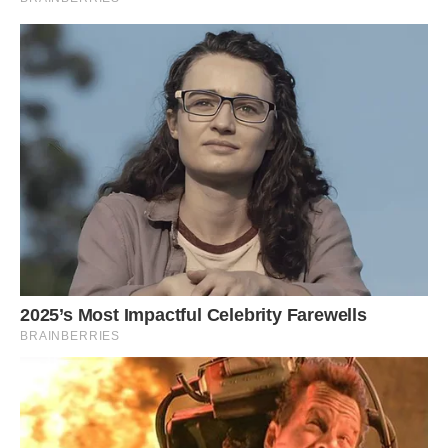
Сусіди почали шушукатися. У нашому невеликому містечку
новини розлітаються швидше, ніж вітер. Я бачила ці
співчутливі погляди в магазині, чула за спиною шепіт.
Дехто навіть намагався мені щось радити, але я лише
кивала і проходила повз. Мені не потрібне було їхнє
жаління. Мені потрібна була справедливість.
Одного разу я зустріла Галину біля хвіртки. Вона стояла в
новому капелюшку, вся така з себе успішна жінка.