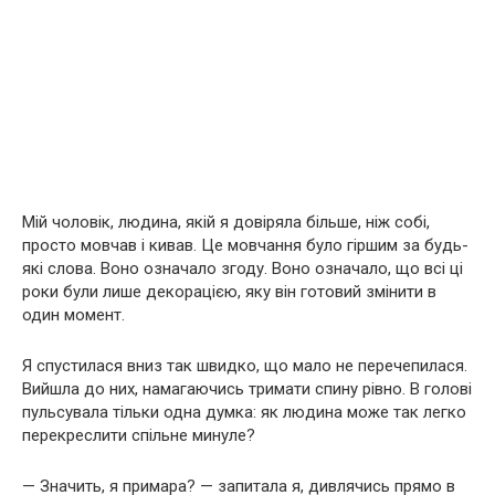
Мій чоловік, людина, якій я довіряла більше, ніж собі,
просто мовчав і кивав. Це мовчання було гіршим за будь-
які слова. Воно означало згоду. Воно означало, що всі ці
роки були лише декорацією, яку він готовий змінити в
один момент.
Я спустилася вниз так швидко, що мало не перечепилася.
Вийшла до них, намагаючись тримати спину рівно. В голові
пульсувала тільки одна думка: як людина може так легко
перекреслити спільне минуле?
— Значить, я примара? — запитала я, дивлячись прямо в