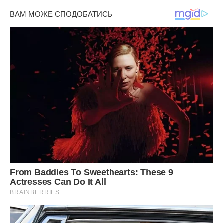
ми на морі, ось діти йдуть до школи. Хто цей чоловік на
фото? Бо той, хто стояв увечері поруч із сусідкою, не мав
із ним нічого спільного.
Я згадала, як ми купували цей будинок. Це була стара
хата, яку ми майже повністю перебудували. Ігор тоді
казав, що це наше родинне гніздо назавжди. Я пам’ятаю,
як власноруч фарбувала стіни в дитячій кімнаті, як ми
разом вибирали плитку для кухні. Кожен куточок тут мав
свою історію.
А тепер Галина хотіла стати господаркою в моєму світі.
Вона вже, мабуть, розпланувала, де викине мої речі, які
штори повісить і як буде приймати гостей у моїй вітальні.
Від цієї думки ставало нудно й огидно водночас.
На ранок Ігор намагався поводитися так, ніби нічого не
сталося. Він снідав, гортав новини в телефоні, навіть
запитав, чи не бачила я його ключів. Я дивилася на нього і
дивувалася, як я могла стільки років не помічати цієї
порожнечі в його очах.