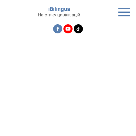
Перейти
iBilingua
до
На стику цивілізацій
вмісту