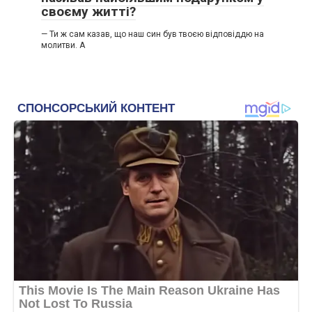
своєму житті?
— Ти ж сам казав, що наш син був твоєю відповіддю на
молитви. А