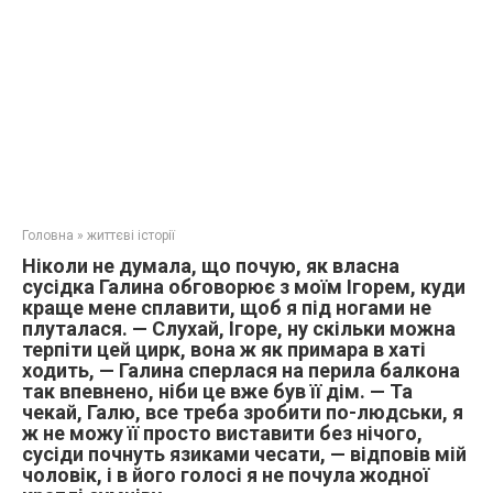
Головна
»
життєві історії
Ніколи не думала, що почую, як власна
сусідка Галина обговорює з моїм Ігорем, куди
краще мене сплавити, щоб я під ногами не
плуталася. — Слухай, Ігоре, ну скільки можна
терпіти цей цирк, вона ж як примара в хаті
ходить, — Галина сперлася на перила балкона
так впевнено, ніби це вже був її дім. — Та
чекай, Галю, все треба зробити по-людськи, я
ж не можу її просто виставити без нічого,
сусіди почнуть язиками чесати, — відповів мій
чоловік, і в його голосі я не почула жодної