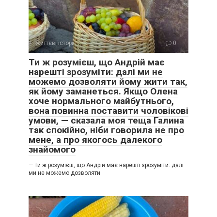
життєві історії
0
Ти ж розумієш, що Андрій має
нарешті зрозуміти: далі ми не
можемо дозволяти йому жити так,
як йому заманеться. Якщо Олена
хоче нормального майбутнього,
вона повинна поставити чоловікові
умови, — сказала моя теща Галина
так спокійно, ніби говорила не про
мене, а про якогось далекого
знайомого
— Ти ж розумієш, що Андрій має нарешті зрозуміти: далі
ми не можемо дозволяти