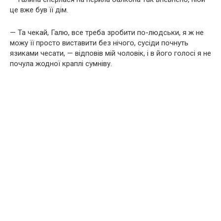
це вже був її дім.
— Та чекай, Галю, все треба зробити по-людськи, я ж не
можу її просто виставити без нічого, сусіди почнуть
язиками чесати, — відповів мій чоловік, і в його голосі я не
почула жодної краплі сумніву.