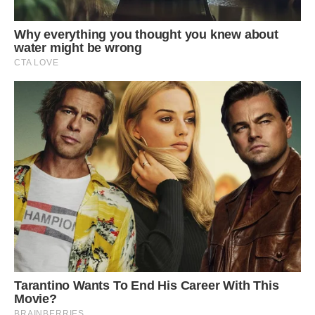
справді давно не працювала, присвятивши себе сім’ї. Але
саме в цей момент я відчула таку силу, якої не знала в
собі раніше. Це була лють, змішана з бажанням вижити.
Наступні дні перетворилися на справжню психологічну
війну. Ігор не йшов. Він демонстративно приводив Галину
на нашу ділянку, вони гучно сміялися під вікнами,
обговорювали, які дерева треба спиляти. Це був такий
вид тортур — вони намагалися викурити мене з власного
життя.