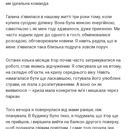
ми ідеальна команда.
Галина з’явилася в нашому житті три роки тому, коли
купила сусідню ділянку. Вона була жінкою енергійною,
самотньою і, як мені тоді здавалося, дуже приязною. Ми
часто ходили одне до одного в гості, обмінювалися
розсадою, обговорювали новини. Я навіть раділа, що в
мене з’явилася така близька подруга зовсім поруч.
Останні кілька місяців Ігор почав часто затримуватися на
роботі, став якимсь відчуженим. Я списувала це на втому,
на складні об’єкти, на кризу середнього віку. Навіть
намагалася бути ще ласкавішою, готувала його улюблені
страви, не лізла з розпитуваннями. А воно он як
виявилося — криза мала конкретне ім’я і мешкала через
паркан.
Того вечора я повернулася від мами раніше, ніж
планувала. В будинку було тихо, я подумала, що Ігор ще
не прийшов, і вирішила вийти на балкон другого поверху,
щоб подихати свіжим повітрям. І саме тоді почула їхні