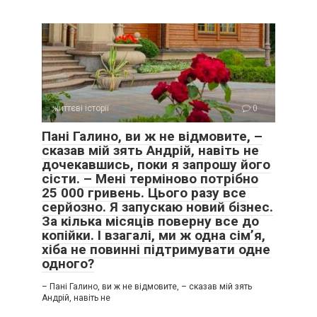
життєві історії
0
Пані Галино, ви ж не відмовите, –
сказав мій зять Андрій, навіть не
Це був найважчий вечір у моєму житті. Були крики,
дочекавшись, поки я запрошу його
погрози, навіть спроби просити пробачення з боку Ігоря,
сісти. – Мені терміново потрібно
коли він зрозумів, що реально може залишитися ні з чим.
25 000 гривень. Цього разу все
Він раптом згадав про дітей, про наші роки, про те, що “біс
серйозно. Я запускаю новий бізнес.
поплутав”. Але я була непохитна.
За кілька місяців поверну все до
копійки. І взагалі, ми ж одна сім’я,
Коли за ними зачинилися ворота, в будинку настала така
хіба не повинні підтримувати одне
тиша, що я чула власне дихання. Я сіла на диван і просто
одного?
дивилася в одну точку. Перемога не принесла радості,
вона принесла пустку. Але це була чиста пустка, на якій
– Пані Галино, ви ж не відмовите, – сказав мій зять
Андрій, навіть не
можна було починати щось нове.