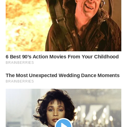
— Оксано, ну навіщо ти мучиш і себе, і його? — запитала
вона солоденьким голосом. — Все одно все вже
вирішено. Ігор хоче бути зі мною. Будь розумною, візьми
якісь гроші й іди з миром.
— Ти справді думаєш, що щастя можна побудувати на
чужому горі? — я дивилася на неї і бачила лише дрібну,
заздрісну жінку. — Ти ж не його любиш, ти любиш те, що
він має. Наш дім, наш статус, нашу налагоджену побітовку.
Вона лише пирхнула і пішла геть. А я зрозуміла, що чекати
більше не можна. Я поїхала до міста, до юриста, якого
мені порадила стара знайома. Це був чоловік років
шістдесяти, з мудрими очима і спокійним голосом.
Коли я розповіла йому свою історію, він довго мовчав,
гортаючи якісь папери.