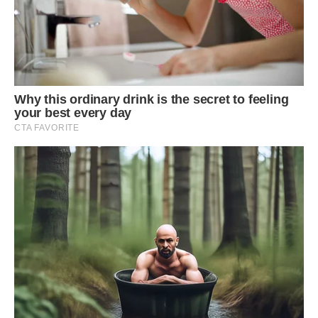
— Що ти таке верзеш? Це мій дім так само, як і твій. Куди
я піду?
— До Галини. Ви ж так добре ладнаєте. От і йди туди, де
тебе так розуміють. А цей дім залишиться мені й дітям.
Він почав сміятися. Це був неприємний, сухий сміх.
— Ти справді думаєш, що зможеш мене вигнати? Оксано,
спустися на землю. Ти без мене нічого не варта. Ти навіть
за комуналку не заплатиш сама.
Ці слова вкололи боляче, бо в них була частина правди. Я