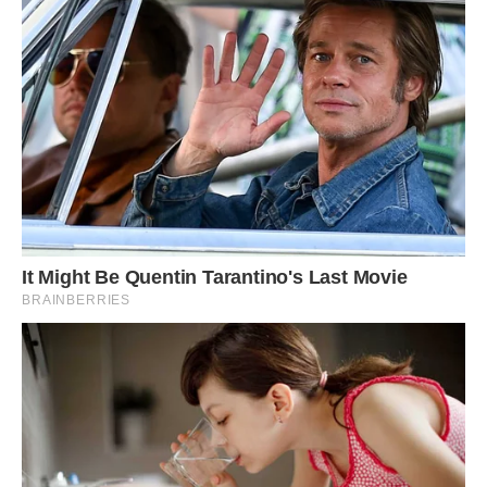
— Тобі треба піти, Ігоре, — сказала я спокійно, ставлячи
перед ним тарілку.
Він завмер. Повільно підняв голову і подивився на мене.