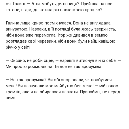
очі Галині. — А ти, мабуть, рятівниця? Прийшла на все
готове, в дім, де кожна річ пахне моєю працею?
Галина лише криво посміхнулася. Вона не виглядала
винуватою. Навпаки, в її погляді була якась зверхність,
ніби вона вже перемогла. Ігор же дивився в землю,
розглядав свої черевики, ніби вони були найцікавішою
річчю у світі.
— Оксано, не роби сцен, — нарешті витиснув він із себе. —
Ми просто розмовляли. Ти все не так зрозуміла.
— Не так зрозуміла? Ви обговорювали, як позбутися
мене! Ви планували моє майбутнє без мене! — мій голос
тремтів, але я не збиралася плакати. Принаймні, не перед
ними.