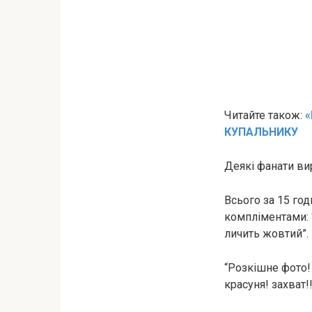
Читайте також:
«
КУПАЛЬНИКУ
Деякі фанати ви
Всього за 15 го
компліментами: “
личить жовтий”.
“Розкішне фото!
красуня! захват!