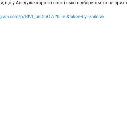
и, що у Ані дуже короткі ноги і ніякі підбори цього не прих
agram.com/p/BlVt_unDmO7/?hl=ru&taken-by=anilorak