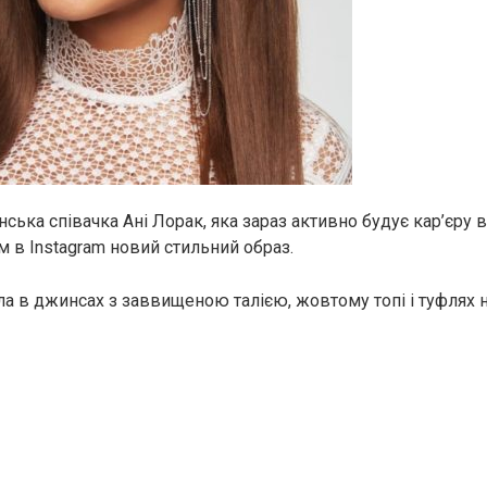
ська співачка Ані Лорак, яка зараз активно будує кар’єру в
м в Instagram новий стильний образ.
ла в джинсах з заввищеною талією, жовтому топі і туфлях н