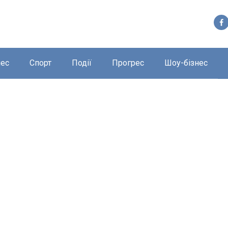
нес
Спорт
Події
Прогрес
Шоу-бізнес