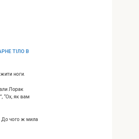
АРНЕ ТIЛO В
жити ноги.
пали Лорак
, “Ох, як вам
 До чого ж мила