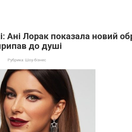
і: Ані Лорак показала новий об
 припав до душі
Рубрика:
Шоу-бізнес