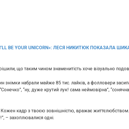
I’LL BE YOUR UNICORN»: ЛЕСЯ НИКИТЮК ПОКАЗАЛА ШИК
рішили, що таким чином знаменитість хоче візуально подов
дин знімки набрали майже 85 тис. лайків, а фолловери заси
Сонечко”, “ну, дуже крутий лук! сама неймовірна”, “сонячна”
 Кожен кадр з твоєю зовнішністю, вражає життєлюбством.
!!”, – захоплювалися одні.