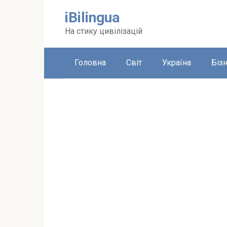
Перейти
iBilingua
до
вмісту
На стику цивілізацій
Головна
Світ
Україна
Біз