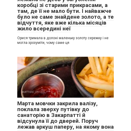
коробці зі старими прикрасами, а
там, де її не мало бути. І найважче
було не саме знайдене золото, а те
відчуття, яке вже кілька місяців
жило всередині неї
Орися тримала в долоні маленьку золоту сережку і не
могла зрозуміти, чому саме ця
життєві історії
0
Марта мовчки закрила валізу,
поклала зверху путівку до
санаторію в Закарпатті й
відсунула її до дверей. Поруч
лежав аркуш паперу, на якому вона