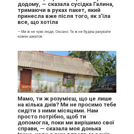
додому, — сказала сусідка Галина,
тримаючи в руках пакет, який
принесла вже після того, як з’їла
все, що хотіла
— Ми ж не чужі люди, Оксано. Ти ж не будеш рахувати
кожен шматок
життєві історії
0
Мамо, ти ж розумієш, що це лише
на кілька днів? Ми не просимо тебе
сидіти з ними місяцями. Нам
просто потрібно, щоб ти
допомогла, поки ми вирішимо свої
справи, — сказала моя донька