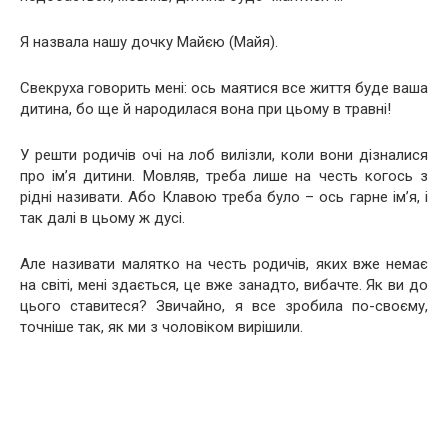
Я назвала нашу дочку Майєю (Майя).
Свекруха говорить мені: ось маятися все життя буде ваша
дитина, бо ще й народилася вона при цьому в травні!
У решти родичів очі на лоб вилізли, коли вони дізналися
про ім’я дитини. Мовляв, треба лише на честь когось з
рідні називати. Або Клавою треба було – ось гарне ім’я, і
так далі в цьому ж дусі.
Але називати малятко на честь родичів, яких вже немає
на світі, мені здається, це вже занадто, вибачте. Як ви до
цього ставитеся? Звичайно, я все зробила по-своєму,
точніше так, як ми з чоловіком вирішили.