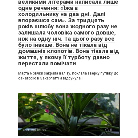
великими літерами написала лише
одне речення: «Їжа в
холодильнику на два дні. Далі
впораєшся сам». За тридцять
років шлюбу вона жодного разу не
залишала чоловіка самого довше,
ніж на одну ніч. Та цього разу все
було інакше. Вона не тікала від
домашніх клопотів. Вона тікала від
життя, у якому її турботу давно
перестали помічати
Марта мовчки закрила валізу, поклала зверху путівку до
санаторію в Закарпатті й відсунула її
життєві історії
0