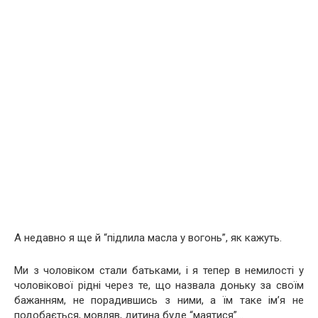
А недавно я ще й “підлила масла у вогонь”, як кажуть.
Ми з чоловіком стали батьками, і я тепер в немилості у
чоловікової рідні через те, що назвала доньку за своїм
бажанням, не порадившись з ними, а їм таке ім’я не
подобається, мовляв, дитина буде “маятися”…