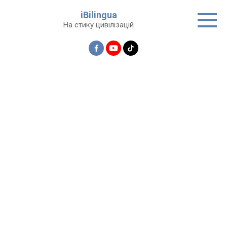
Перейти
iBilingua
до
На стику цивілізацій
вмісту