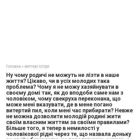
Головна
»
життєві історії
Ну чому родичі не можуть не лізти в наше
життя? Цікаво, чи в усіх молодих така
проблема? Чому я не можу хазяйнувати в
своєму домі так, як до вподоби саме нам з
чоловіком, чому свекруха переконана, що
може мені вказувати, де в мене погано
витертий пил, коли мені час прибирати? Невже
не можна дозволити молодій родині жити
своїм власним життям за своїми правилами?
Більше того, я тепер в немилості у
чоловікової рідні через те, що назвала доньку