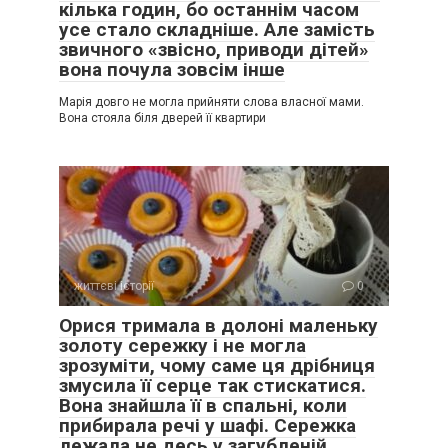
кілька годин, бо останнім часом
усе стало складніше. Але замість
звичного «звісно, приводи дітей»
вона почула зовсім інше
Марія довго не могла прийняти слова власної мами.
Вона стояла біля дверей її квартири
життєві історії
0
Орися тримала в долоні маленьку
золоту сережку і не могла
зрозуміти, чому саме ця дрібниця
змусила її серце так стискатися.
Вона знайшла її в спальні, коли
прибирала речі у шафі. Сережка
лежала не десь у загубленій