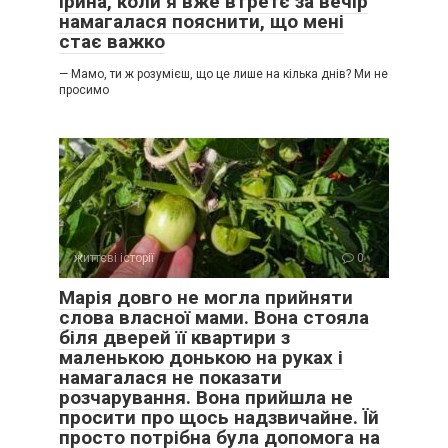
Ірина, коли я вже втретє за вечір
намагалася пояснити, що мені
стає важко
— Мамо, ти ж розумієш, що це лише на кілька днів? Ми не
просимо
життєві історії
0
Марія довго не могла прийняти
слова власної мами. Вона стояла
біля дверей її квартири з
маленькою донькою на руках і
намагалася не показати
розчарування. Вона прийшла не
просити про щось надзвичайне. Їй
просто потрібна була допомога на