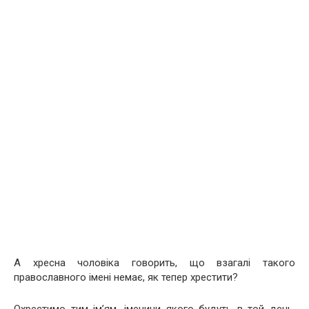
А хресна чоловіка говорить, що взагалі такого
православного імені немає, як тепер хрестити?
Охрестимо тим ім’ям, іменини якого будуть в той день.