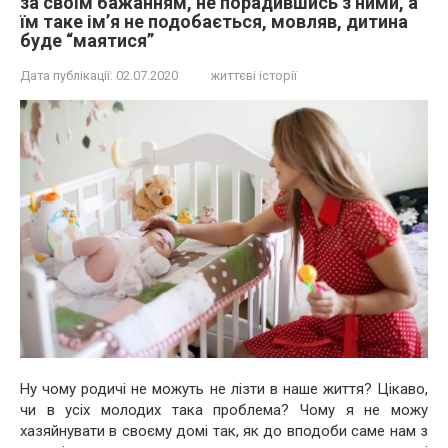
за своїм бажанням, не порадившись з ними, а
їм таке ім’я не подобається, мовляв, дитина
буде “маятися”
Дата публікації:
02.07.2020
життєві історії
Ну чому родичі не можуть не лізти в наше життя? Цікаво,
чи в усіх молодих така проблема? Чому я не можу
хазяйнувати в своєму домі так, як до вподоби саме нам з