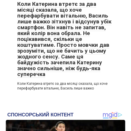
Коли Катерина втретє за два
місяці сказала, що хоче
перефарбувати вітальню, Василь
лише важко зітхнув і відсунув убік
смартфон. Він навіть не запитав,
який колір вона обрала. Не
поцікавився, скільки це
коштуватиме. Просто мовчки дав
зрозуміти, що не бачить у цьому
жодного сенсу. Саме ця
байдужість зачепила Катерину
значно сильніше, ніж будь-яка
суперечка
Коли Катерина втретє за два місяці сказала, що хоче
перефарбувати вітальню, Василь лише важко