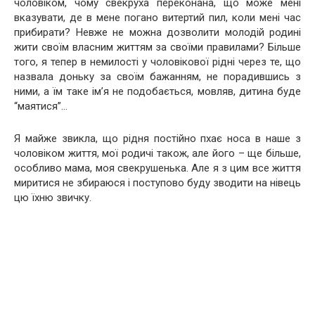
чоловіком, чому свекруха переконана, що може мені
вказувати, де в мене погано витертий пил, коли мені час
прибирати? Невже не можна дозволити молодій родині
жити своїм власним життям за своїми правилами? Більше
того, я тепер в немилості у чоловікової рідні через те, що
назвала доньку за своїм бажанням, не порадившись з
ними, а їм таке ім’я не подобається, мовляв, дитина буде
“маятися”…
Я майже звикла, що рідня постійно пхає носа в наше з
чоловіком життя, мої родичі також, але його – ще більше,
особливо мама, моя свекрушенька. Але я з цим все життя
миритися не збираюся і поступово буду зводити на нівець
цю їхню звичку.