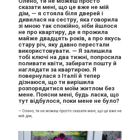
Олено, ти не можеш просто
сказати мені, що це вже не мій
дім, — я стояла біля дверей і
дивилася на сестру, яка говорила
зі мною так спокійно, ніби йшлося
не про квартиру, де я прожила
майже двадцять років, а про якусь
стару річ, яку давно перестали
використовувати. — Я залишила
тобі ключі на два тижні, попросила
поливати квіти, забирати пошту й
наглядати за квартирою. Я
повернулася з Італії й тепер
дізнаюся, що ти вирішила
розпорядитися моїм житлом без
мене. Поясни мені, будь ласка, що
тут відбулося, поки мене не було?
— Олено, ти не можеш просто сказати мені, що це вже не
мій дім,