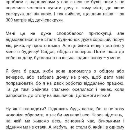
проблем з відносинами у нас з нею не було, поки я не
впросила чоловіка купити дачу в тому місті, де живе
свекруха, де він виріс. І так вийшло, що дача наша – за
300 метрів від дачі свекрухи.
Мені це не дуже сподобалося припокупці, але
відмовлятися я не стала: будиночок дуже хороший, поруч
ліс, річка, ну просто казка. Але ця жінка тепер постійно у
мене в будинку! Снідає, обідає і вечеряє. Потім тікає до
себе на дачу, буквально на кілька годин і знову – у мене.
Я була б рада, якби вона допомогла з обідом або
вечерею, або забрала дочку на річку, щоб дати мені
попрацювати, бо я на двох роботах віддалено працюю.
Та де там! Зайняла спальню, оселилася і чекає, коли
запросять до столу на шашличок. Допомоги ніякої!
Ну як її відвадити? Підкажіть будь ласка, бо ж не хочу
чоловіка образити, а так би вигнала і все. Через відстань,
на якій ми живемо весь основний час, близькими і
рідними ми не стали. А. мабуть, не стали б, якби і в одному