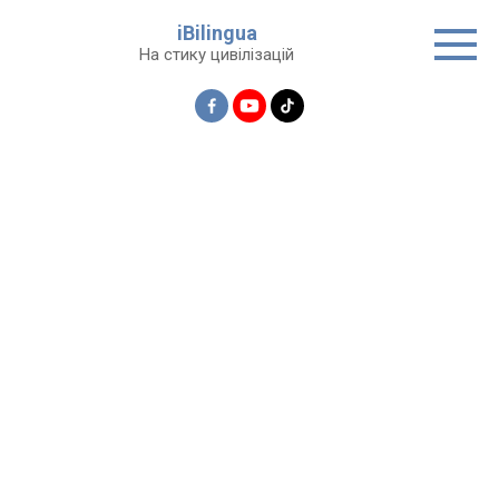
Перейти
iBilingua
до
На стику цивілізацій
вмісту