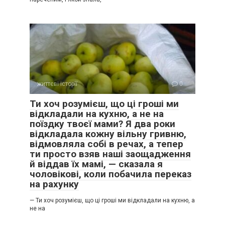
життєві історії
0
Ти хоч розумієш, що ці гроші ми
відкладали на кухню, а не на
поїздку твоєї мами? Я два роки
відкладала кожну вільну гривню,
відмовляла собі в речах, а тепер
ти просто взяв наші заощадження
й віддав їх мамі, — сказала я
чоловікові, коли побачила переказ
на рахунку
— Ти хоч розумієш, що ці гроші ми відкладали на кухню, а
не на