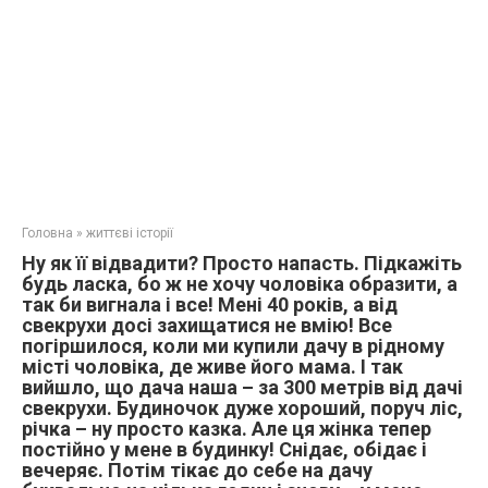
Головна
»
життєві історії
Ну як її відвадити? Просто напасть. Підкажіть
будь ласка, бо ж не хочу чоловіка образити, а
так би вигнала і все! Мені 40 років, а від
свекрухи досі захищатися не вмію! Все
погіршилося, коли ми купили дачу в рідному
місті чоловіка, де живе його мама. І так
вийшло, що дача наша – за 300 метрів від дачі
свекрухи. Будиночок дуже хороший, поруч ліс,
річка – ну просто казка. Але ця жінка тепер
постійно у мене в будинку! Снідає, обідає і
вечеряє. Потім тікає до себе на дачу