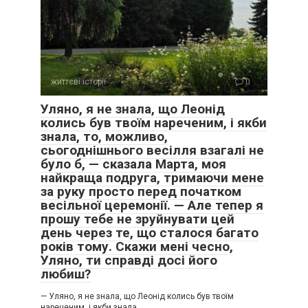
життєві історії
0
Уляно, я не знала, що Леонід
колись був твоїм нареченим, і якби
знала, то, можливо,
сьогоднішнього весілля взагалі не
було б, — сказала Марта, моя
найкраща подруга, тримаючи мене
за руку просто перед початком
весільної церемонії. — Але тепер я
прошу тебе не зруйнувати цей
день через те, що сталося багато
років тому. Скажи мені чесно,
Уляно, ти справді досі його
любиш?
— Уляно, я не знала, що Леонід колись був твоїм
нареченим, і якби знала,