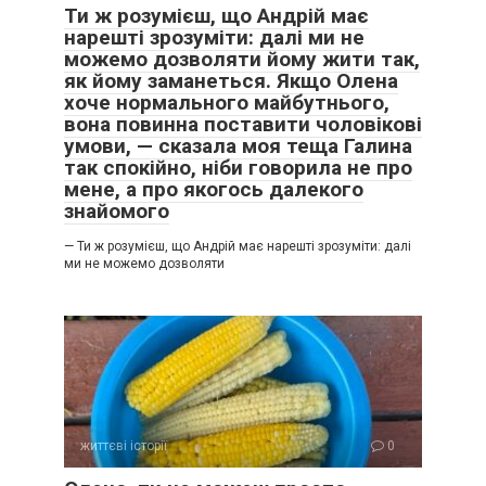
Ти ж розумієш, що Андрій має
нарешті зрозуміти: далі ми не
можемо дозволяти йому жити так,
як йому заманеться. Якщо Олена
хоче нормального майбутнього,
вона повинна поставити чоловікові
умови, — сказала моя теща Галина
так спокійно, ніби говорила не про
мене, а про якогось далекого
знайомого
— Ти ж розумієш, що Андрій має нарешті зрозуміти: далі
ми не можемо дозволяти
життєві історії
0