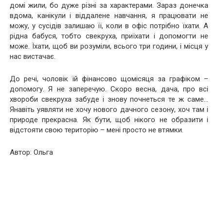
домі жили, бо дуже різні за характерами. Зараз донечка
вдома, канікули і віддалене навчання, я працювати не
можу, у сусідів залишаю її, коли в офіс потрібно їхати. А
рідна бабуся, тобто свекруха, приїхати і допомогти не
може. Їхати, щоб ви розуміли, всього три години, і місця у
нас вистачає.
До речі, чоловік їй фінансово щомісяця за графіком –
допомогу. Я не заперечую. Скоро весна, дача, про всі
хвороби свекруха забуде і знову почнеться те ж саме…
Янавіть уявляти не хочу нового дачного сезону, хоч там і
природе прекрасна. Як бути, щоб нікого не образити і
відстояти свою територію – мені просто не втямки.
Автор: Ольга