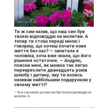
життєві історії
0
Ти ж сам казав, що наш син був
твоєю відповіддю на молитви. А
тепер ти стоїш переді мною і
говориш, що хочеш почати нове
життя без нас? — запитала я
чоловіка, хоча вже знала, що його
рішення остаточне. — Андрію,
поясни мені, як можна так легко
перекреслити дванадцять років
шлюбу і дитину, яку ти колись
називав найбільшим подарунком у
своєму житті?
— Ти ж сам казав, що наш син був твоєю відповіддю на
молитви. А