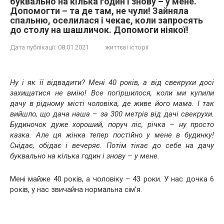
буквально на кілька годин і знову – у мене.
Допомогти – та де там, не чули! Зайняла
спальню, оселилася і чекає, коли запросять
до столу на шашличок. Допомоги ніякої!
Дата публікації:
08.01.2021
життєві історії
Ну і як її відвадити? Мені 40 років, а від свекрухи досі
захищатися не вмію! Все погіршилося, коли ми купили
дачу в рідному місті чоловіка, де живе його мама. І так
вийшло, що дача наша – за 300 метрів від дачі свекрухи.
Будиночок дуже хороший, поруч ліс, річка – ну просто
казка. Але ця жінка тепер постійно у мене в будинку!
Снідає, обідає і вечеряє. Потім тікає до себе на дачу
буквально на кілька годин і знову – у мене.
Мені майже 40 років, а чоловіку – 43 роки. У нас дочка 6
років, у нас звичайна нормальна сім’я.