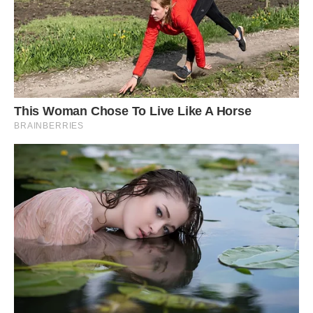
не предмет торгу. Це має бути спільне дихання, а не
задоволення чийогось егоїзму в останній момент.
Тепер я вчуся заново посміхатися своєму відображенню.
Моє життя змінилося, і хоча в ньому зараз багато
невідомості, у ньому більше немає того гнітючого
відчуття меншовартості. Я сама собі господиня, і якщо
колись у моєму житті з’явиться дитина, це буде від
великої любові, а не від потреби заповнити розклад у
щоденнику успішного чоловіка.
А як би ви вчинили на моєму місці? Чи варто прощати
роки байдужості заради того, щоб нарешті отримати
бажане, але вже «холодним»? Чи краще піти в нікуди, але
зберегти свою гідність?