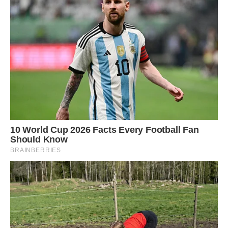
бачив сни про ідеальне батьківство. А я йшла вулицею,
вдихала вологе повітря і вперше за десять років
відчувала, що я вільна. Нехай він шукає собі іншу, молоду і
слухняну, яка народить йому «спадкоємця» за графіком. А
я хочу просто жити.
Часто ми тримаємося за людей лише через страх
невідомості або через те, що «вклали» в ці стосунки
забагато часу. Але час — це ресурс, який не повертається.
І якщо ви відчуваєте, що ваша чаша терпіння не просто
повна, а вже тріснула, то чи варто намагатися її склеїти?
Десять років очікування навчили мене однієї речі: ніколи
не дозволяй нікому вирішувати, коли тобі бути щасливою.
Життя не чекає, воно йде тут і зараз. І якщо хтось
постійно відкладає ваше щастя на потім, то, можливо, цій
людині просто немає місця у вашому «тепер».
Я знаю, що багато хто мене засудить. Мовляв, як можна
розлучатися, коли чоловік нарешті погодився? Але в
тому-то й річ, що дитина — це не «згода», це не поступка і