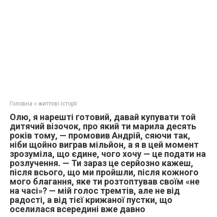
Головна
»
життєві історії
Олю, я нарешті готовий, давай купувати той
дитячий візочок, про який ти марила десять
років тому, — промовив Андрій, сяючи так,
ніби щойно виграв мільйон, а я в цей момент
зрозуміла, що єдине, чого хочу — це подати на
розлучення. — Ти зараз це серйозно кажеш,
після всього, що ми пройшли, після кожного
мого благання, яке ти розтоптував своїм «не
на часі»? — мій голос тремтів, але не від
радості, а від тієї крижаної пустки, що
оселилася всередині вже давно