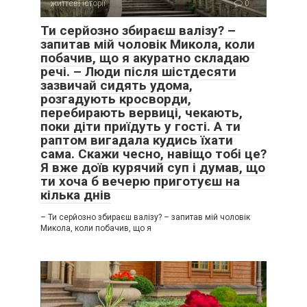
життєві історії
0
Ти серйозно збираєш валізу? –
запитав мій чоловік Микола, коли
побачив, що я акуратно складаю
речі. – Люди після шістдесяти
зазвичай сидять удома,
розгадують кросворди,
перебирають вервиці, чекають,
поки діти приїдуть у гості. А ти
раптом вигадала кудись їхати
сама. Скажи чесно, навіщо тобі це?
Я вже доїв курячий суп і думав, що
ти хоча б вечерю приготуєш на
кілька днів
– Ти серйозно збираєш валізу? – запитав мій чоловік
Микола, коли побачив, що я