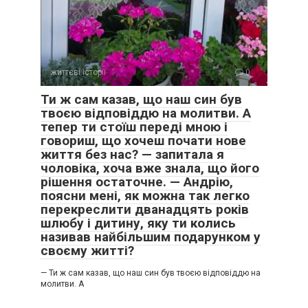
життєві історії
0
Ти ж сам казав, що наш син був
твоєю відповіддю на молитви. А
тепер ти стоїш переді мною і
говориш, що хочеш почати нове
життя без нас? — запитала я
чоловіка, хоча вже знала, що його
рішення остаточне. — Андрію,
поясни мені, як можна так легко
перекреслити дванадцять років
шлюбу і дитину, яку ти колись
називав найбільшим подарунком у
своєму житті?
— Ти ж сам казав, що наш син був твоєю відповіддю на
молитви. А