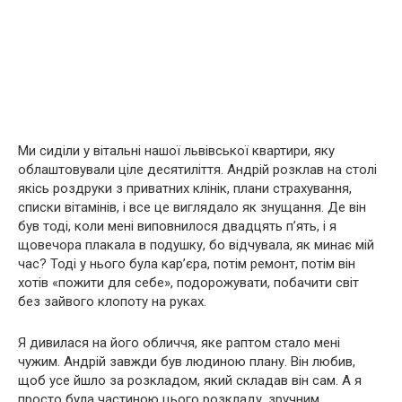
Ми сиділи у вітальні нашої львівської квартири, яку
облаштовували ціле десятиліття. Андрій розклав на столі
якісь роздруки з приватних клінік, плани страхування,
списки вітамінів, і все це виглядало як знущання. Де він
був тоді, коли мені виповнилося двадцять п’ять, і я
щовечора плакала в подушку, бо відчувала, як минає мій
час? Тоді у нього була кар’єра, потім ремонт, потім він
хотів «пожити для себе», подорожувати, побачити світ
без зайвого клопоту на руках.
Я дивилася на його обличчя, яке раптом стало мені
чужим. Андрій завжди був людиною плану. Він любив,
щоб усе йшло за розкладом, який складав він сам. А я
просто була частиною цього розкладу, зручним