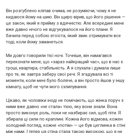
Він розгублено кліпав очима, не розуміючи, чому я не
кидаюся йому на шию. Він щиро вірив, що його рішення —
це закон, який я прийму з вдячністю. Але всередині мене
вже давно нічого не відгукувалося на його плани. Я
бачила перед собою егоїста, який звик отримувати все
тоді, коли йому заманеться.
Ми довго говорили тієї ночі. Точніше, він намагався
переконати мене, що «зараз найкращий час», що в нас є
гроші, квартира, стабільність. А я слухала і думала лише
про те, як завтра заберу свої речі. Я згадувала всі ті
моменти, коли мені було боляче, а він просто йшов у іншу
кімнату, щоб не чути мого схлипування.
Цікаво, як чоловіки іноді не помічають, що жінка поруч з
ними вже давно «не стала» тією, яку вони знали. Вона
просто виконує роль, поки не назбирає сил, щоб піти. Я
збирала ці сили по краплині. Кожна його відмова, кожен
холодний погляд, кожне «потім» — це був цеглинка в стіні
між нами. І тепер ця стіна стала такою високою, що я не