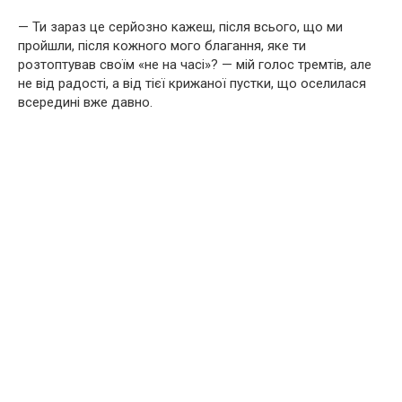
— Ти зараз це серйозно кажеш, після всього, що ми
пройшли, після кожного мого благання, яке ти
розтоптував своїм «не на часі»? — мій голос тремтів, але
не від радості, а від тієї крижаної пустки, що оселилася
всередині вже давно.