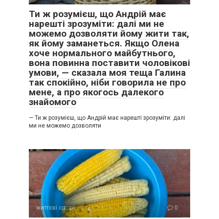
Ти ж розумієш, що Андрій має
нарешті зрозуміти: далі ми не
можемо дозволяти йому жити так,
як йому заманеться. Якщо Олена
хоче нормального майбутнього,
вона повинна поставити чоловікові
умови, — сказала моя теща Галина
так спокійно, ніби говорила не про
мене, а про якогось далекого
знайомого
— Ти ж розумієш, що Андрій має нарешті зрозуміти: далі
ми не можемо дозволяти
життєві історії
0