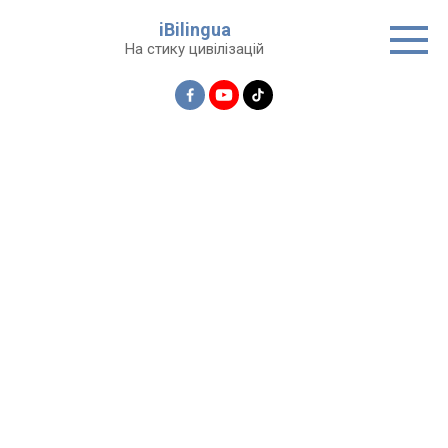
Перейти
iBilingua
до
На стику цивілізацій
вмісту