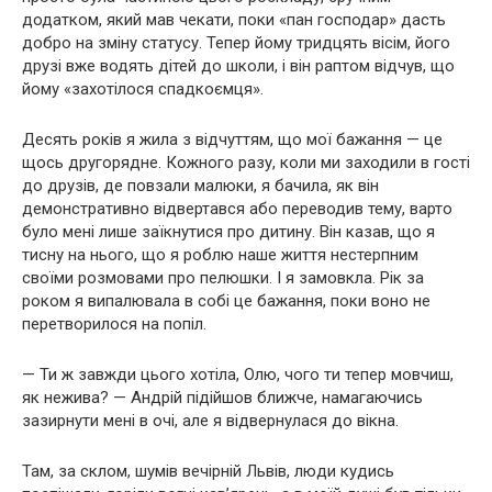
додатком, який мав чекати, поки «пан господар» дасть
добро на зміну статусу. Тепер йому тридцять вісім, його
друзі вже водять дітей до школи, і він раптом відчув, що
йому «захотілося спадкоємця».
Десять років я жила з відчуттям, що мої бажання — це
щось другорядне. Кожного разу, коли ми заходили в гості
до друзів, де повзали малюки, я бачила, як він
демонстративно відвертався або переводив тему, варто
було мені лише заїкнутися про дитину. Він казав, що я
тисну на нього, що я роблю наше життя нестерпним
своїми розмовами про пелюшки. І я замовкла. Рік за
роком я випалювала в собі це бажання, поки воно не
перетворилося на попіл.
— Ти ж завжди цього хотіла, Олю, чого ти тепер мовчиш,
як нежива? — Андрій підійшов ближче, намагаючись
зазирнути мені в очі, але я відвернулася до вікна.
Там, за склом, шумів вечірній Львів, люди кудись