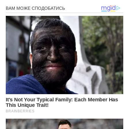
Ранком я поклала ключі на тумбочку. Він ще спав, мабуть,