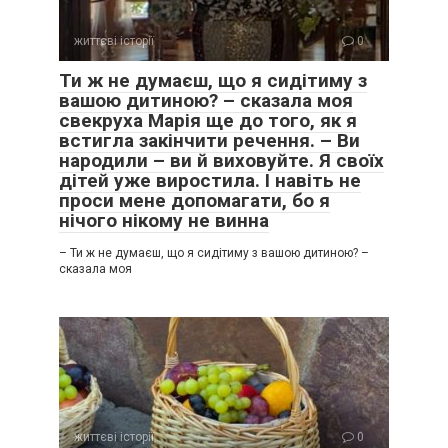
життєві історії
0
Ти ж не думаєш, що я сидітиму з
вашою дитиною? – сказала моя
свекруха Марія ще до того, як я
встигла закінчити речення. – Ви
народили – ви й виховуйте. Я своїх
дітей уже виростила. І навіть не
проси мене допомагати, бо я
нічого нікому не винна
– Ти ж не думаєш, що я сидітиму з вашою дитиною? –
сказала моя
життєві історії
0