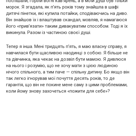
поспішали, горіли вогні кав’ярень, а в моїй душі був тільки
морок. Я згадала, як п’ять років тому знайшла в шафі
дитячі пінетки, які купила потайки, сподіваючись на диво.
Він знайшов їх і влаштував скандал, мовляв, я намагаюся
його «прив’язати» таким дивакуватим способом. Тоді я їх
викинула. Разом із частиною своєї душі.
Тепер я інша. Мені тридцять п’ять, я маю власну справу, я
навчилася бути щасливою наодинці з собою. Я більше не
та дівчинка, яка чекає на дозвіл бути мамою. Я дивлюся
на нього і розумію, що не хочу мати з цією людиною
нічого спільного, а тим паче — спільну дитину. Бо якщо він
так легко ігнорував мої почуття десять років, то де
гарантія, що він не покине мене саму з цими проблемами,
коли йому знову захочеться «пожити для себе»?