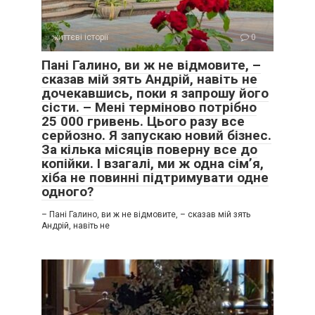
життєві історії
0
Пані Галино, ви ж не відмовите, –
сказав мій зять Андрій, навіть не
дочекавшись, поки я запрошу його
сісти. – Мені терміново потрібно
25 000 гривень. Цього разу все
серйозно. Я запускаю новий бізнес.
За кілька місяців поверну все до
копійки. І взагалі, ми ж одна сім’я,
хіба не повинні підтримувати одне
одного?
– Пані Галино, ви ж не відмовите, – сказав мій зять
Андрій, навіть не