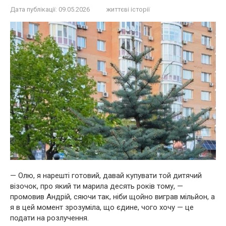
Дата публікації:
09.05.2026
життєві історії
— Олю, я нарешті готовий, давай купувати той дитячий
візочок, про який ти марила десять років тому, —
промовив Андрій, сяючи так, ніби щойно виграв мільйон, а
я в цей момент зрозуміла, що єдине, чого хочу — це
подати на розлучення.