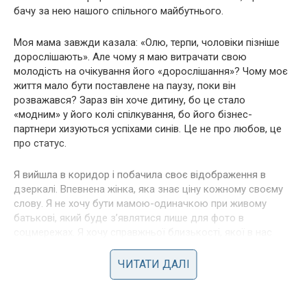
бачу за нею нашого спільного майбутнього.
Моя мама завжди казала: «Олю, терпи, чоловіки пізніше
дорослішають». Але чому я маю витрачати свою
молодість на очікування його «дорослішання»? Чому моє
життя мало бути поставлене на паузу, поки він
розважався? Зараз він хоче дитину, бо це стало
«модним» у його колі спілкування, бо його бізнес-
партнери хизуються успіхами синів. Це не про любов, це
про статус.
Я вийшла в коридор і побачила своє відображення в
дзеркалі. Впевнена жінка, яка знає ціну кожному своєму
слову. Я не хочу бути мамою-одиначкою при живому
батькові, який буде з’являтися лише для фото в
соцмережах. Я хочу справжньої близькості, якої в нас
ніколи не було, бо Андрій любив тільки себе в цьому
шлюбі.
ЧИТАТИ ДАЛІ