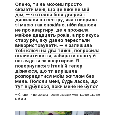
Олено, ти не можеш просто
сказати мені, що це вже не мій
дім, — я стояла біля дверей і
дивилася на сестру, яка говорила
зі мною так спокійно, ніби йшлося
не про квартиру, де я прожила
майже двадцять років, а про якусь
стару річ, яку давно перестали
використовувати. — Я залишила
тобі ключі на два тижні, попросила
поливати квіти, забирати пошту й
наглядати за квартирою. Я
повернулася з Італії й тепер
дізнаюся, що ти вирішила
розпорядитися моїм житлом без
мене. Поясни мені, будь ласка, що
тут відбулося, поки мене не було?
— Олено, ти не можеш просто сказати мені, що це вже не
мій дім,