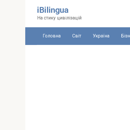
Перейти
iBilingua
до
вмісту
На стику цивілізацій
Головна
Світ
Україна
Біз