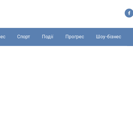
нес
Спорт
Події
Прогрес
Шоу-бізнес