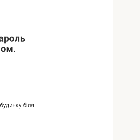
Кароль
вом.
будинку біля