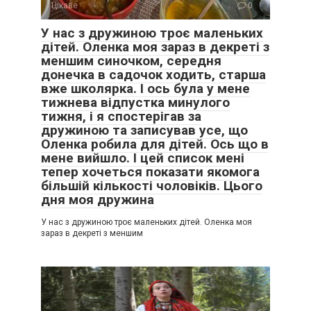
Цікаве
0
У нас з дружиною троє маленьких
дітей. Оленка моя зараз в декреті з
меншим синочком, середня
донечка в садочок ходить, старша
вже школярка. І ось була у мене
тижнева відпустка минулого
тижня, і я спостерігав за
дружиною та записував усе, що
Оленка робила для дітей. Ось що в
мене вийшло. І цей список мені
тепер хочеться показати якомога
більшій кількості чоловіків. Цього
дня моя дружина
У нас з дружиною троє маленьких дітей. Оленка моя
зараз в декреті з меншим