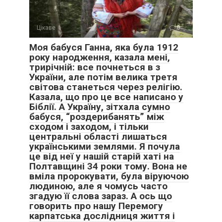
Цікаве
0
Моя бабуся Ганна, яка була 1912
року народження, казала мені,
трирічній: все почнеться в з
України, але потім велика третя
світова станеться через релігію.
Казала, що про це все написано у
Біблії. А Україну, зітхала сумно
бабуся, “роздерибанять” між
сходом і заходом, і тільки
центральні області лишаться
українськими землями. Я почула
це від неї у нашій старій хаті на
Полтавщині 34 роки тому. Вона не
вміла пророкувати, була віруючою
людиною, але я чомусь часто
згадую її слова зараз. А ось що
говорить про нашу Перемогу
карпатська дослідниця життя і