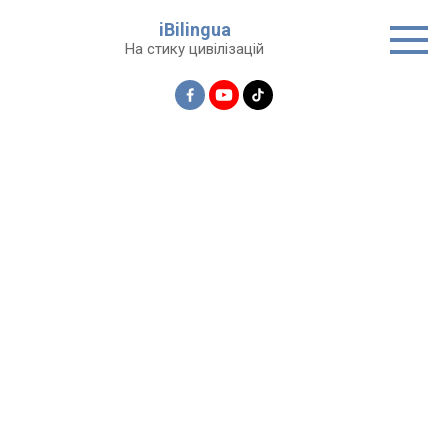
Перейти
iBilingua
до
На стику цивілізацій
вмісту