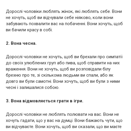
Дорослі чоловіки люблять жінок, які люблять себе. Вони
не хочуть, щоб ви відчували себе ніяково, коли вони
забувають похвалити вас на побаченні. Вони хочуть, щоб
ви бачили красу в собі.
2. Вона чесна.
Дорослі чоловіки не хочуть, щоб ви брехали про симпатії
до своїх улюблених груп або пива, щоб справити на них
враження. Вони не хочуть, щоб ви розповідали білу
брехню про те, зі скількома людьми ви спали, або як
довго ви були самотні. Вони хочуть, щоб ви були з ними
чесні і залишалися собою.
3. Вона відмовляється грати в ігри.
Дорослі чоловіки не люблять полювати на вас. Вони не
хочуть гадати, що у вас на думці. Вони бажають чути, що
ви відчуваєте. Вони хочуть, щоб ви сказали, що ви маєте