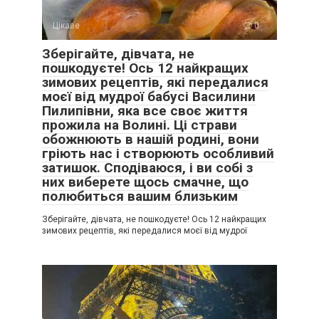
Цікаве
0
Зберігайте, дівчата, не
пошкодуєте! Ось 12 найкращих
зимових рецептів, які передалися
моєї від мудрої бабусі Василини
Пилипівни, яка все своє життя
прожила на Волині. Ці страви
обожнюють в нашій родині, вони
гріють нас і створюють особливий
затишок. Сподіваюся, і ви собі з
них виберете щось смачне, що
полюбиться вашим близьким
Зберігайте, дівчата, не пошкодуєте! Ось 12 найкращих
зимових рецептів, які передалися моєї від мудрої