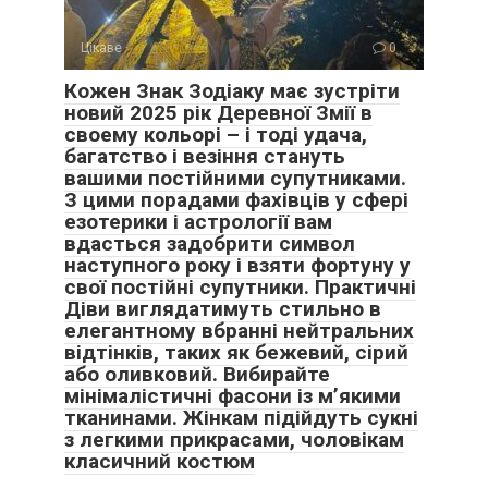
Цікаве
0
Кожен Знак Зодіаку має зустріти
новий 2025 рік Деревної Змії в
своему кольорі – і тоді удача,
багатство і везіння стануть
вашими постійними супутниками.
З цими порадами фахівців у сфері
езотерики і астрології вам
вдасться задобрити символ
наступного року і взяти фортуну у
свої постійні супутники. Практичні
Діви виглядатимуть стильно в
елегантному вбранні нейтральних
відтінків, таких як бежевий, сірий
або оливковий. Вибирайте
мінімалістичні фасони із м’якими
тканинами. Жінкам підійдуть сукні
з легкими прикрасами, чоловікам
класичний костюм