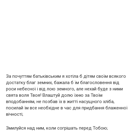
За почуттям батьківським я хотіла б дітям своїм всякого
достатку благ земних, бажала б їм благословення від
роси небесної і від лою земного, але нехай буде з ними
свята воля Твоя! Влаштуй долю їхню за Твоїм
вподобанням, не позбав їх в житті насущного хліба,
посилай їм все необхідне в час для придбання блаженної
вічності;
Змилуйся над ним, коли согрішать перед Тобою;