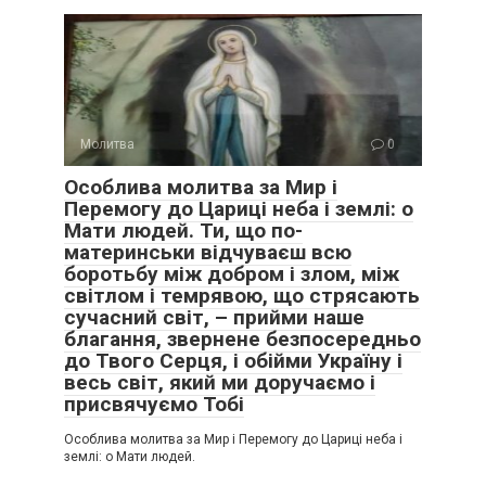
Молитва
0
Особлива молитва за Мир і
Перемогу до Цариці неба і землі: о
Мати людей. Ти, що по-
материнськи відчуваєш всю
боротьбу між добром і злом, між
світлом і темрявою, що стрясають
сучасний світ, – прийми наше
благання, звернене безпосередньо
до Твого Серця, і обійми Україну і
весь світ, який ми доручаємо і
присвячуємо Тобі
Особлива молитва за Мир і Перемогу до Цариці неба і
землі: о Мати людей.