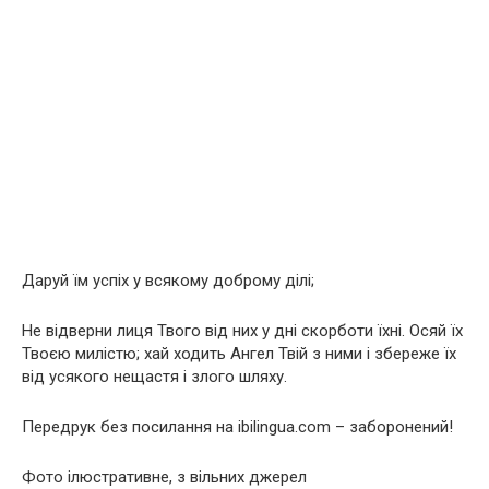
Даруй їм успіх у всякому доброму ділі;
Не відверни лиця Твого від них у дні скорботи їхні. Осяй їх
Твоєю милістю; хай ходить Ангел Твій з ними і збереже їх
від усякого нещастя і злого шляху.
Передрук без посилання на ibilingua.com – заборонений!
Фото ілюстративне, з вільних джерел