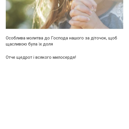
Особлива молитва до Господа нашого за діточок, щоб
щасливою була їх доля
Отче щедрот і всякого милосердя!