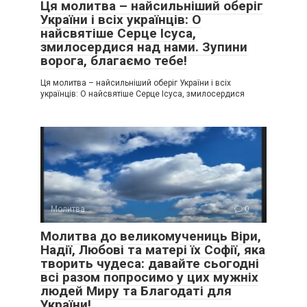
Ця молитва – найсильніший оберіг
України і всіх українців: О
найсвятіше Серце Ісуса,
змилосердися над нами. Зупини
ворога, благаємо тебе!
Ця молитва – найсильніший оберіг України і всіх
українців: О найсвятіше Серце Ісуса, змилосердися
Молитва
0
Молитва до великомучениць Віри,
Надії, Любові та матері їх Софії, яка
творить чудеса: давайте сьогодні
всі разом попросимо у цих мужніх
людей Миру та Благодаті для
України!