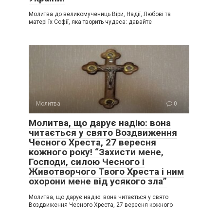
Молитва до великомучениць Віри, Надії, Любові та
матері їх Софії, яка творить чудеса: давайте
Молитва
0
Молитва, що дарує надію: вона
читається у свято Воздвиження
Чесного Хреста, 27 вересня
кожного року! “Захисти мене‚
Господи‚ силою Чесного і
Животворчого Твого Хреста і ним
охорони мене від усякого зла”
Молитва, що дарує надію: вона читається у свято
Воздвиження Чесного Хреста, 27 вересня кожного