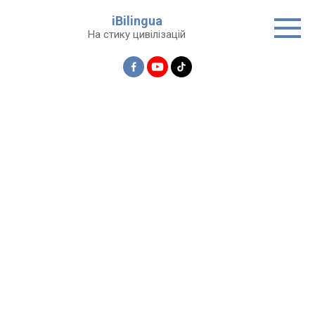
Перейти
iBilingua
до
На стику цивілізацій
вмісту