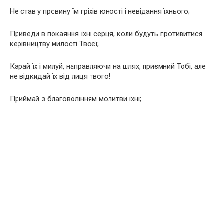
Не став у провину їм гріхів юності і невідання їхнього;
Приведи в покаяння їхні серця, коли будуть противитися
керівництву милості Твоєї;
Карай їх і милуй, направляючи на шлях, приємний Тобі, але
не відкидай їх від лиця твого!
Приймай з благоволінням молитви їхні;