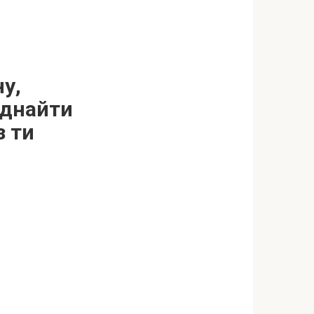
ну,
іднайти
з ти