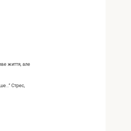
иве життя, але
ьше…” Стрес,