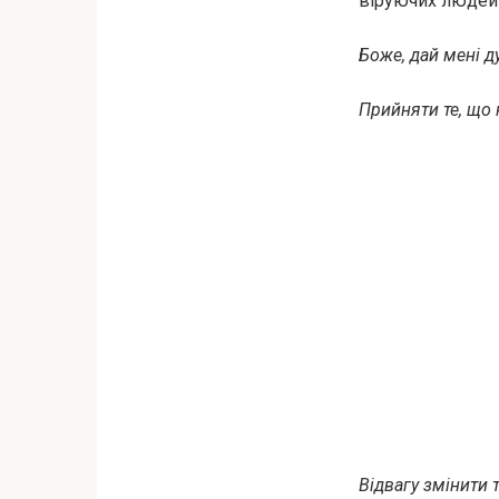
віруючих людей ц
Боже, дай мені 
Прийняти те, що 
Відвагу змінити 