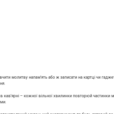
чити молитву напам’ять або ж записати на картці чи гаджеті
ня.
і, в кав’ярні – кожної вільної хвилинки повторюй частинки 
ми.