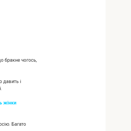
о бракне чогось,
 давить і
.
ь жінки
рсію. Багато