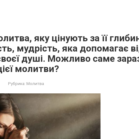
литва, яку цінують за її глиби
ть, мудрість, яка допомагає в
своєї душі. Можливо саме зара
ієї молитви?
Рубрика:
Молитва