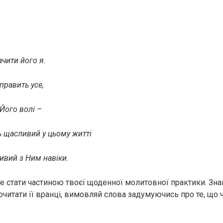
ачити його я.
править усе,
Його волі –
ь щасливий у цьому житті
ивий з Ним навіки.
 стати частиною твоєї щоденної молитовної практики. Зна
очитати її вранці, вимовляй слова задумуючись про те, що 