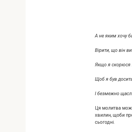
А не яким хочу б
Вірити, що він ви
Якщо я скорюся 
Щоб я був досит
І безмежно щасл
Ця молитва може
хвилин, щоби пр
сьогодні.