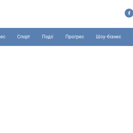
нес
Спорт
Події
Прогрес
Шоу-бізнес