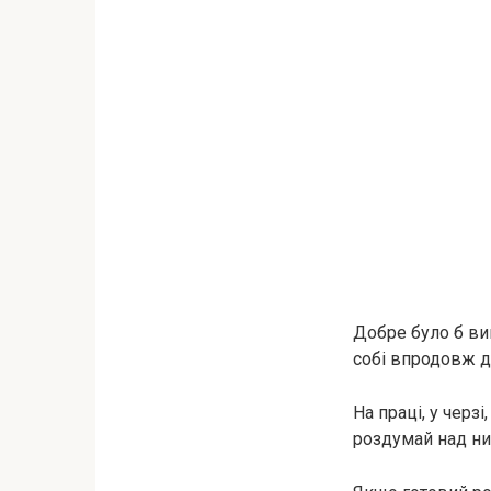
Добре було б вив
собі впродовж д
На праці, у черз
роздумай над ни