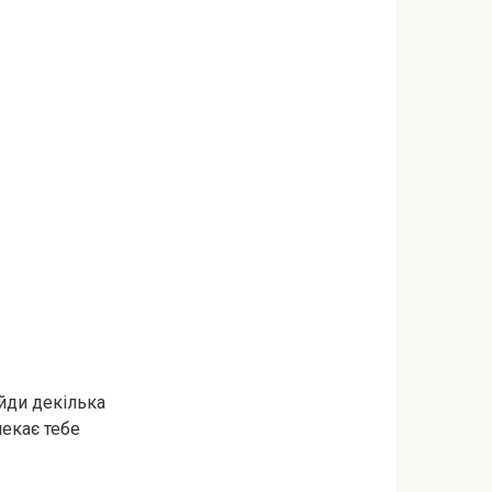
йди декілька
чекає тебе