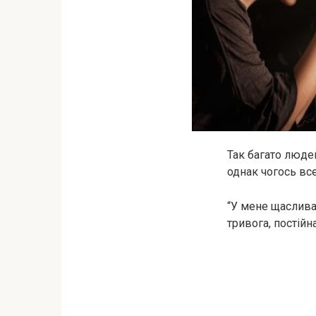
Так багато людей
однак чогось все
“У мене щаслива 
тривога, постійна