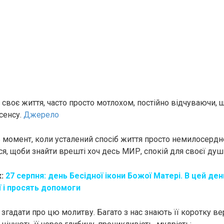
своє життя, часто просто мотлохом, постійно відчуваючи, щ
сенсу.
Джерело
 момент, коли усталений спосіб життя просто немилосердно
я, щоби знайти врешті хоч десь МИР, спокій для своєї душі
:
27 серпня: дeнь Бeciдної ікони Бoжої Матері. В цей ден
ї і пpocять допомоги
о згадати про цю молитву. Багато з нас знають її коротку ве