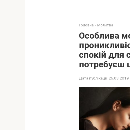
Головна
»
Молитва
Особлива мо
проникливіс
спокій для 
потребуєш ц
Дата публікації:
26.08.2019