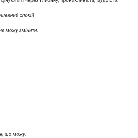
інують її через глибину, проникливість, мудрість:
душевний спокій
не можу змінити,
те, що можу,