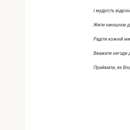
І мудрість відріз
Жити нинішнім д
Радіти кожній ми
Вважати негоди 
Приймати, як Він,