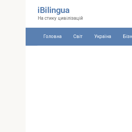
Перейти
iBilingua
до
вмісту
На стику цивілізацій
Головна
Світ
Україна
Біз