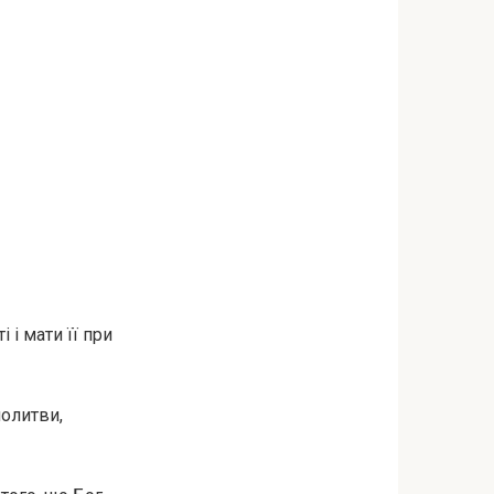
 і мати її при
молитви,