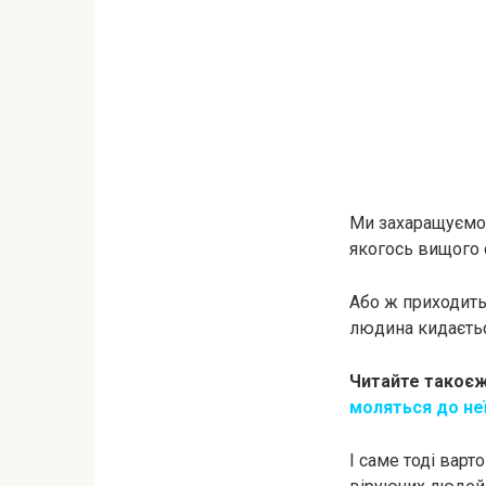
Ми захаращуємо 
якогось вищого 
Або ж приходить
людина кидаєтьс
Читайте такоєж
мoляться до не
І саме тоді варт