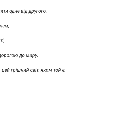
нити одне від другого.
нем,
ті,
дорогою до миру,
 цей грішний світ, яким той є,