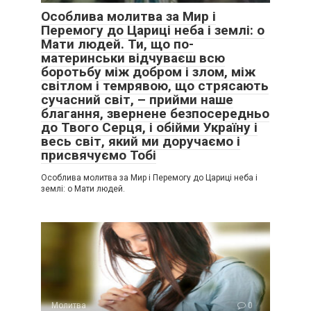
Особлива молитва за Мир і
Перемогу до Цариці неба і землі: о
Мати людей. Ти, що по-
материнськи відчуваєш всю
боротьбу між добром і злом, між
світлом і темрявою, що стрясають
сучасний світ, – прийми наше
благання, звернене безпосередньо
до Твого Серця, і обійми Україну і
весь світ, який ми доручаємо і
присвячуємо Тобі
Особлива молитва за Мир і Перемогу до Цариці неба і
землі: о Мати людей.
Молитва
0