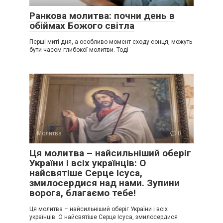
Ранкова молитва: почни день в
обіймах Божого світла
Перші миті дня, а особливо момент сходу сонця, можуть
бути часом глибокої молитви. Тоді
Молитва
0
Ця молитва – найсильніший оберіг
України і всіх українців: О
найсвятіше Серце Ісуса,
змилосердися над нами. Зупини
ворога, благаємо тебе!
Ця молитва – найсильніший оберіг України і всіх
українців: О найсвятіше Серце Ісуса, змилосердися