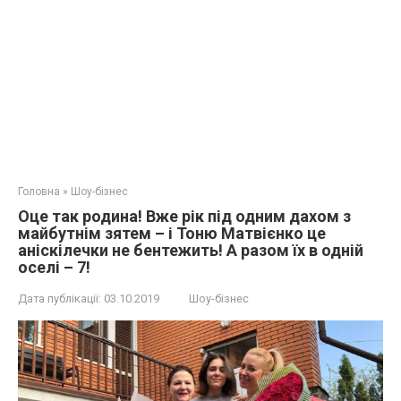
Головна
»
Шоу-бізнес
Оце так родина! Вже рік під одним дахом з
майбутнім зятем – і Тоню Матвієнко це
аніскілечки не бентежить! А разом їх в одній
оселі – 7!
Дата публікації:
03.10.2019
Шоу-бізнес