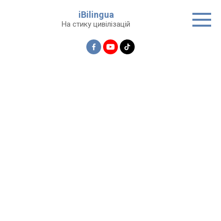
Перейти
iBilingua
до
На стику цивілізацій
вмісту