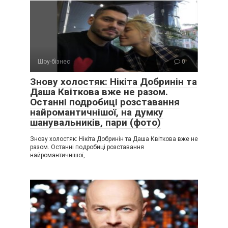
Шоу-бізнес
0
Знову холостяк: Нікіта Добринін та
Даша Квіткова вже не разом.
Останні подробиці розставання
найромантичнішої, на думку
шанувальників, пари (фото)
Знову холостяк: Нікіта Добринін та Даша Квіткова вже не
разом. Останні подробиці розставання
найромантичнішої,