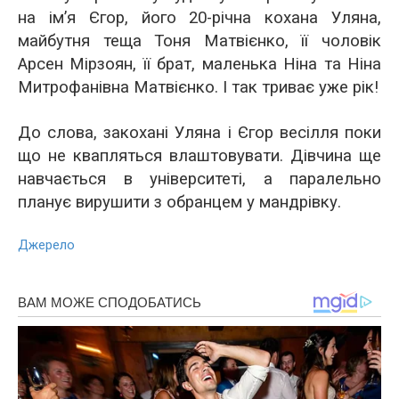
на ім’я Єгор, його 20-річна кохана Уляна,
майбутня теща Тоня Матвієнко, її чоловік
Арсен Мірзоян, її брат, маленька Ніна та Ніна
Митрофанівна Матвієнко. І так триває уже рік!
До слова, закохані Уляна і Єгор весілля поки
що не квапляться влаштовувати. Дівчина ще
навчається в університеті, а паралельно
планує вирушити з обранцем у мандрівку.
Джерело