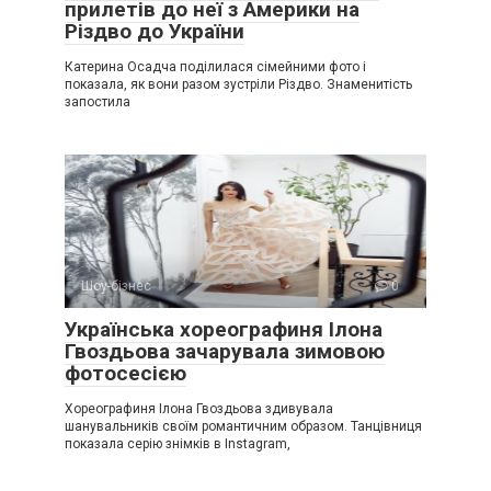
прилетів до неї з Америки на
Різдво до України
Катерина Осадча поділилася сімейними фото і
показала, як вони разом зустріли Різдво. Знаменитість
запостила
Шоу-бізнес
0
Українська хореографиня Ілона
Гвоздьова зачарувала зимовою
фотосесією
Хореографиня Ілона Гвоздьова здивувала
шанувальників своїм романтичним образом. Танцівниця
показала серію знімків в Instagram,