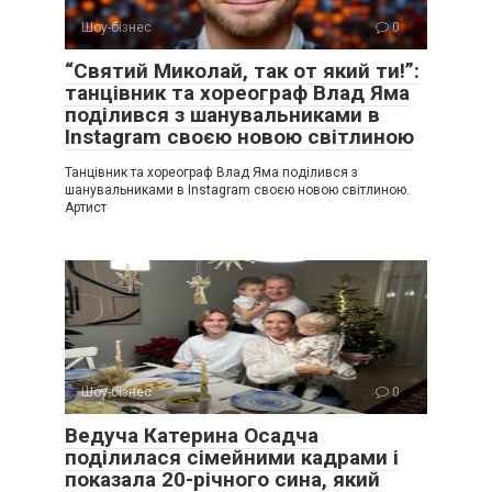
Шоу-бізнес
0
“Святий Миколай, так от який ти!”:
танцівник та хореограф Влад Яма
поділився з шанувальниками в
Instagram своєю новою світлиною
Танцівник та хореограф Влад Яма поділився з
шанувальниками в Instagram своєю новою світлиною.
Артист
Шоу-бізнес
0
Ведуча Катерина Осадча
поділилася сімейними кадрами і
показала 20-річного сина, який