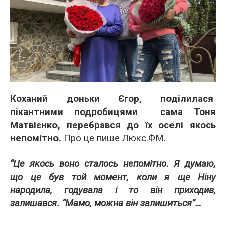
Коханий доньки Єгор, поділилася
пікантними подробицями сама Тоня
Матвієнко, перебрався до їх оселі якось
непомітно.
Про це пише Люкс.ФМ.
“Це якось воно сталось непомітно. Я думаю,
що це був той момент, коли я ще Ніну
народила, годувала і то він приходив,
залишався. “Мамо, можна він залишиться”…