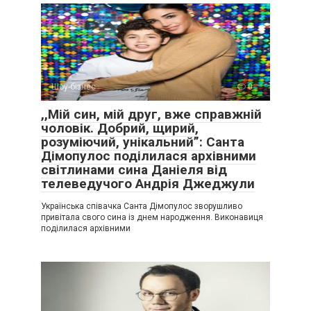
Шоу-бізнес
0
,,Мій син, мій друг, вже справжній
чоловік. Добрий, щирий,
розуміючий, унікальний”: Санта
Дімопулос поділилася архівними
світлинами сина Даніеля від
телеведучого Андрія Джеджули
Українська співачка Санта Дімопулос зворушливо
привітала свого сина із днем народження. Виконавиця
поділилася архівними