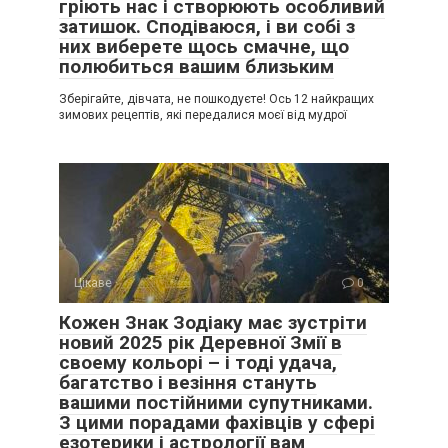
гріють нас і створюють особливий
затишок. Сподіваюся, і ви собі з
них виберете щось смачне, що
полюбиться вашим близьким
Зберігайте, дівчата, не пошкодуєте! Ось 12 найкращих
зимових рецептів, які передалися моєї від мудрої
Цікаве
0
Кожен Знак Зодіаку має зустріти
новий 2025 рік Деревної Змії в
своему кольорі – і тоді удача,
багатство і везіння стануть
вашими постійними супутниками.
З цими порадами фахівців у сфері
езотерики і астрології вам