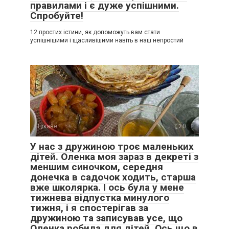
правилами і є дуже успішними.
Спробуйте!
12 простих істини, як допоможуть вам стати
успішнішими і щасливішими навіть в наш непростий
Цікаве
0
У нас з дружиною троє маленьких
дітей. Оленка моя зараз в декреті з
меншим синочком, середня
донечка в садочок ходить, старша
вже школярка. І ось була у мене
тижнева відпустка минулого
тижня, і я спостерігав за
дружиною та записував усе, що
Оленка робила для дітей. Ось що в