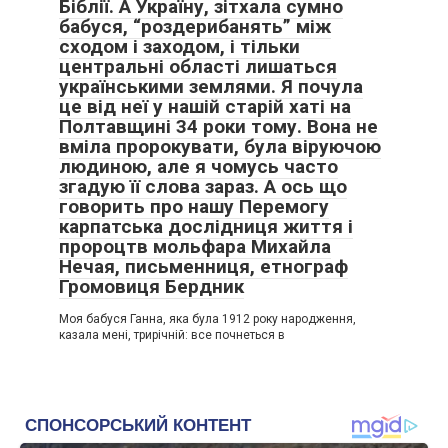
Біблії. А Україну, зітхала сумно
бабуся, “роздерибанять” між
сходом і заходом, і тільки
центральні області лишаться
українськими землями. Я почула
це від неї у нашій старій хаті на
Полтавщині 34 роки тому. Вона не
вміла пророкувати, була віруючою
людиною, але я чомусь часто
згадую її слова зараз. А ось що
говорить про нашу Перемогу
карпатська дослідниця життя і
пророцтв мольфара Михайла
Нечая, письменниця, етнограф
Громовиця Бердник
Моя бабуся Ганна, яка була 1912 року народження,
казала мені, трирічній: все почнеться в