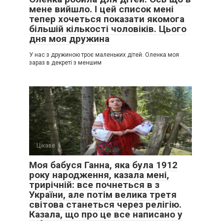
мене вийшло. І цей список мені
тепер хочеться показати якомога
більшій кількості чоловіків. Цього
дня моя дружина
У нас з дружиною троє маленьких дітей. Оленка моя
зараз в декреті з меншим
Цікаве
0
Моя бабуся Ганна, яка була 1912
року народження, казала мені,
трирічній: все почнеться в з
України, але потім велика третя
світова станеться через релігію.
Казала, що про це все написано у