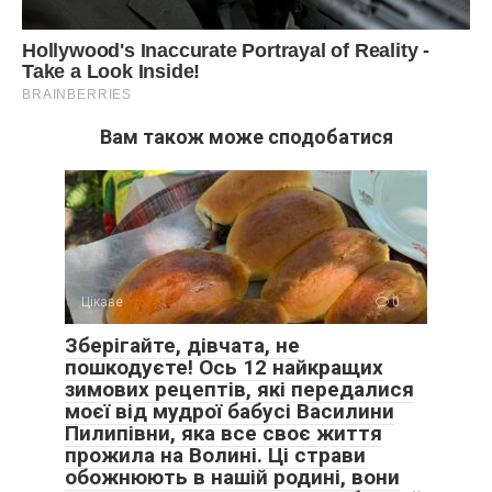
Вам також може сподобатися
Цікаве
0
Зберігайте, дівчата, не
пошкодуєте! Ось 12 найкращих
зимових рецептів, які передалися
моєї від мудрої бабусі Василини
Пилипівни, яка все своє життя
прожила на Волині. Ці страви
обожнюють в нашій родині, вони