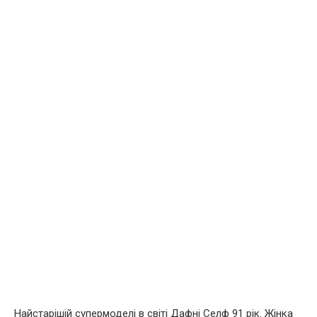
Найстарішій супермоделі в світі Дафні Селф 91 рік. Жінка