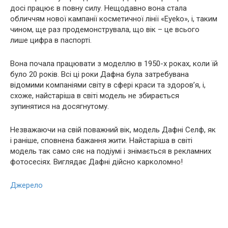
досі працює в повну силу. Нещодавно вона стала
обличчям нової кампанії косметичної лінії «Eyeko», і, таким
чином, ще раз продемонструвала, що вік – це всього
лише цифра в паспорті.
Вона почала працювати з моделлю в 1950-х роках, коли їй
було 20 років. Всі ці роки Дафна була затребувана
відомими компаніями світу в сфері краси та здоров’я, і,
схоже, найстаріша в світі модель не збирається
зупинятися на досягнутому.
Незважаючи на свій поважний вік, модель Дафні Селф, як
і раніше, сповнена бажання жити. Найстаріша в світі
модель так само сяє на подіумі і знімається в рекламних
фотосесіях. Виглядає Дафні дійсно карколомно!
Джерело