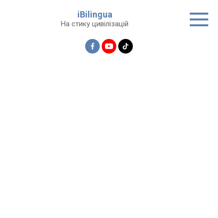
Перейти
iBilingua
до
На стику цивілізацій
вмісту