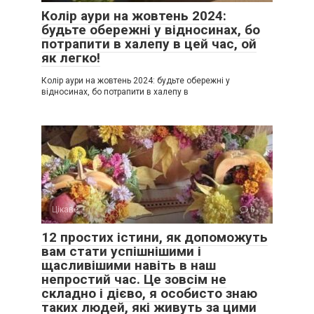
Колір аури на жовтень 2024:
будьте обережні у відносинах, бо
потрапити в халепу в цей час, ой
як легко!
Колір аури на жовтень 2024: будьте обережні у
відносинах, бо потрапити в халепу в
Цікаве
0
12 простих істини, як допоможуть
вам стати успішнішими і
щасливішими навіть в наш
непростий час. Це зовсім не
складно і дієво, я особисто знаю
таких людей, які живуть за цими