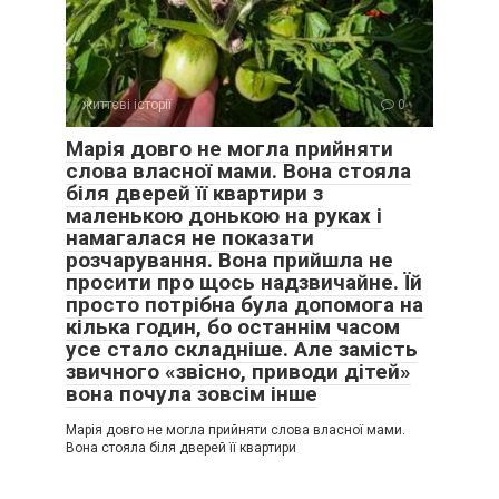
кухні, схрестивши руки на грудях.
життєві історії
0
Марія довго не могла прийняти
слова власної мами. Вона стояла
біля дверей її квартири з
маленькою донькою на руках і
намагалася не показати
розчарування. Вона прийшла не
просити про щось надзвичайне. Їй
просто потрібна була допомога на
кілька годин, бо останнім часом
усе стало складніше. Але замість
звичного «звісно, приводи дітей»
вона почула зовсім інше
Марія довго не могла прийняти слова власної мами.
Вона стояла біля дверей її квартири