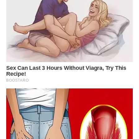
думає, що якщо прочитала розумні книжки, то тепер
розумніша за матір, яка тебе вигодувала! Я ж для вас
стараюся, я ж хочу, щоб у вас усе по-людськи було, а не
ці ваші моди дивакуваті.
Вона демонстративно пішла до своєї кімнати, грюкнувши
дверима так, що забряжчав посуд у серванті, який Оксана
так дбайливо розставляла. У кухні запала важка, гнітюча
тиша, переривана лише рівномірним гулом холодильника
та частим диханням Богдана.
Оксана сіла на табурет, відчуваючи повну спустошеність,
наче з неї викачали всі сили, лишивши тільки оболонку.
Вона дивилася на тарілку з гарбузовим кремом, який уже
встиг покритися тонкою плівкою, і думала про те, що ця
страва — ідеальна метафора їхнього життя. Зовні яскрава
і приваблива, а всередині — гіркота, яку не замаскуєш
жодними прянощами.
— Оксан, ну ти теж могла промовчати, — тихо сказав
Богдан, не дивлячись їй в очі. — Ти ж знаєш, яка вона,