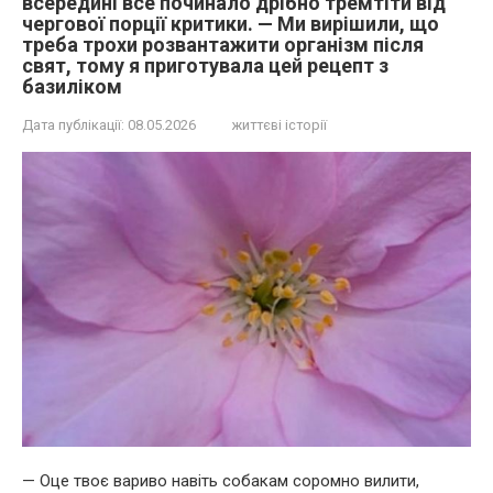
всередині все починало дрібно тремтіти від
чергової порції критики. — Ми вирішили, що
треба трохи розвантажити організм після
свят, тому я приготувала цей рецепт з
базиліком
Дата публікації:
08.05.2026
життєві історії
— Оце твоє вариво навіть собакам соромно вилити,