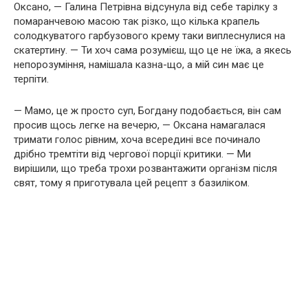
Оксано, — Галина Петрівна відсунула від себе тарілку з
помаранчевою масою так різко, що кілька крапель
солодкуватого гарбузового крему таки виплеснулися на
скатертину. — Ти хоч сама розумієш, що це не їжа, а якесь
непорозуміння, намішала казна-що, а мій син має це
терпіти.
— Мамо, це ж просто суп, Богдану подобається, він сам
просив щось легке на вечерю, — Оксана намагалася
тримати голос рівним, хоча всередині все починало
дрібно тремтіти від чергової порції критики. — Ми
вирішили, що треба трохи розвантажити організм після
свят, тому я приготувала цей рецепт з базиліком.