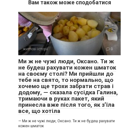
Вам також може сподобатися
життєві історії
0
Ми ж не чужі люди, Оксано. Ти ж
не будеш рахувати кожен шматок
на своєму столі? Ми прийшли до
тебе на свято, то нормально, що
хочемо ще трохи забрати страв і
додому, — сказала сусідка Галина,
тримаючи в руках пакет, який
принесла вже після того, як з’їла
все, що хотіла
Оксана повільно закрила ноутбук, вона зрозуміла, що цей
момент настав. Більше не буде поступок, не буде
— Ми ж не чужі люди, Оксано. Ти ж не будеш рахувати
ввічливих посмішок через силу.
кожен шматок