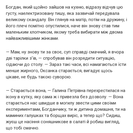
Богдан, який щойно зайшов на кухню, відразу відчув цю
густу, наелектризовану тишу, яка зазвичай передувала
великому скандалу. Він глянув на матір, потім на дружину, і
його плечі помітно опустилися, наче він знову став тим
маленьким хлопчиком, якому треба вибирати між двома
найважливішими жінками.
— Мам, ну знову ти за своє, суп справді смачний, я вчора
дві тарілки з’їв, — спробував він розрядити ситуацію,
сідаючи до столу. — Зараз такі часи, всі намагаються їсти
менше жирного, Оксанка старається, вигадує щось
цікаве, не будь такою суворою.
— Старається вона, — Галина Петрівна перехрестилася на
ікону в кутку, яку сама ж і привезла без дозволу. — Вона
старається нас швидше в могилу звести цими своїми
експериментами, Богданчику, ти ж дитина домашня, ти на
маминих галушках та борщах виріс, а тепер що? Сидиш,
жуєш це насіння соняшникове в салаті й робиш вигляд,
що тобі смачно.