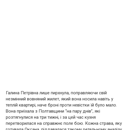
Галина Петрівна лише пирхнула, поправляючи свій
незмінний вовняний жилет, який вона носила навіть у
теплій квартирі, наче броні проти невістки їй було мало.
Вона приїхала з Полтавщини “на пару днів”, які
розтягнулися на три тижні, і за цей час кухня
перетворилася на справжнє поле бою. Кожна страва, яку
готувала Оксана, піддавалася такому ретельному аналізу,