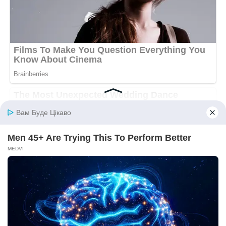
дальніх родичів, які звинувачували Оксану в тому, що
вона “розбила сім’ю” і “вигнала нещасну матір на морози”
(хоча був теплий травень). Але Богдан сам брав слухавку і
спокійно пояснював, що це було їхнє спільне рішення.
Минуло кілька місяців, перш ніж Галина Петрівна знову
почала спілкуватися з сином. Її тон став більш стриманим,
хоча вона все ще не могла втриматися від шпильок у бік
невістки. Але тепер Оксана знала: вона має силу
захистити себе, і вона має чоловіка, який стоїть за її
спиною.