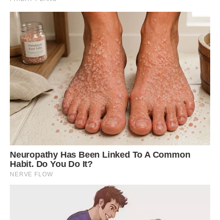
Богдан підхопився, намагаючись обійняти матір, але вона
відштовхнула його руку, демонструючи образу в усій її
величі. Оксана стояла біля плити, відчуваючи, як повітря в
кухні стає дедалі менше, наче стіни почали повільно
зсуватися, стискаючи її в лещатах чужих очікувань та
невиправданої агресії.
— Мамо, заспокойся, ніхто тобі рота не закриває, —
благально мовив Богдан. — Просто Оксана права, ми всі
втомилися, давай не будемо сваритися через дрібниці. Це
ж просто суп, Боже мій, просто гарбуз!
— Це не просто гарбуз! — закричала Галина Петрівна, і її
обличчя вкрилося червоними плямами. — Це ставлення!
Вона мене зневажає, вона сміється з моїх порад, вона