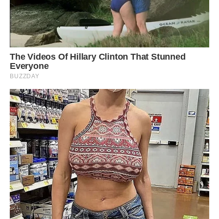
Наступний ранок почався з підкресленого ігнорування,
Галина Петрівна виходила з кімнати лише тоді, коли
Оксана була в іншій частині квартири. Вона гучно зітхала,
переставляла каструлі на кухні, демонструючи всім своїм
виглядом, що вона тут — жертва нелюдського ставлення.
Оксана намагалася зосередитися на роботі, але думки
постійно поверталися до вчорашньої сцени. Вона
розуміла, що проблема не в супі й не в руколі, проблема в
тому, що Богдан так і не став дорослим чоловіком,
здатним захистити свою територію. Для нього комфорт
матері був пріоритетом, навіть якщо за цей комфорт
доводилося платити щастям дружини.
Вдень, коли Богдан був на зустрічі, Галина Петрівна таки
не витримала і зайшла до кімнати Оксани, тримаючи в
руках якусь стару газету.
— Ось, подивися, — вона кинула газету на стіл. — Тут
рецепт нормальних котлет, без цих твоїх трав і насіння.