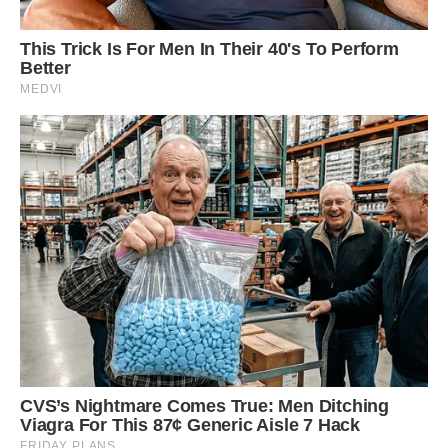
моєї дитини мене просять мовчати, бо я, бачте, не
розуміюся на високій кухні! Дожилася я на старості літ,
що якась молода вискочка буде мені вказувати, що
казати, а що ні.