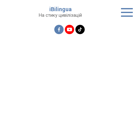
Перейти
iBilingua
до
На стику цивілізацій
вмісту