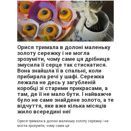
— Що сталося? — Богдан переводив погляд з однієї на
іншу. — Мам, ти куди?
життєві історії
0
— Твоя дружина мене виставила, синку! — заридала
Галина Петрівна, і ці сльози виглядали настільки
Орися тримала в долоні маленьку
фальшиво, що Богдан навіть здивувався своїй реакції. —
золоту сережку і не могла
Сказала, що я тут ніхто, що я заважаю їй жити. Оце таку
зрозуміти, чому саме ця дрібниця
змію ти на грудях пригрів!
змусила її серце так стискатися.
Вона знайшла її в спальні, коли
прибирала речі у шафі. Сережка
Богдан глянув на Оксану, чекаючи на пояснення, але вона
лежала не десь у загубленій
лише мовчала, даючи йому можливість самому прийняти
коробці зі старими прикрасами, а
рішення. Він бачив її втому, її рішучість і ту глибоку образу,
там, де її не мало бути. І найважче
яка накопичувалася місяцями.
було не саме знайдене золото, а те
відчуття, яке вже кілька місяців
— Богдане, я більше не можу, — тихо сказала Оксана. —
жило всередині неї
Або вона їде сьогодні, або я йду завтра. Вибирай.
Орися тримала в долоні маленьку золоту сережку і не
могла зрозуміти, чому саме ця
Галина Петрівна припинила плакати й вичікувально