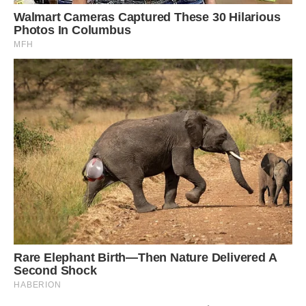
Навчися готувати, може тоді мій син перестане бути таким
блідим. І взагалі, я хотіла спитати, коли ти збираєшся
дітей народжувати? Бо час іде, а ти все по закордонах
їздиш та книжки купуєш.
— Галино Петрівно, це питання стосується тільки мене і
Богдана, — Оксана відчула, як всередині знову починає
закипати холодна лють. — І я дуже прошу вас не заходити
в мою робочу кімнату без стуку.
— Робоча кімната! — свекруха засміялася сухим,
неприємним сміхом. — Подивіться на неї! Пані велика! Та
якби не мій Богданчик, ти б і на цю квартиру не заробила
зі своїми картинками. Він у мене золота дитина, він усе в
дім несе, а ти тільки витрачаєш.