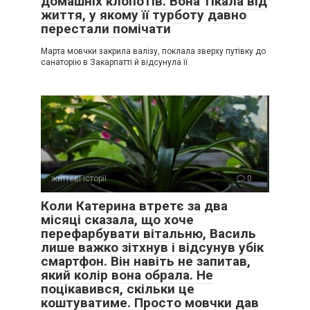
домашніх клопотів. Вона тікала від
життя, у якому її турботу давно
перестали помічати
Марта мовчки закрила валізу, поклала зверху путівку до
санаторію в Закарпатті й відсунула її
життєві історії
0
— Мам, я допоможу тобі донести валізи до машини, —
Коли Катерина втретє за два
сказав він тихим, але несподівано твердим голосом.
місяці сказала, що хоче
перефарбувати вітальню, Василь
Галина Петрівна завмерла, її обличчя витягнулося від
лише важко зітхнув і відсунув убік
подиву. Вона не могла повірити, що її “золотий хлопчик”
смартфон. Він навіть не запитав,
вибрав не її.
який колір вона обрала. Не
поцікавився, скільки це
коштуватиме. Просто мовчки дав
— Що ти сказав? — перепитала вона, сподіваючись, що