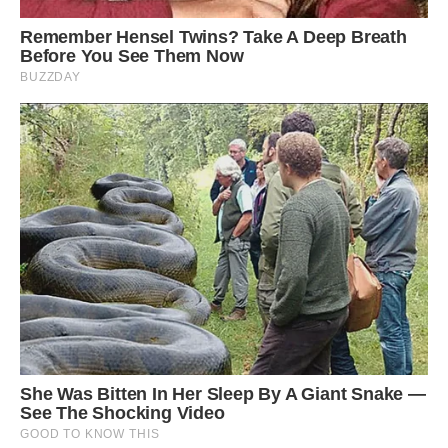
— А чому я маю завжди мовчати, Богдане? — Оксана
підняла на нього погляд, у якому було стільки болю, що
він мимоволі відвів очі. — Чому в нашому домі я повинна
підлаштовуватися під її настрій, під її смаки, під її
уявлення про те, як нам жити? Це моє життя, наша сім’я, а
вона приходить і руйнує все, до чого торкається. Вона не
просто критикує суп, вона критикує мене як людину.
— Вона моя мати, я не можу її вигнати, — Богдан почав
ходити кухнею, нервово потираючи потилицю. — Вона
одна лишилася там, у селі, їй самотньо, вона хоче бути
потрібною. Невже тобі так важко потерпіти кілька днів?
— Кілька днів перетворилися на три тижні, Богдане! —
Оксана вже не стримувала голосу. — І вона не збирається
їхати. Вона вже почала розказувати, як ми маємо