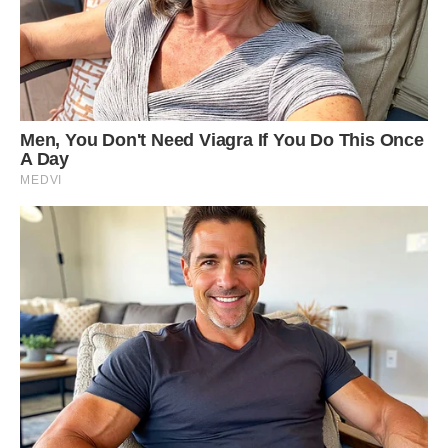
ніколи не показувати цій жінці. Вона зрозуміла, що цей
вечір не закінчиться просто так, що напруга досягла тієї
межі, коли або все вибухне, або вона просто зламається
остаточно.
— Галино Петрівно, я не викидаю шкарпетки, я просто
купую нові, бо маю на це можливість, — голос Оксани був
тихим, але твердим. — І суп мій — це не дурість, це мій
вибір, як і цей салат, і це життя в цій квартирі. Я дуже вас
прошу, давайте ми просто спокійно повечеряємо, без
оцінок моїх кулінарних здібностей.
Свекруха на мить замовкла, наче не чекала такої прямої
відсічі, але вже за секунду її губи стиснулися у вузьку
ниточку, а в очах спалахнув недобрий вогонь. Вона
повільно піднялася з-за столу, поправляючи хустку, і
глянула на сина так, ніби він щойно її зрадив на очах у
всієї громади.
— Чуєш, Богдане? — вигукнула вона, і її голос став схожим
на скрип іржавих воріт. — Вона мені рота закриває! У хаті