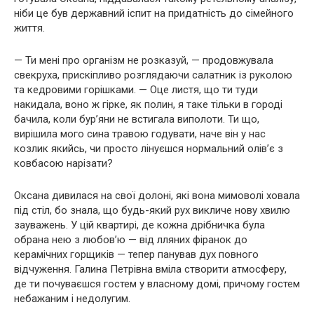
ніби це був державний іспит на придатність до сімейного
життя.
— Ти мені про організм не розказуй, — продовжувала
свекруха, прискіпливо розглядаючи салатник із руколою
та кедровими горішками. — Оце листя, що ти туди
накидала, воно ж гірке, як полин, я таке тільки в городі
бачила, коли бур’яни не встигала виполоти. Ти що,
вирішила мого сина травою годувати, наче він у нас
козлик якийсь, чи просто лінуєшся нормальний олів’є з
ковбасою нарізати?
Оксана дивилася на свої долоні, які вона мимоволі ховала
під стіл, бо знала, що будь-який рух викличе нову хвилю
зауважень. У цій квартирі, де кожна дрібничка була
обрана нею з любов’ю — від лляних фіранок до
керамічних горщиків — тепер панував дух повного
відчуження. Галина Петрівна вміла створити атмосферу,
де ти почуваєшся гостем у власному домі, причому гостем
небажаним і недолугим.