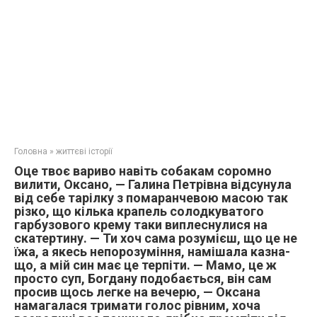
Головна
»
життєві історії
Оце твоє вариво навіть собакам соромно
вилити, Оксано, — Галина Петрівна відсунула
від себе тарілку з помаранчевою масою так
різко, що кілька крапель солодкуватого
гарбузового крему таки виплеснулися на
скатертину. — Ти хоч сама розумієш, що це не
їжа, а якесь непорозуміння, намішала казна-
що, а мій син має це терпіти. — Мамо, це ж
просто суп, Богдану подобається, він сам
просив щось легке на вечерю, — Оксана
намагалася тримати голос рівним, хоча