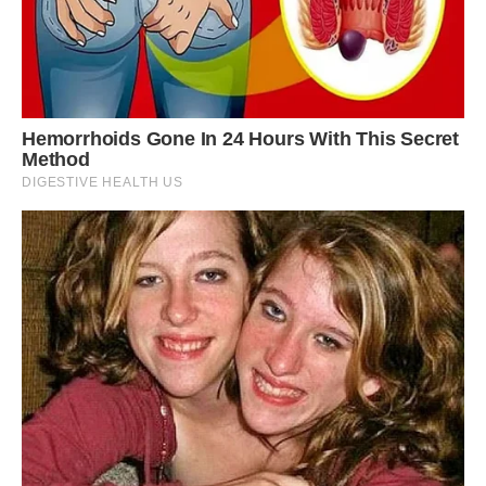
старі люди, вони звикли до свого. Могла просто кивнути,
сказати, що наступного разу звариш борщ, і все б
затихло.