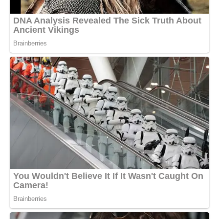
буде намагатися повернути вплив через родичів та
знайомих. Але головне було зроблено — вони з Богданом
визначили межі своєї сім’ї.