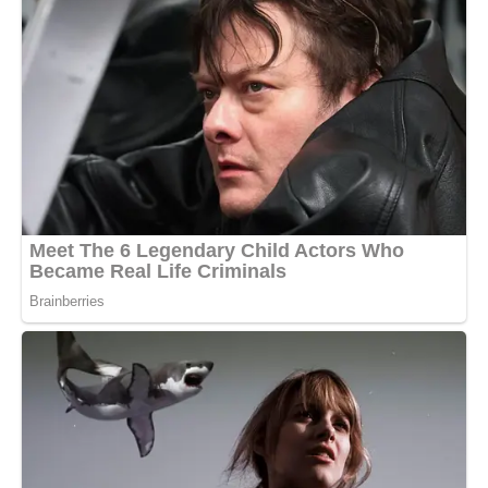
Коли Богдан повернувся через годину, він був мовчазним.
Він підійшов до Оксани, допоміг їй піднятися і просто
міцно обійняв.
— Вибач мені, — прошепотів він їй у волосся. — Я мав
зробити це набагато раніше.
— Головне, що ти це зробив зараз, — відповіла вона,
відчуваючи, як серце починає битися спокійніше.
Наступного дня Оксана зварила той самий гарбузовий
суп. Вони їли його в тиші, насолоджуючись кожною
ложкою, і ніхто не казав, що він “огидний” чи “дивний”. Це
була їхня вечеря, їхній вибір і їхнє життя.
Звісно, пізніше почалися дзвінки від тіток, бабусь та