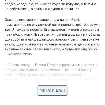
водою холодною, то й шкіра буде як яблучко, а ти хімію
на себе мажеш, а потім на шлунок скаржишся.
Оксана лише мовчки заварювала липовий цвіт,
намагаючись не слухати цей потік повчань, що тривав уже
третій тиждень поспіль. Їй згадалося, як вони з Богданом
познайомилися у Львові, як гуляли під дощем, і він обіцяв,
що зробить її найщасливішою жінкою у світі. Тоді вона не
знала, що в комплекті з коханим чоловіком іде його матір,
яка вважає сина своєю власністю, а будь-яку іншу жінку
— конкуренткою.
— Знаєш, синку, — Галина Петрівна раптом змінила тон на
лагідний, що було значно небезпечніше за її відверту
злість. — Я от думаю, може тобі зі мною в село на
тиждень поїхати, хоч від’їсися нормально, а то змарнів
зовсім, одні очі на обличчі лишилися. Тьотя Валя якраз
кабанчика заколола, свіжини передасть, пирогів
ЧИТАТИ ДАЛІ
напечемо з лівером, як ти любиш.