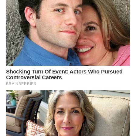
— Мам, у мене зараз багато роботи, проект треба
здавати, не можу я їхати, — тихо відповів Богдан. — Та й
Оксана працює, ми ж не можемо просто все кинути.
— Робота, робота, — зневажливо кинула Галина Петрівна.
— Робота в неї, бачте, сидить за комп’ютером цілий день,
кнопки тисне, то хіба робота? От я в колгоспі ланковою
була, то я знаю, що таке спина болить, а тут — забавки
одні. І за ці забавки ще й гроші якісь платять, краще б
навчилася шкарпетки латати, а то Богдан у нових ходить,
а старі ти куди діваєш? Викидаєш?
Оксана нарешті розвернулася, її обличчя було блідим, а
очі блищали від стримуваних сліз, які вона пообіцяла собі