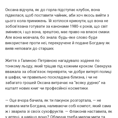
Оксана відчула, як до горла підступає клубок, вона
підвелася, щоб поставити чайник, аби хоч якось вийти з
цього кола принижень. Їй хотілося крикнути, що вона не
зобов’язана готувати за канонами 1980-х років, що світ
змінився, і що вона, зрештою, має право на власні смаки.
Але вона мовчала, бо знала: будь-яке слово буде
використане проти неї, перекручене й подане Богдану як
вияв неповаги до старших.
Життя з Галиною Петрівною нагадувало ходіння по
тонкому льоду, який тріщав під кожним кроком. Свекруха
вважала за обов’язок перевіряти, чи добре витерті полиці
в шафах, чи правильно поскладана білизна, і чи не
забагато грошей Оксана витрачає на “всяку дурню” на
кшталт нових книг чи професійної косметики.
— Оце вчора бачила, як ти пакунок розгортала, — не
вгавала мати Богдана, наливаючи собі компот, який сама
ж і зварила зі своїх сухофруктів. — Флаконів наставила, як
у аптеці, а навіщо воно? Обличчя треба милом мити та