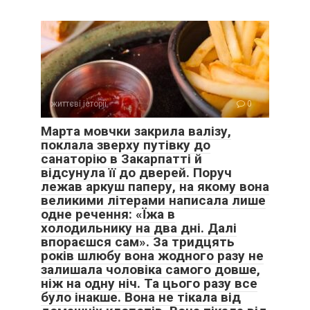
подивилася на сина, впевнена у своїй перемозі. Вона
знала, що Богдан завжди був слухняним, завжди ставив її
інтереси вище за власні.
Богдан стояв у коридорі, і ці кілька хвилин здалися
вічністю. Він згадав усі ті моменти, коли мати втручалася в
їхнє життя, як вона вичитувала Оксану за неправильно
життєві історії
0
куплені штори, як насміхалася з її хобі, як постійно
натякала на її неспроможність бути “справжньою
Марта мовчки закрила валізу,
господинею”. І він зрозумів, що якщо зараз не зробить
поклала зверху путівку до
санаторію в Закарпатті й
крок, то втратить жінку, яку справді кохає.
відсунула її до дверей. Поруч
лежав аркуш паперу, на якому вона
великими літерами написала лише
одне речення: «Їжа в
холодильнику на два дні. Далі
впораєшся сам». За тридцять
років шлюбу вона жодного разу не
залишала чоловіка самого довше,
ніж на одну ніч. Та цього разу все
було інакше. Вона не тікала від