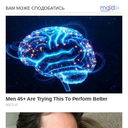
Богдан винувато подивився на Оксану, яка стояла спиною
до них, міцно тримаючи ручку чайника, наче це був її
останній якір у цьому штормі. Він знав, що Оксана терпіти
не може ці поїздки в село, де на неї чекає ще більше
роботи під наглядом родичок і ще менше приватного
простору.