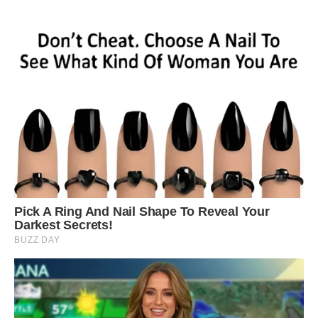
переставити меблі у вітальні, бо там “не по феншую”, хоча
вона навіть слова такого не знає, просто їй треба, щоб
було по-її. Ти хоч раз заступився за мене по-
справжньому? Ти хоч раз сказав їй: Мамо, досить?
Богдан зупинився біля вікна, дивлячись на вогні
вечірнього міста, яке жило своїм життям, не знаючи про
драми, що розігруються за товстими стінами
багатоповерхівок. Він любив Оксану, він цінував її спокій, її
розум, її вміння створити затишок, але страх образити
матір був сильнішим за логіку.
— Я просто хочу миру, Оксан, — прошепотів він. — Невже
це так багато — хотіти, щоб у хаті не було криків?
— Мир ціною мого самознищення — це не мир, Богдане,
це капітуляція, — Оксана встала і почала прибирати зі
столу. — Я більше не буду терпіти її образи. Якщо вона не
може поважати мій дім і мене, то їй краще повернутися до
себе.