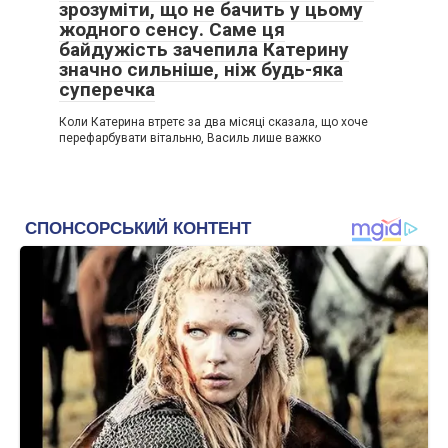
зрозуміти, що не бачить у цьому
почула неправильно. — Ти вибираєш цю… цю жінку, яка
жодного сенсу. Саме ця
навіть борщ зварити не може? Ти рідну матір на вулицю
байдужість зачепила Катерину
викидаєш?
значно сильніше, ніж будь-яка
суперечка
— Я не викидаю тебе на вулицю, мам, — Богдан почав
одягати куртку. — У тебе є свій дім, там тобі буде краще.
Коли Катерина втретє за два місяці сказала, що хоче
Ми будемо приїжджати в гості, але жити разом ми не
перефарбувати вітальню, Василь лише важко
можемо. Оксана — моя дружина, і це її дім так само, як і
мій. І я більше не дозволю нікому її ображати.
Свекруха підхопилася, її обличчя перекосилося від злості,
вона почала викрикувати прокляття, звинувачувати
Оксану в чаклунстві, а Богдана — у невдячності. Але це
вже не мало значення. Двері за ними зачинилися, і в
квартирі нарешті настала та сама тиша, про яку Оксана
мріяла всі ці тижні.
Вона сіла на підлогу в порожньому коридорі й вперше за
довгий час заплакала. Це не були сльози слабкості, це
було звільнення. Вона знала, що попереду ще багато
важких розмов, що Галина Петрівна не заспокоїться і