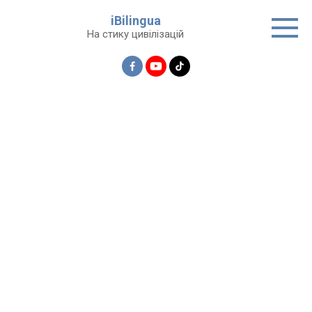
Перейти
iBilingua
до
На стику цивілізацій
вмісту