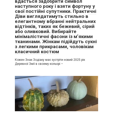
вдасться задобрити символ
наступного року і взяти фортуну у
свої постійні супутники. Практичні
Діви виглядатимуть стильно в
елегантному вбранні нейтральних
відтінків, таких як бежевий, сірий
або оливковий. Вибирайте
мінімалістичні фасони із м’якими
тканинами. Жінкам підійдуть сукні
з легкими прикрасами, чоловікам
класичний костюм
Кожен Знак Зодіаку має зустріти новий 2025 рік
Деревної Змії в своему кольорі –
Цікаве
0