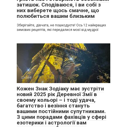
затишок. Сподіваюся, і ви собі з
них виберете щось смачне, що
полюбиться вашим близьким
Зберігайте, дівчата, не пошкодуєте! Ось 12 найкращих
зимових рецептів, які передалися моєї від мудрої
Цікаве
0
Кожен Знак Зодіаку має зустріти
новий 2025 рік Деревної Змії в
своему кольорі – і тоді удача,
багатство і везіння стануть
вашими постійними супутниками.
З цими порадами фахівців у сфері
езотерики і астрології вам