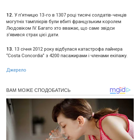
12.
У п’ятницю 13-го в 1307 році тисячі солдатів-ченців
могутніх тамплієрів були вбиті французьким королем
Людовіком IV. Багато хто вважає, що саме звідси
з’явився страх цієї дати.
13.
13 січня 2012 року відбулася катастрофа лайнера
“Costa Concordia” з 4200 пасажирами і членами екіпажу.
Джерело