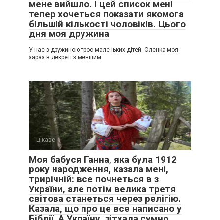
мене вийшло. І цей список мені
тепер хочеться показати якомога
більшій кількості чоловіків. Цього
дня моя дружина
У нас з дружиною троє маленьких дітей. Оленка моя
зараз в декреті з меншим
Цікаве
0
Моя бабуся Ганна, яка була 1912
року народження, казала мені,
трирічній: все почнеться в з
України, але потім велика третя
світова станеться через релігію.
Казала, що про це все написано у
Біблії. А Україну, зітхала сумно