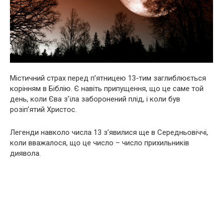
Містичний страх перед п’ятницею 13-тим заглиблюється
корінням в Біблію. Є навіть припущення, що це саме той
день, коли Єва з’їла заборонений плід, і коли був
розіп’ятий Христос.
Легенди навколо числа 13 з’явилися ще в Середньовіччі,
коли вважалося, що це число – число прихильників
диявола.