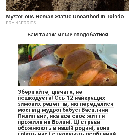
Вам також може сподобатися
Цікаве
0
Зберігайте, дівчата, не
пошкодуєте! Ось 12 найкращих
зимових рецептів, які передалися
моєї від мудрої бабусі Василини
Пилипівни, яка все своє життя
прожила на Волині. Ці страви
обожнюють в нашій родині, вони
гріють нас і створюють особливий