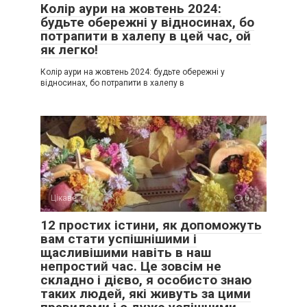
Колір аури на жовтень 2024:
будьте обережні у відносинах, бо
потрапити в халепу в цей час, ой
як легко!
Колір аури на жовтень 2024: будьте обережні у
відносинах, бо потрапити в халепу в
Цікаве
0
12 простих істини, як допоможуть
вам стати успішнішими і
щасливішими навіть в наш
непростий час. Це зовсім не
складно і дієво, я особисто знаю
таких людей, які живуть за цими