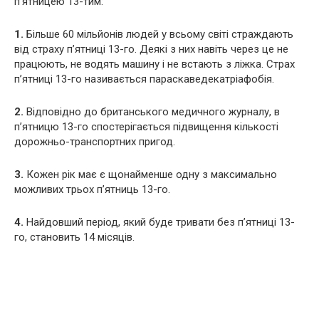
п’ятницею 13-тим:
1.
Більше 60 мільйонів людей у всьому світі страждають
від страху п’ятниці 13-го. Деякі з них навіть через це не
працюють, не водять машину і не встають з ліжка. Страх
п’ятниці 13-го називається параскаведекатріафобія.
2.
Відповідно до британського медичного журналу, в
п’ятницю 13-го спостерігається підвищення кількості
дорожньо-транспортних пригод.
3.
Кожен рік має є щонайменше одну з максимально
можливих трьох п’ятниць 13-го.
4.
Найдовший період, який буде тривати без п’ятниці 13-
го, становить 14 місяців.