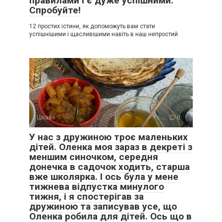
правилами і є дуже успішними.
Спробуйте!
12 простих істини, як допоможуть вам стати
успішнішими і щасливішими навіть в наш непростий
Цікаве
0
У нас з дружиною троє маленьких
дітей. Оленка моя зараз в декреті з
меншим синочком, середня
донечка в садочок ходить, старша
вже школярка. І ось була у мене
тижнева відпустка минулого
тижня, і я спостерігав за
дружиною та записував усе, що
Оленка робила для дітей. Ось що в