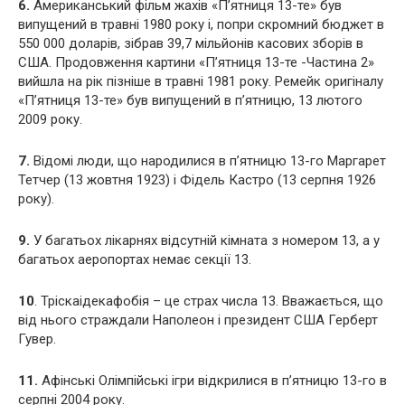
6.
Американський фільм жахів «П’ятниця 13-те» був
випущений в травні 1980 року і, попри скромний бюджет в
550 000 доларів, зібрав 39,7 мільйонів касових зборів в
США. Продовження картини «П’ятниця 13-те -Частина 2»
вийшла на рік пізніше в травні 1981 року. Ремейк оригіналу
«П’ятниця 13-те» був випущений в п’ятницю, 13 лютого
2009 року.
7.
Відомі люди, що народилися в п’ятницю 13-го Маргарет
Тетчер (13 жовтня 1923) і Фідель Кастро (13 серпня 1926
року).
9.
У багатьох лікарнях відсутній кімната з номером 13, а у
багатьох аеропортах немає секції 13.
10
. Тріскаідекафобія – це страх числа 13. Вважається, що
від нього страждали Наполеон і президент США Герберт
Гувер.
11.
Афінські Олімпійські ігри відкрилися в п’ятницю 13-го в
серпні 2004 року.