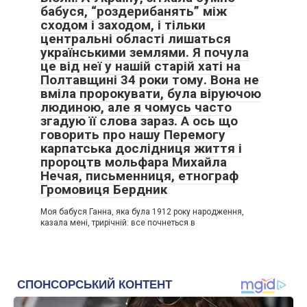
бабуся, “роздерибанять” між
сходом і заходом, і тільки
центральні області лишаться
українськими землями. Я почула
це від неї у нашій старій хаті на
Полтавщині 34 роки тому. Вона не
вміла пророкувати, була віруючою
людиною, але я чомусь часто
згадую її слова зараз. А ось що
говорить про нашу Перемогу
карпатська дослідниця життя і
пророцтв мольфара Михайла
Нечая, письменниця, етнограф
Громовиця Бердник
Моя бабуся Ганна, яка була 1912 року народження,
казала мені, трирічній: все почнеться в