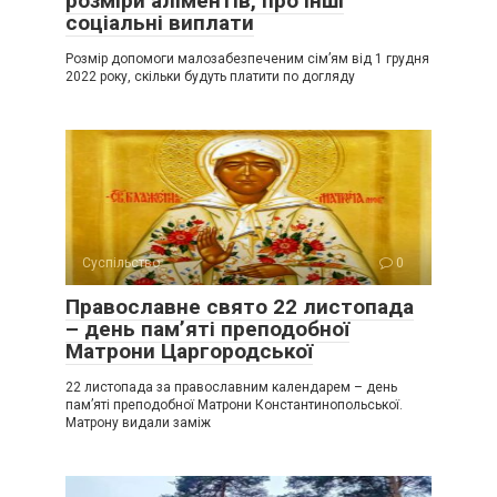
розміри аліментів, про інші
соціальні виплати
Розмір допомоги малозабезпеченим сім’ям від 1 грудня
2022 року, скільки будуть платити по догляду
Суспільство
0
Православне свято 22 листопада
– день пам’яті преподобної
Матрони Царгородської
22 листопада за православним календарем – день
пам’яті преподобної Матрони Константинопольської.
Матрону видали заміж