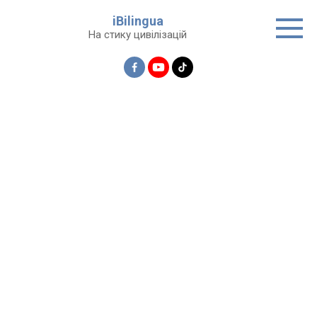
Перейти
iBilingua
до
На стику цивілізацій
вмісту