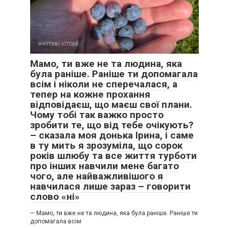
життєві історії
0
Мамо, ти вже не та людина, яка
була раніше. Раніше ти допомагала
всім і ніколи не сперечалася, а
тепер на кожне прохання
відповідаєш, що маєш свої плани.
Чому тобі так важко просто
зробити те, що від тебе очікують?
– сказала моя донька Ірина, і саме
в ту мить я зрозуміла, що сорок
років шлюбу та все життя турботи
про інших навчили мене багато
чого, але найважливішого я
навчилася лише зараз – говорити
слово «ні»
— Мамо, ти вже не та людина, яка була раніше. Раніше ти
допомагала всім