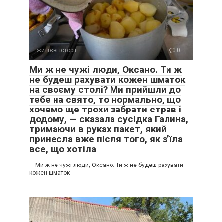
життєві історії
0
Ми ж не чужі люди, Оксано. Ти ж
не будеш рахувати кожен шматок
на своєму столі? Ми прийшли до
тебе на свято, то нормально, що
хочемо ще трохи забрати страв і
додому, — сказала сусідка Галина,
тримаючи в руках пакет, який
принесла вже після того, як з’їла
все, що хотіла
— Ми ж не чужі люди, Оксано. Ти ж не будеш рахувати
кожен шматок