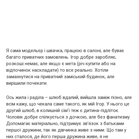
Я сама модельєр і швачка, працюю в салоні, але буває
багато приватних замовлень. Ігор добре заробляє,
розкоші немає, але якщо є мета (річ купити або на
відпочинок наскладати) то все реально. Хотіли
замахнутися на приватний заміський будинок, але
вирішили почекати.
Ось жила і раділа – шлюб вдалий, вийшла заміж пізно, але
всім кажу, що чекала саме такого, як мій Ігор. У нього це
другий шлюб, в колишній сім’ї теж є дитина-підліток.
Чоловік добре спілкується з дочкою, але без фанатизму.
Допомагає матеріально, підтримує зв’язок з батьками
першої дружини, так як дівчинка живе з ними. Що там у
них сталося, де його перша дружина живе, я не