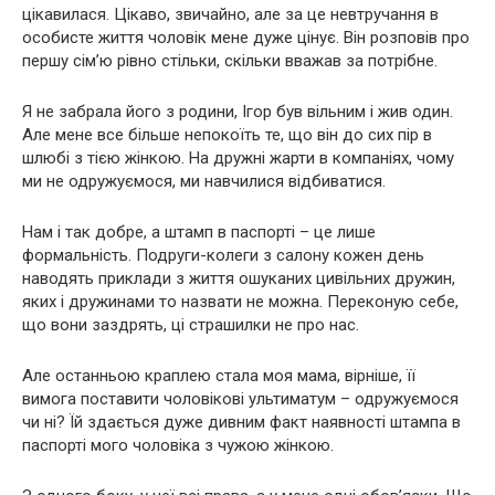
цікавилася. Цікаво, звичайно, але за це невтручання в
особисте життя чоловік мене дуже цінує. Він розповів про
першу сім’ю рівно стільки, скільки вважав за потрібне.
Я не забрала його з родини, Ігор був вільним і жив один.
Але мене все більше непокоїть те, що він до сих пір в
шлюбі з тією жінкою. На дружні жарти в компаніях, чому
ми не одружуємося, ми навчилися відбиватися.
Нам і так добре, а штамп в паспорті – це лише
формальність. Подруги-колеги з салону кожен день
наводять приклади з життя ошуканих цивільних дружин,
яких і дружинами то назвати не можна. Переконую себе,
що вони заздрять, ці страшилки не про нас.
Але останньою краплею стала моя мама, вірніше, її
вимога поставити чоловікові ультиматум – одружуємося
чи ні? Їй здається дуже дивним факт наявності штампа в
паспорті мого чоловіка з чужою жінкою.