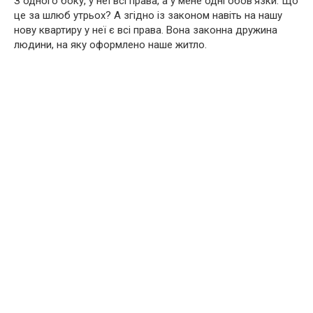
З одного боку, у неї всі права, а у мене одні обов’язки. Що
це за шлюб утрьох? А згідно із законом навіть на нашу
нову квартиру у неї є всі права. Вона законна дружина
людини, на яку оформлено наше житло.