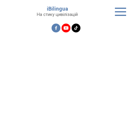
Перейти
iBilingua
до
На стику цивілізацій
вмісту