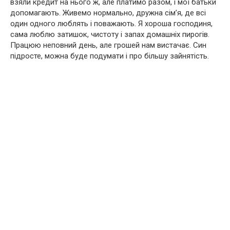
взяли кредит на нього ж, але платимо разом, і мої батьки
допомагають. Живемо нормально, дружна сім’я, де всі
один одного люблять і поважають. Я хороша господиня,
сама люблю затишок, чистоту і запах домашніх пирогів.
Працюю неповний день, але грошей нам вистачає. Син
підросте, можна буде подумати і про більшу зайнятість.