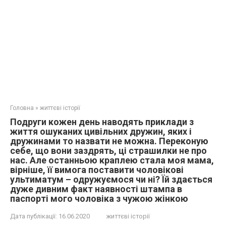
Головна
»
життєві історії
Подруги кожен день наводять приклади з
життя ошуканих цивільних дружин, яких і
дружинами то назвати не можна. Переконую
себе, що вони заздрять, ці страшилки не про
нас. Але останньою краплею стала моя мама,
вірніше, її вимога поставити чоловікові
ультиматум – одружуємося чи ні? Їй здається
дуже дивним факт наявності штампа в
паспорті мого чоловіка з чужою жінкою
Дата публікації:
16.06.2020
життєві історії