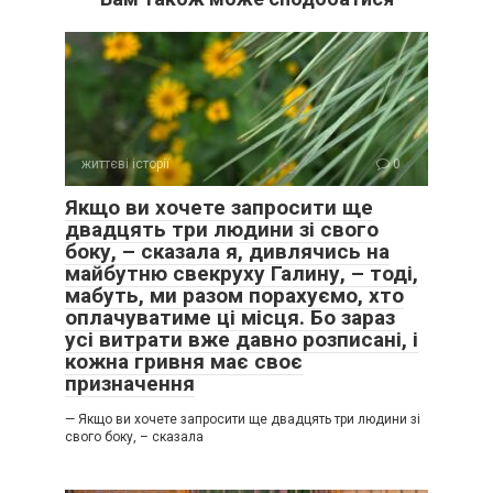
життєві історії
0
Якщо ви хочете запросити ще
двадцять три людини зі свого
боку, – сказала я, дивлячись на
майбутню свекруху Галину, – тоді,
мабуть, ми разом порахуємо, хто
оплачуватиме ці місця. Бо зараз
усі витрати вже давно розписані, і
кожна гривня має своє
призначення
— Якщо ви хочете запросити ще двадцять три людини зі
свого боку, – сказала