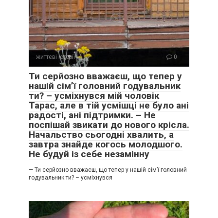
життєві історії
0
Ти серйозно вважаєш, що тепер у
нашій сім’ї головний годувальник
ти? – усміхнувся мій чоловік
Тарас, але в тій усмішці не було ані
радості, ані підтримки. – Не
поспішай звикати до нового крісла.
Начальство сьогодні хвалить, а
завтра знайде когось молодшого.
Не будуй із себе незамінну
— Ти серйозно вважаєш, що тепер у нашій сім’ї головний
годувальник ти? – усміхнувся