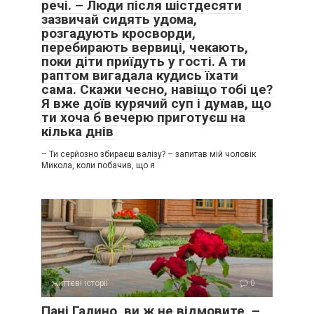
речі. – Люди після шістдесяти
зазвичай сидять удома,
розгадують кросворди,
перебирають вервиці, чекають,
поки діти приїдуть у гості. А ти
раптом вигадала кудись їхати
сама. Скажи чесно, навіщо тобі це?
Я вже доїв курячий суп і думав, що
ти хоча б вечерю приготуєш на
кілька днів
– Ти серйозно збираєш валізу? – запитав мій чоловік
Микола, коли побачив, що я
життєві історії
0
Пані Галино, ви ж не відмовите, –