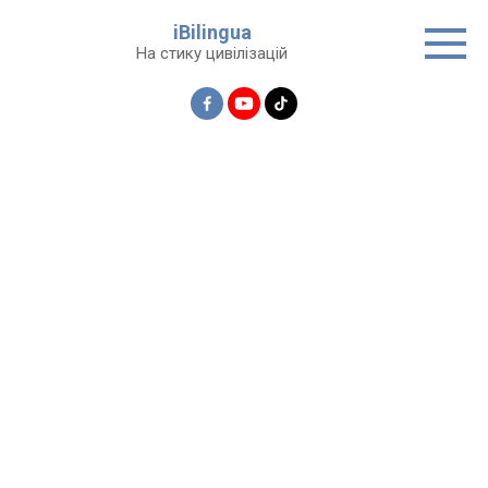
Перейти
iBilingua
до
На стику цивілізацій
вмісту