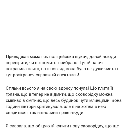
Приїжджає мама і як поліцейська шукач, давай всюди
перевіряти, чи всі помито-прибрано. Тут їй на очі
потрапила плита, на її погляд вона була не дуже чиста і
тут розігрався справжній спектакль!
Стільки всього я на свою адресу почула! Що плита її
грязна, що її тепер не відмити, що сковорідку можна
сміливо в смітник, що весь будинок чути млинцями! Вона
години півтори критикувала, але я не хотіла з нею
сваритися і так відносини гірше нікуди.
Я сказала, що обіцяю їй купити нову сковорідку, що ще