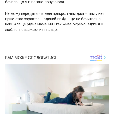
бачила що я в погано почуваюся…
Не можу передати, як мені прикро, і чим далі – тим у неї
гірше стає характер. І єдиний вихід – це не бачитися з
нею. Але це рідна мама, ми і так живе окремо, адже я її
люблю, незважаючи ні на що.