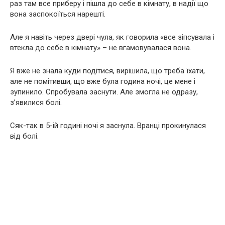
раз там все приберу і пішла до себе в кімнату, в надії що
вона заспокоїться нарешті.
Але я навіть через двері чула, як говорила «все зіпсувала і
втекла до себе в кімнату» – не вгамовувалася вона.
Я вже не знала куди подітися, вирішила, що треба їхати,
але не помітивши, що вже була година ночі, це мене і
зупинило. Спробувала заснути. Але змогла не одразу,
з’явилися болі.
Сяк-так в 5-ій годині ночі я заснула. Вранці прокинулася
від болі.