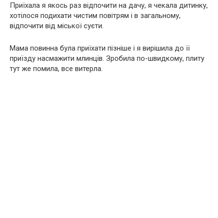
Приїхала я якось раз відпочити на дачу, я чекала дитинку,
хотілося подихати чистим повітрям і в загальному,
відпочити від міської суєти.
Мама повинна була приїхати пізніше і я вирішила до її
приїзду насмажити млинців. Зробила по-швидкому, плиту
тут же помила, все витерла.