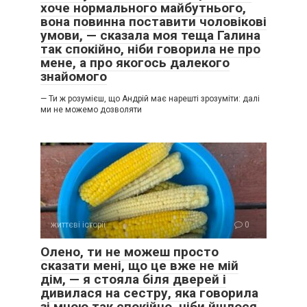
хоче нормального майбутнього,
вона повинна поставити чоловікові
умови, — сказала моя теща Галина
так спокійно, ніби говорила не про
мене, а про якогось далекого
знайомого
— Ти ж розумієш, що Андрій має нарешті зрозуміти: далі
ми не можемо дозволяти
життєві історії
0
Олено, ти не можеш просто
сказати мені, що це вже не мій
дім, — я стояла біля дверей і
дивилася на сестру, яка говорила
зі мною так спокійно, ніби йшлося