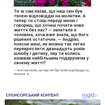
життєві історії
0
Ти ж сам казав, що наш син був
твоєю відповіддю на молитви. А
тепер ти стоїш переді мною і
говориш, що хочеш почати нове
життя без нас? — запитала я
чоловіка, хоча вже знала, що його
рішення остаточне. — Андрію,
поясни мені, як можна так легко
перекреслити дванадцять років
шлюбу і дитину, яку ти колись
називав найбільшим подарунком у
своєму житті?
— Ти ж сам казав, що наш син був твоєю відповіддю на
молитви. А