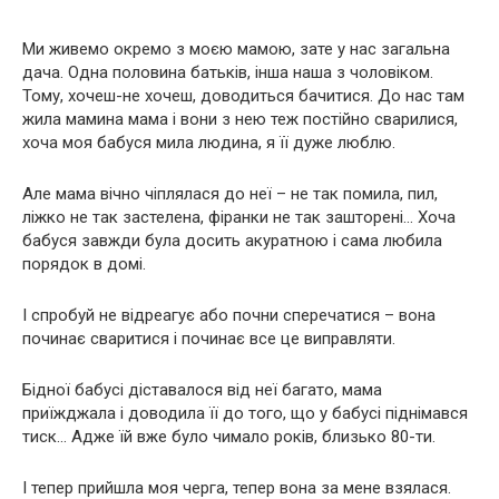
Ми живемо окремо з моєю мамою, зате у нас загальна
дача. Одна половина батьків, інша наша з чоловіком.
Тому, хочеш-не хочеш, доводиться бачитися. До нас там
жила мамина мама і вони з нею теж постійно сварилися,
хоча моя бабуся мила людина, я її дуже люблю.
Але мама вічно чіплялася до неї – не так помила, пил,
ліжко не так застелена, фіранки не так зашторені… Хоча
бабуся завжди була досить акуратною і сама любила
порядок в домі.
І спробуй не відреагує або почни сперечатися – вона
починає сваритися і починає все це виправляти.
Бідної бабусі діставалося від неї багато, мама
приїжджала і доводила її до того, що у бабусі піднімався
тиск… Адже їй вже було чимало років, близько 80-ти.
І тепер прийшла моя черга, тепер вона за мене взялася.