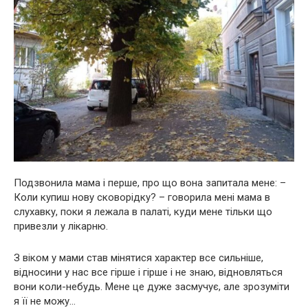
Подзвонила мама і перше, про що вона запитала мене: –
Коли купиш нову сковорідку? – говорила мені мама в
слухавку, поки я лежала в палаті, куди мене тільки що
привезли у лікарню.
З віком у мами став мінятися характер все сильніше,
відносини у нас все гірше і гірше і не знаю, відновляться
вони коли-небудь. Мене це дуже засмучує, але зрозуміти
я її не можу…