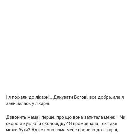
І я поїхали до лікарні… Дякувати Богові, все добре, але я
залишилась у лікарні.
Дзвонить мама і перше, про що вона запитала мене; – Чи
скоро я куплю їй сковорідку? Я промовчала… як таке
може бути? Адже вона сама мене провела до лікарні,