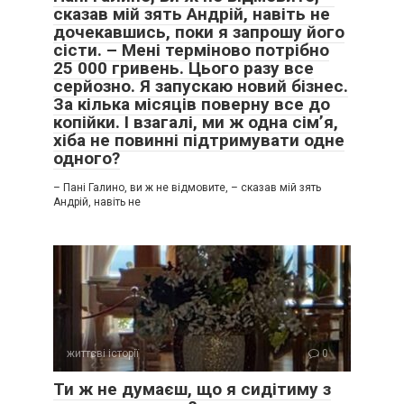
сказав мій зять Андрій, навіть не
дочекавшись, поки я запрошу його
сісти. – Мені терміново потрібно
25 000 гривень. Цього разу все
серйозно. Я запускаю новий бізнес.
За кілька місяців поверну все до
копійки. І взагалі, ми ж одна сім’я,
хіба не повинні підтримувати одне
одного?
– Пані Галино, ви ж не відмовите, – сказав мій зять
Андрій, навіть не
життєві історії
0
Ти ж не думаєш, що я сидітиму з