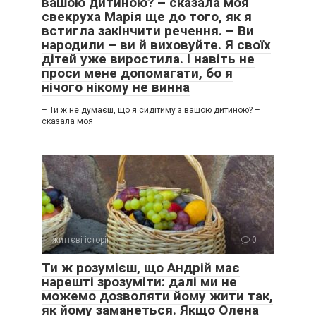
вашою дитиною? – сказала моя
свекруха Марія ще до того, як я
встигла закінчити речення. – Ви
народили – ви й виховуйте. Я своїх
дітей уже виростила. І навіть не
проси мене допомагати, бо я
нічого нікому не винна
– Ти ж не думаєш, що я сидітиму з вашою дитиною? –
сказала моя
життєві історії
0
Ти ж розумієш, що Андрій має
нарешті зрозуміти: далі ми не
можемо дозволяти йому жити так,
як йому заманеться. Якщо Олена