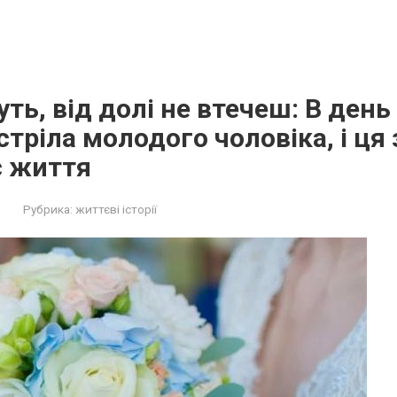
ть, від долі не втечеш: В день
стріла молодого чоловіка, і ця 
є життя
Рубрика:
життєві історії