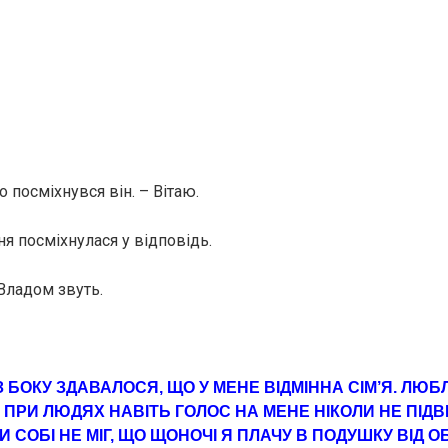
о посміхнувся він. – Вітаю.
я посміхнулася у відповідь.
 Владом звуть.
З БОКУ ЗДАВАЛОСЯ, ЩО У МЕНЕ ВІДМІННА СІМ’Я. ЛЮ
Й ПРИ ЛЮДЯХ НАВІТЬ ГОЛОС НА МЕНЕ НІКОЛИ НЕ ПІД
И СОБІ НЕ МІГ, ЩО ЩОНОЧІ Я ПЛАЧУ В ПОДУШКУ ВІД 