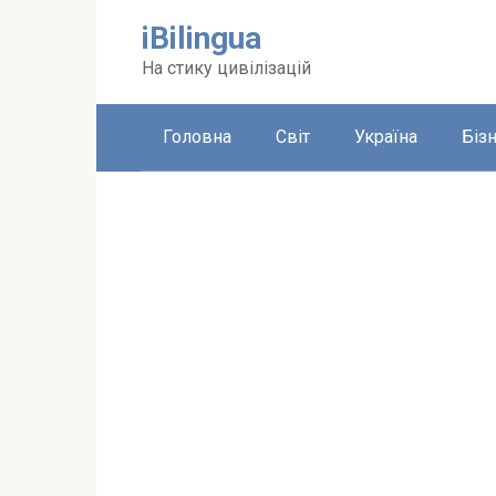
Перейти
iBilingua
до
вмісту
На стику цивілізацій
Головна
Світ
Україна
Біз