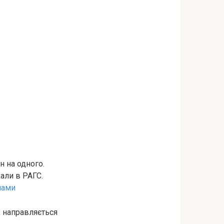
н на одного.
хали в РАГС.
лами
, направляється