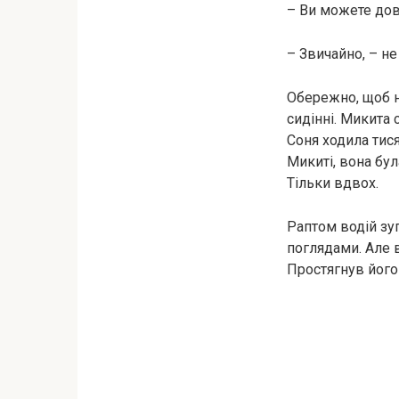
– Ви можете дов
– Звичайно, – н
Обережно, щоб н
сидінні. Микита 
Соня ходила тися
Микиті, вона бул
Тільки вдвох.
Раптом водій зу
поглядами. Але 
Простягнув його 