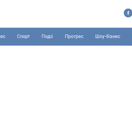
нес
Спорт
Події
Прогрес
Шоу-бізнес