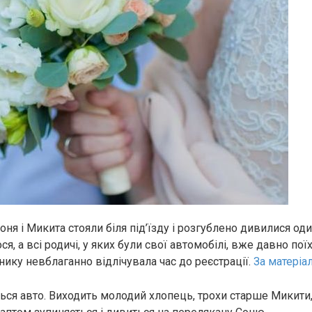
оня і Микита стояли біля під’їзду і розгублено дивилися оди
ся, а всі родичі, у яких були свої автомобілі, вже давно пої
нику невблаганно відлічувала час до реєстрації.
За матеріа
ься авто. Виходить молодий хлопець, трохи старше Микити