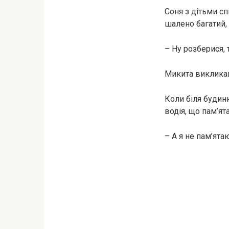
Соня з дітьми сп
шалено багатий, 
– Ну розберися, 
Микита викликав
Коли біля будин
водія, що пам’ята
– А я не пам’ята