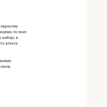
а задньому
лицями, по яких
у виборі, в
то втекти.
ваними
панів.