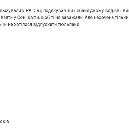
льмували у РАГСа і, подякувавши небайдужому водієві, в
 взяти у Соні квіти, щоб ті не заважали. Але наречена тільк
 їй не хотілося відпускати тюльпани.
оків