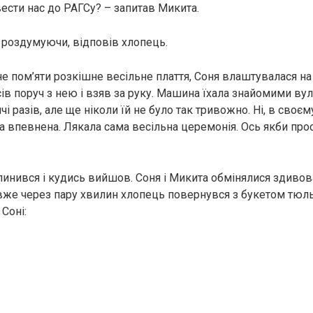
ести нас до РАГСу? – запитав Микита.
е роздумуючи, відповів хлопець.
е пом’яти розкішне весільне плаття, Соня влаштувалася н
сів поруч з нею і взяв за руку. Машина їхала знайомими ву
чі разів, але ще ніколи їй не було так тривожно. Ні, в своєм
а впевнена. Лякала сама весільна церемонія. Ось якби прос
пинився і кудись вийшов. Соня і Микита обмінялися здиво
вже через пару хвилин хлопець повернувся з букетом тюль
Соні: