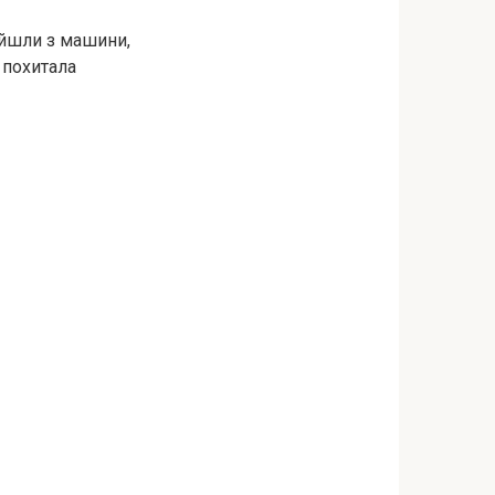
ийшли з машини,
и похитала