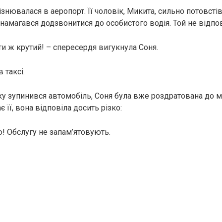
ізнювалася в аеропорт. Її чоловік, Микита, сильно потовстів
намагався додзвонитися до особистого водія. Той не відпо
ти ж крутий! – спересердя вигукнула Соня.
 таксі.
ку зупинився автомобіль, Соня була вже роздратована до м
є її, вона відповіла досить різко:
ю! Обслугу не запам’ятовують.