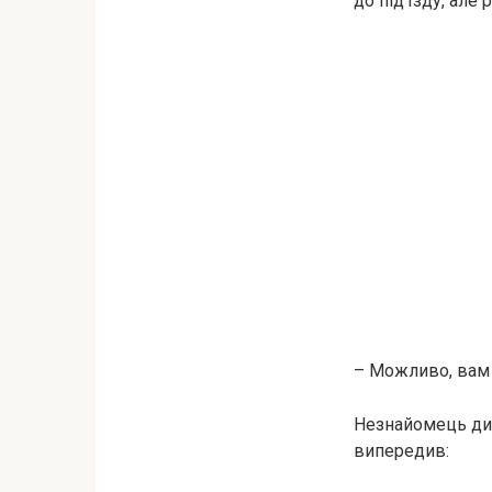
до під’їзду, але
– Можливо, вам 
Незнайомець диви
випередив: