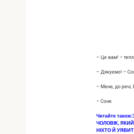
– Це вам! – тепл
– Дякуємо! – Сон
– Мене, до речі,
– Соня.
Читайте також:
ЧОЛОВІК, ЯКИ
НІХТО Й УЯВИТ