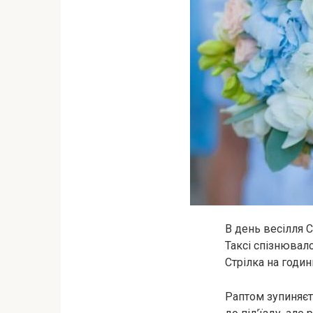
В день весілля С
Таксі спізнювало
Стрілка на годин
Раптом зупиняєт