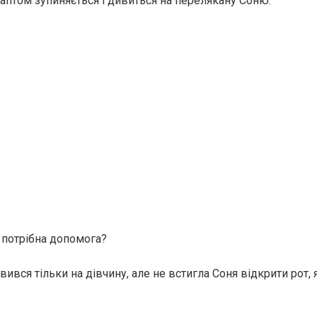
 раптом зупиняється і дивиться на перелякану Соню.
потрібна допомога?
вся тільки на дівчину, але не встигла Соня відкрити рот, 