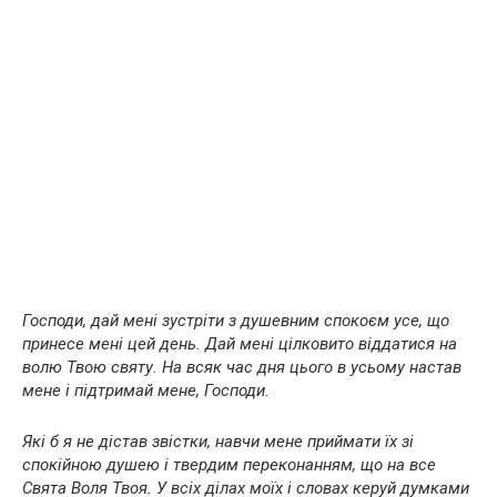
Господи, дай мені зустріти з душевним спокоєм усе, що
принесе мені цей день. Дай мені цілковито віддатися на
волю Твою святу. На всяк час дня цього в усьому настав
мене і підтримай мене, Господи.
Які б я не дістав звістки, навчи мене приймати їх зі
спокійною душею і твердим переконанням, що на все
Свята Воля Твоя. У всіх ділах моїх і словах керуй думками