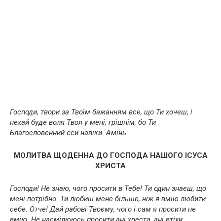
Господи, твори за Твоїм бажанням все, що Ти хочеш, і
нехай буде воля Твоя у мені, грішнім, бо Ти
Благословенний єси навіки. Амінь.
МОЛИТВА ЩОДЕННА ДО ГОСПОДА НАШОГО ІСУСА
ХРИСТА
Господи! Не знаю, чого просити в Тебе! Ти один знаєш, що
мені потрібно. Ти любиш мене більше, ніж я вмію любити
себе. Отче! Дай рабові Твоєму, чого і сам я просити не
вмію. Не насмілююсь просити ані хреста, ані втіхи.