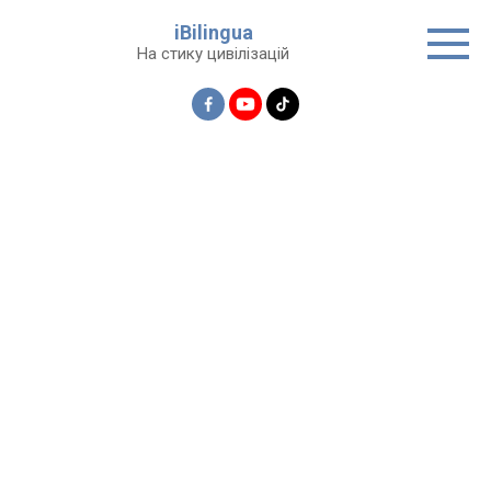
Перейти
iBilingua
до
На стику цивілізацій
вмісту