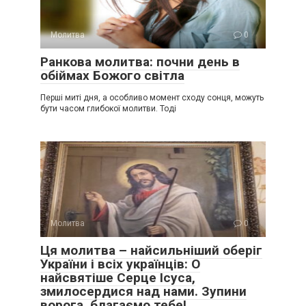
Молитва
0
Ранкова молитва: почни день в
обіймах Божого світла
Перші миті дня, а особливо момент сходу сонця, можуть
бути часом глибокої молитви. Тоді
Молитва
0
Ця молитва – найсильніший оберіг
України і всіх українців: О
найсвятіше Серце Ісуса,
змилосердися над нами. Зупини
ворога, благаємо тебе!