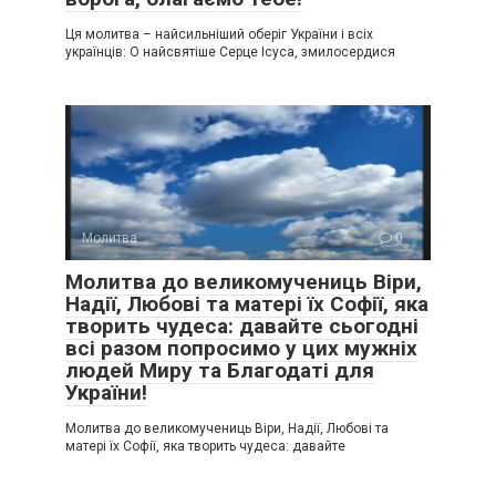
Ця молитва – найсильніший оберіг України і всіх
українців: О найсвятіше Серце Ісуса, змилосердися
Молитва
0
Молитва до великомучениць Віри,
Надії, Любові та матері їх Софії, яка
творить чудеса: давайте сьогодні
всі разом попросимо у цих мужніх
людей Миру та Благодаті для
України!
Молитва до великомучениць Віри, Надії, Любові та
матері їх Софії, яка творить чудеса: давайте