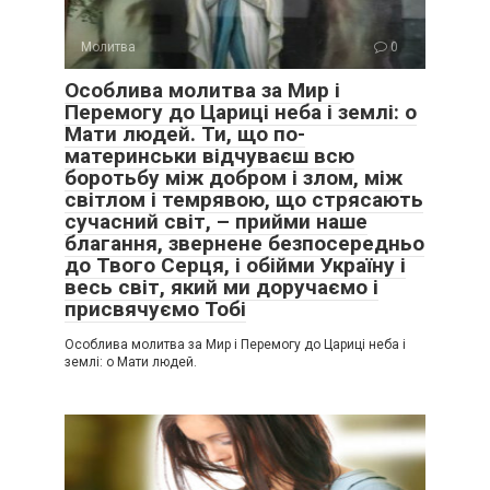
Молитва
0
Особлива молитва за Мир і
Перемогу до Цариці неба і землі: о
Мати людей. Ти, що по-
материнськи відчуваєш всю
боротьбу між добром і злом, між
світлом і темрявою, що стрясають
сучасний світ, – прийми наше
благання, звернене безпосередньо
до Твого Серця, і обійми Україну і
весь світ, який ми доручаємо і
присвячуємо Тобі
Особлива молитва за Мир і Перемогу до Цариці неба і
землі: о Мати людей.