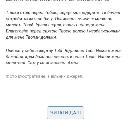
Тільки стою перед Тобою, серце моє відкрите. Ти бачиш
потреби, яких я не бачу. Подивись і вчини зі мною по
милості Твоїй. Урази і зціли, скинь і підведи мене.
Благоговію перед святою Твоєю волею і незбагненними
для мене Твоїми долями.
Приношу себе в жертву Тобі. Віддаюсь Тобі. Нема в мене
бажання, крім бажання виконати волю Твою. Навчи мене
молитися. Сам у мені молись. Амінь.
Фото ілюстративне, з вільних джерел.
ЧИТАТИ ДАЛІ