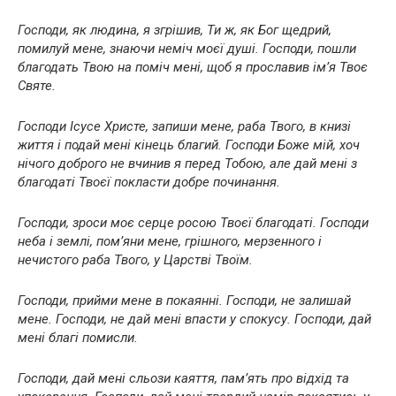
Господи, як людина, я згрішив, Ти ж, як Бог щедрий,
помилуй мене, знаючи неміч моєї душі. Господи, пошли
благодать Твою на поміч мені, щоб я прославив ім’я Твоє
Святе.
Господи Ісусе Христе, запиши мене, раба Твого, в книзі
життя і подай мені кінець благий. Господи Боже мій, хоч
нічого доброго не вчинив я перед Тобою, але дай мені з
благодаті Твоєї покласти добре починання.
Господи, зроси моє серце росою Твоєї благодаті. Господи
неба і землі, пом’яни мене, грішного, мерзенного і
нечистого раба Твого, у Царстві Твоїм.
Господи, прийми мене в покаянні. Господи, не залишай
мене. Господи, не дай мені впасти у спокусу. Господи, дай
мені благі помисли.
Господи, дай мені сльози каяття, пам’ять про відхід та