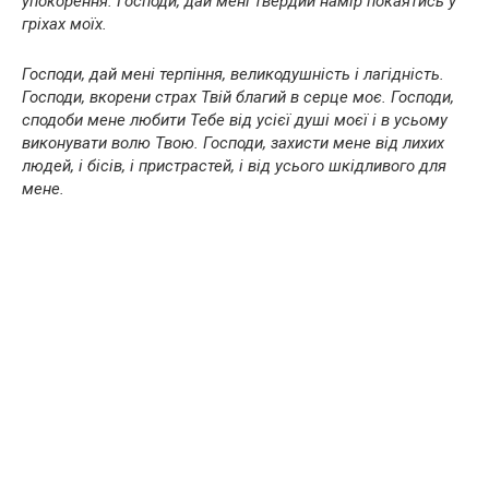
упокорення. Господи, дай мені твердий намір покаятись у
гріхах моїх.
Господи, дай мені терпіння, великодушність і лагідність.
Господи, вкорени страх Твій благий в серце моє. Господи,
сподоби мене любити Тебе від усієї душі моєї і в усьому
виконувати волю Твою. Господи, захисти мене від лихих
людей, і бісів, і пристрастей, і від усього шкідливого для
мене.