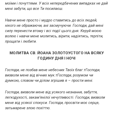
моїми і почуттями. У всіх непередбачених випадках не дай
мені забути, що все Ти посилаєш.
Навчи мене просто і мудро ставитись до всіх людей,
нікого не ображаючи, ані засмучуючи. Господи, дай мені
силу перенести втому і всі події цього дня. Керуй моєю
волею і навчи мене молитись, вірити, надіятись, терпіти,
прощати і любити.
МОЛИТВА СВ. ЙОАНА ЗОЛОТОУСТОГО НА ВСЯКУ
ГОДИНУ ДНЯ І НОЧІ
Господи, не позбав мене небесних Твоїх благ.тГосподи,
визволи мене від вічних мук.тГосподи, розумом чи
думкою, словом чи ділом згрішив я – прости мені.
Господи, визволи мене від усякого незнання, забуття,
легкодухості, закам’янілої нечутливості. Господи, визволи
мене від усякої спокуси. Господи, просвіти моє серце,
затьмарене злою похіттю.