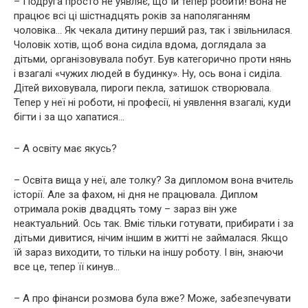
– Подруга просто не уявляє, що їй тепер робити! Вона не
працює всі ці шістнадцять років за наполяганням
чоловіка… Як чекала дитину перший раз, так і звільнилася.
Чоловік хотів, щоб вона сиділа вдома, доглядала за
дітьми, організовувала побут. Був категорично проти нянь
і взагалі «чужих людей в будинку». Ну, ось вона і сиділа.
Дітей виховувала, пироги пекла, затишок створювала.
Тепер у неї ні роботи, ні професії, ні уявлення взагалі, куди
бігти і за що хапатися…
– А освіту має якусь?
– Освіта вища у неї, але толку? За дипломом вона вчитель
історії. Але за фахом, ні дня не працювала. Диплом
отримала років двадцять тому – зараз він уже
неактуальний. Ось так. Вміє тільки готувати, прибирати і за
дітьми дивитися, нічим іншим в житті не займалася. Якщо
їй зараз виходити, то тільки на іншу роботу. І він, знаючи
все це, тепер її кинув…
– А про фінанси розмова була вже? Може, забезпечувати