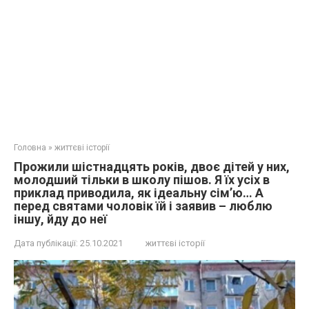
Головна
»
життєві історії
Прожили шістнадцять років, двоє дітей у них,
молодший тільки в школу пішов. Я їх усіх в
приклад приводила, як ідеальну сім’ю… А
перед святами чоловік їй і заявив – люблю
іншу, йду до неї
Дата публікації:
25.10.2021
життєві історії