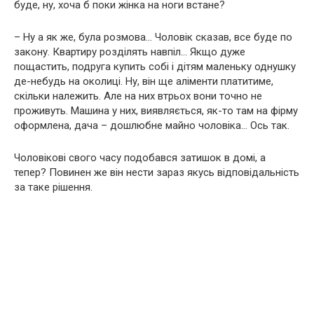
буде, ну, хоча б поки жінка на ноги встане?
– Ну а як же, була розмова… Чоловік сказав, все буде по
закону. Квартиру розділять навпіл… Якщо дуже
пощастить, подруга купить собі і дітям маленьку однушку
де-небудь на околиці. Ну, він ще аліменти платитиме,
скільки належить. Але на них втрьох вони точно не
проживуть. Машина у них, виявляється, як-то там на фірму
оформлена, дача – дошлюбне майно чоловіка… Ось так.
Чоловікові свого часу подобався затишок в домі, а
тепер? Повинен же він нести зараз якусь відповідальність
за таке рішення.