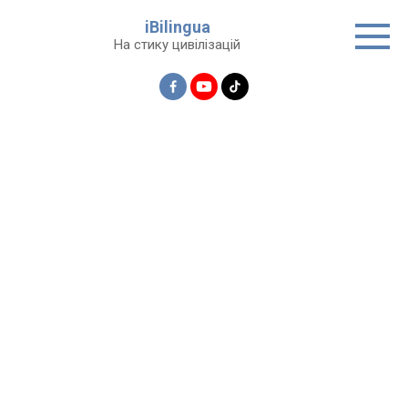
Перейти
iBilingua
до
На стику цивілізацій
вмісту