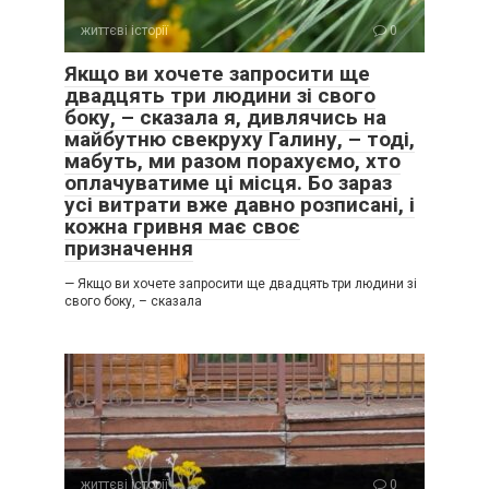
життєві історії
0
Якщо ви хочете запросити ще
двадцять три людини зі свого
боку, – сказала я, дивлячись на
майбутню свекруху Галину, – тоді,
мабуть, ми разом порахуємо, хто
оплачуватиме ці місця. Бо зараз
усі витрати вже давно розписані, і
кожна гривня має своє
призначення
— Якщо ви хочете запросити ще двадцять три людини зі
свого боку, – сказала
життєві історії
0