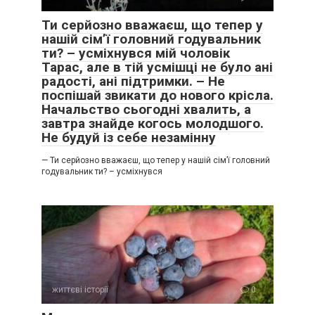
Ти серйозно вважаєш, що тепер у
нашій сім’ї головний годувальник
ти? – усміхнувся мій чоловік
Тарас, але в тій усмішці не було ані
радості, ані підтримки. – Не
поспішай звикати до нового крісла.
Начальство сьогодні хвалить, а
завтра знайде когось молодшого.
Не будуй із себе незамінну
— Ти серйозно вважаєш, що тепер у нашій сім’ї головний
годувальник ти? – усміхнувся
життєві історії
0