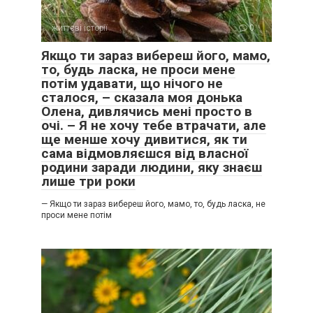
життєві історії
0
Якщо ти зараз вибереш його, мамо,
то, будь ласка, не проси мене
потім удавати, що нічого не
сталося, – сказала моя донька
Олена, дивлячись мені просто в
очі. – Я не хочу тебе втрачати, але
ще менше хочу дивитися, як ти
сама відмовляєшся від власної
родини заради людини, яку знаєш
лише три роки
— Якщо ти зараз вибереш його, мамо, то, будь ласка, не
проси мене потім