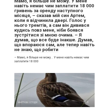
Мамо, я більше не можу. У мене
навіть немає чим заплатити 18 000
гривень за оренду наступного
місяця, – сказав мій син Артем,
коли я відчинила двері. Голос у
нього тремтів, а сам він дивився
кудись повз мене, ніби боявся
зустрітися зі мною очима. – Я
думав, що все буде інакше. Думав,
що впораюся сам, але тепер навіть
не знаю, що робити
– Мамо, я більше не можу… У мене навіть немає чим
заплатити 18 000
життєві історії
0