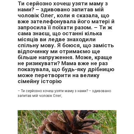
Ти серйозно хочеш узяти маму з
нами? – здивовано запитав мій
чоловік Олег, коли я сказала, що
вже зателефонувала його матері й
запросила її поїхати разом. – Ти ж
сама знаєш, що останні кілька
місяців ви ледве знаходили
спільну мову. Я боюся, що замість
відпочинку ми отримаємо ще
більше напруження. Може, краще
не ризикувати? Мама вже не раз
показувала, що будь-яку дрібницю
може перетворити на велику
сімейну історію
– Ти серйозно хочеш узяти маму з нами? – здивовано
запитав мій чоловік Олег,