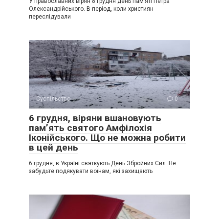
У православних вірян 8 грудня день пам’яті Петра
Олександрійського. В період, коли християн
переслідували
Суспільство
0
6 грудня, віряни вшановують
пам’ять святого Амфілохія
Іконійського. Що не можна робити
в цей день
6 грудня, в Україні святкують День Збройних Сил. Не
забудьте подякувати воїнам, які захищають