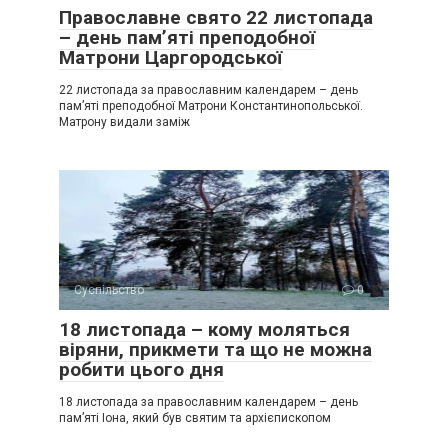
Православне свято 22 листопада
– день пам’яті преподобної
Матрони Царгородської
22 листопада за православним календарем – день
пам’яті преподобної Матрони Константинопольської.
Матрону видали заміж
Суспільство
0
18 листопада – кому моляться
віряни, прикмети та що не можна
робити цього дня
18 листопада за православним календарем – день
пам’яті Іона, який був святим та архієпископом