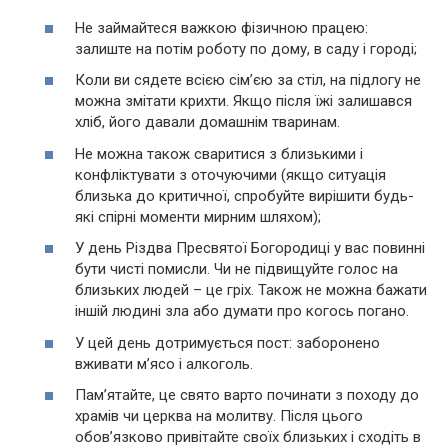
Не займайтеся важкою фізичною працею:
залиште на потім роботу по дому, в саду і городі;
Коли ви сядете всією сім’єю за стіл, на підлогу не
можна змітати крихти. Якщо після їжі залишався
хліб, його давали домашнім тваринам.
Не можна також сваритися з близькими і
конфліктувати з оточуючими (якщо ситуація
близька до критичної, спробуйте вирішити будь-
які спірні моменти мирним шляхом);
У день Різдва Пресвятої Богородиці у вас повинні
бути чисті помисли. Чи не підвищуйте голос на
близьких людей – це гріх. Також не можна бажати
іншій людині зла або думати про когось погано.
У цей день дотримується пост: заборонено
вживати м’ясо і алкоголь.
Пам’ятайте, це свято варто починати з походу до
храмів чи церква на молитву. Після цього
обов’язково привітайте своїх близьких і сходіть в