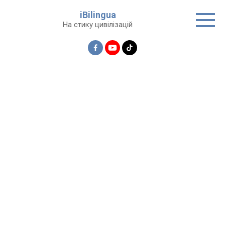
Перейти
iBilingua
до
На стику цивілізацій
вмісту