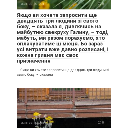
життєві історії
0
Якщо ви хочете запросити ще
двадцять три людини зі свого
боку, – сказала я, дивлячись на
майбутню свекруху Галину, – тоді,
мабуть, ми разом порахуємо, хто
оплачуватиме ці місця. Бо зараз
усі витрати вже давно розписані, і
кожна гривня має своє
призначення
— Якщо ви хочете запросити ще двадцять три людини зі
свого боку, – сказала
життєві історії
0