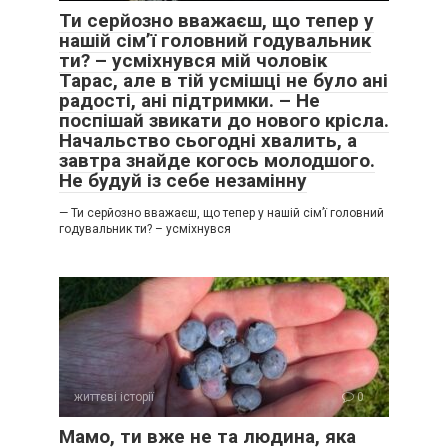
Ти серйозно вважаєш, що тепер у
нашій сім’ї головний годувальник
ти? – усміхнувся мій чоловік
Тарас, але в тій усмішці не було ані
радості, ані підтримки. – Не
поспішай звикати до нового крісла.
Начальство сьогодні хвалить, а
завтра знайде когось молодшого.
Не будуй із себе незамінну
— Ти серйозно вважаєш, що тепер у нашій сім’ї головний
годувальник ти? – усміхнувся
життєві історії
0
Мамо, ти вже не та людина, яка