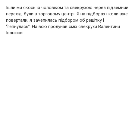
Ішли ми якось із чоловіком та свекрухою через підземний
перехід, були в торговому центрі. Я на підборах і коли вже
повертали, я зачепилась підбором об решітку і
“гепнулась”. На всю пролунав сміх свекрухи Валентини
Іванівни.