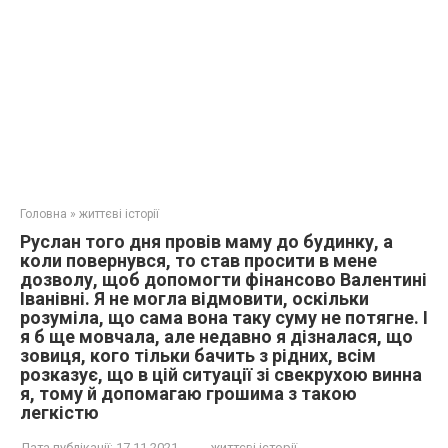
Головна
»
життєві історії
Руслан того дня провів маму до будинку, а
коли повернувся, то став просити в мене
дозволу, щоб допомогти фінансово Валентині
Іванівні. Я не могла відмовити, оскільки
розуміла, що сама вона таку суму не потягне. І
я б ще мовчала, але недавно я дізналася, що
зовиця, кого тільки бачить з рідних, всім
розказує, що в цій ситуації зі свекрухою винна
я, тому й допомагаю грошима з такою
легкістю
Дата публікації:
17.11.2021
життєві історії