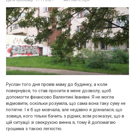
Руслан того дня провів маму до будинку, а коли
повернувся, то став просити в мене дозволу, щоб
допомогти фінансово Валентині Іванівні. Я не могла
відмовити, оскільки розуміла, що сама вона таку суму не
потягне. І я б ще мовчала, але недавно я дізналася, що
зовиця, кого тільки бачить з рідних, всім розказує, що в
цій ситуації зі свекрухою винна я, тому й допомагаю
грошима з такою легкістю.