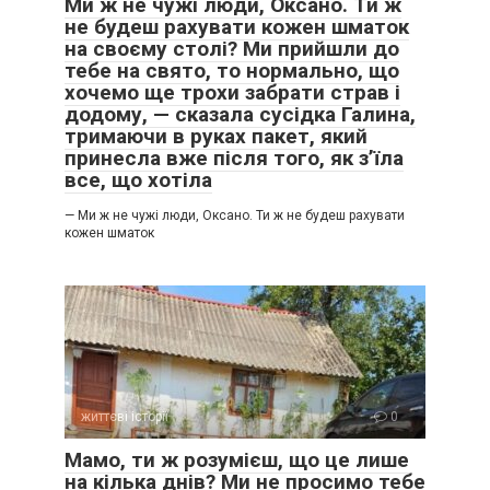
Ми ж не чужі люди, Оксано. Ти ж
не будеш рахувати кожен шматок
на своєму столі? Ми прийшли до
тебе на свято, то нормально, що
хочемо ще трохи забрати страв і
додому, — сказала сусідка Галина,
тримаючи в руках пакет, який
принесла вже після того, як з’їла
все, що хотіла
— Ми ж не чужі люди, Оксано. Ти ж не будеш рахувати
кожен шматок
життєві історії
0
Мамо, ти ж розумієш, що це лише
на кілька днів? Ми не просимо тебе