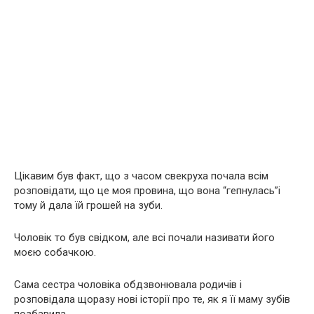
Цікавим був факт, що з часом свекруха почала всім
розповідати, що це моя провина, що вона “гепнулась”і
тому й дала їй грошей на зуби.
Чоловік то був свідком, але всі почали називати його
моєю собачкою.
Сама сестра чоловіка обдзвонювала родичів і
розповідала щоразу нові історії про те, як я її маму зубів
позбавила.