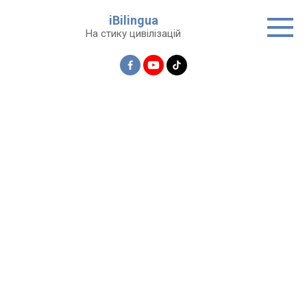
Перейти
iBilingua
до
На стику цивілізацій
вмісту