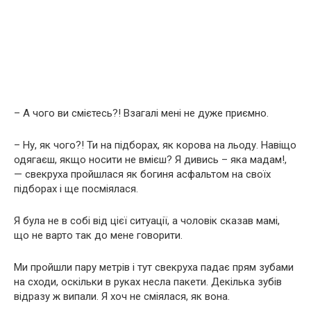
– А чого ви смієтесь?! Взагалі мені не дуже приємно.
– Ну, як чого?! Ти на підборах, як корова на льоду. Навіщо
одягаєш, якщо носити не вмієш? Я дивись – яка мадам!,
— свекруха пройшлася як богиня асфальтом на своїх
підборах і ще посміялася.
Я була не в собі від цієї ситуації, а чоловік сказав мамі,
що не варто так до мене говорити.
Ми пройшли пару метрів і тут свекруха падає прям зубами
на сходи, оскільки в руках несла пакети. Декілька зубів
відразу ж випали. Я хоч не сміялася, як вона.