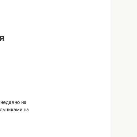
я
 недавно на
альниками на