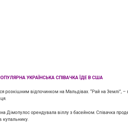
ОПУЛЯРНА УКРАЇНСЬКА СПІВАЧКА ЇДЕ В США
ся розкішним відпочинком на Мальдівах. “Рай на Землі”, – 
ця.
ічна Дімопулос орендувала віллу з басейном. Співачка про
в купальнику.