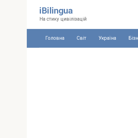
Перейти
iBilingua
до
вмісту
На стику цивілізацій
Головна
Світ
Україна
Біз