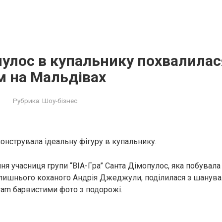
улос в купальнику похвалилас
м на Мальдівах
Рубрика:
Шоу-бізнес
онструвала ідеальну фігуру в купальнику.
ня учасниця групи “BIA-Гpa” Санта Дімопулос, яка побувала
олишнього коханого Андрія Джеджули, поділилася з шанув
gram барвистими фото з подорожі.