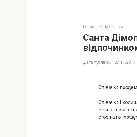
Головна
»
Шоу-бізнес
Санта Дімоп
відпочинко
Дата публікації:
27.11.2017
Співачка продем
Співачка і колиш
весіллі свого к
сторінці в Insta