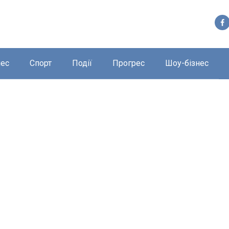
нес
Спорт
Події
Прогрес
Шоу-бізнес