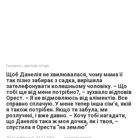
Головна
»
життєві історії
Щоб Данелія не хвилювалася, чому мама її
так пізно забирає з садка, вирішила
зателефонувати колишньому чоловіку. – Що
тобі ще від мене потрібно?, – зухвало відповів
Орест. – Я не відмовляюсь від аліментів. Все
справно сплачую. У мене тепер інша сім’я, якій
я також потрібен. Якщо ти забула, ми
розлучені, і вже давно. – Хочу тобі нагадати,
що Данелія така ж моя дочка, як і твоя, –
спустила я Ореста “на землю”
Дата публікації:
22.11.2021
життєві історії