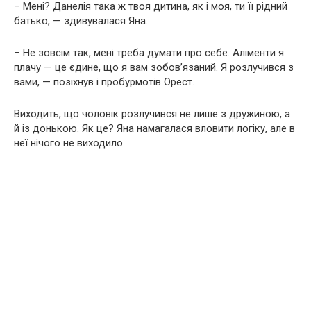
– Мені? Данелія така ж твоя дитина, як і моя, ти її рідний
батько, — здивувалася Яна.
– Не зовсім так, мені треба думати про себе. Аліменти я
плачу — це єдине, що я вам зобов’язаний. Я розлучився з
вами, — позіхнув і пробурмотів Орест.
Виходить, що чоловік розлучився не лише з дружиною, а
й із донькою. Як це? Яна намагалася вловити логіку, але в
неї нічого не виходило.