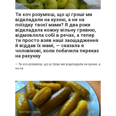
життєві історії
0
Ти хоч розумієш, що ці гроші ми
відкладали на кухню, а не на
поїздку твоєї мами? Я два роки
відкладала кожну вільну гривню,
відмовляла собі в речах, а тепер
ти просто взяв наші заощадження
й віддав їх мамі, — сказала я
чоловікові, коли побачила переказ
на рахунку
— Ти хоч розумієш, що ці гроші ми відкладали на кухню, а
не на
життєві історії
0