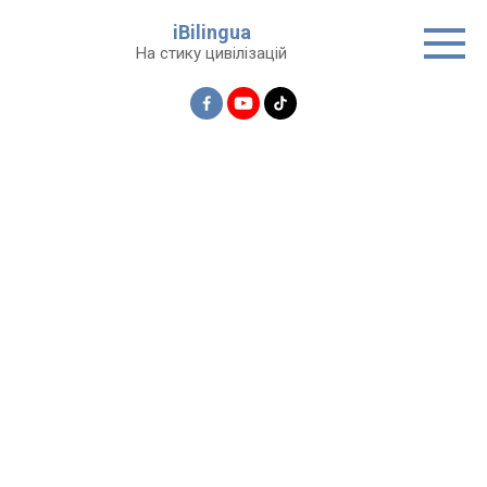
Перейти
iBilingua
до
На стику цивілізацій
вмісту