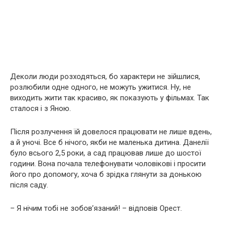
Деколи люди розходяться, бо характери не зійшлися,
розлюбили одне одного, не можуть ужитися. Ну, не
виходить жити так красиво, як показують у фільмах. Так
сталося і з Яною.
Після розлучення їй довелося працювати не лише вдень,
а й уночі. Все б нічого, якби не маленька дитина. Данелії
було всього 2,5 роки, а сад працював лише до шостої
години. Вона почала телефонувати чоловікові і просити
його про допомогу, хоча б зрідка глянути за донькою
після саду.
– Я нічим тобі не зобов’язаний! – відповів Орест.