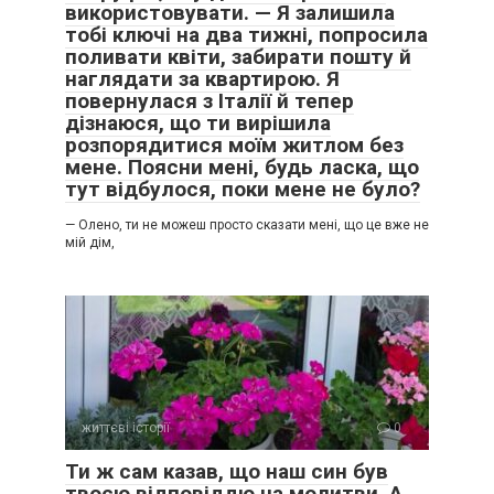
використовувати. — Я залишила
тобі ключі на два тижні, попросила
поливати квіти, забирати пошту й
наглядати за квартирою. Я
повернулася з Італії й тепер
дізнаюся, що ти вирішила
розпорядитися моїм житлом без
мене. Поясни мені, будь ласка, що
тут відбулося, поки мене не було?
— Олено, ти не можеш просто сказати мені, що це вже не
мій дім,
життєві історії
0
Ти ж сам казав, що наш син був
твоєю відповіддю на молитви. А