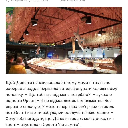
Щоб Данелія не хвилювалася, чому мама її так пізно
забирає з садка, вирішила зателефонувати колишньому
чоловіку. – Що тобі ще від мене потрібно?, – зухвало
відповів Орест. – Я не відмовляюсь від аліментів. Все
справно сплачую. У мене тепер інша сім’я, якій я також
потрібен. Якщо ти забула, ми розлучені, і вже давно. –
Хочу тобі нагадати, що Данелія така ж моя дочка, як і
твоя, – спустила я Ореста “на землю”.