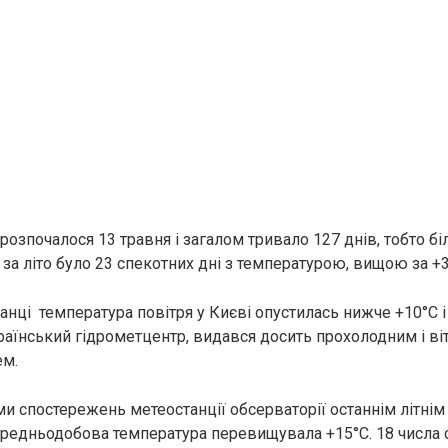
розпочалося 13 травня і загалом тривало 127 днів, тобто б
 за літо було 23 спекотних дні з температурою, вищою за +3
ранці температура повітря у Києві опустилась нижче +10°С і 
аїнський гідрометцентр, видався досить прохолодним і ві
ем.
ми спостережень метеостанції обсерваторії останнім літнім
ередньодобова температура перевищувала +15°С. 18 числа