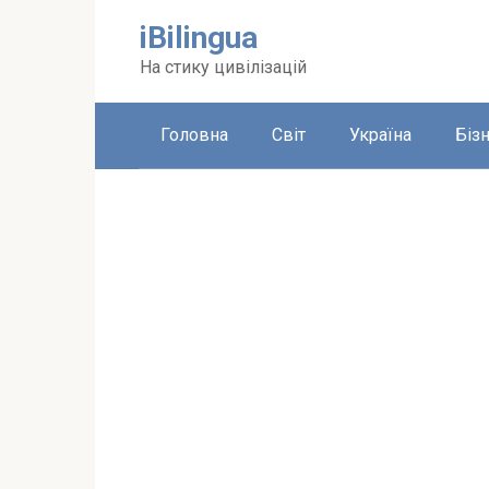
Перейти
iBilingua
до
вмісту
На стику цивілізацій
Головна
Світ
Україна
Біз