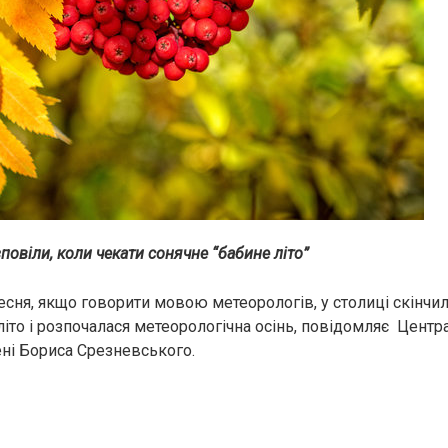
овіли, коли чекати сонячне “бабине літо”
ресня, якщо говорити мовою метеорологів, у столиці скінчи
літо і розпочалася метеорологічна осінь, повідомляє Центр
ені Бориса Срезневського.