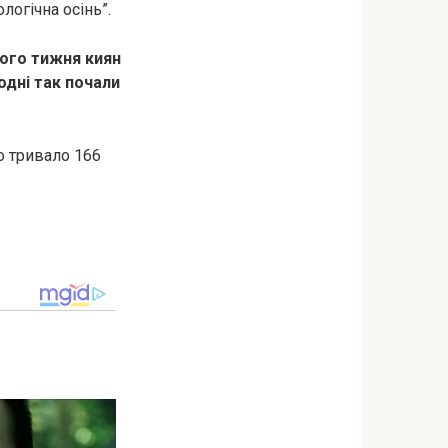
огічна осінь”.
ного тижня киян
одні так почали
о тривало 166