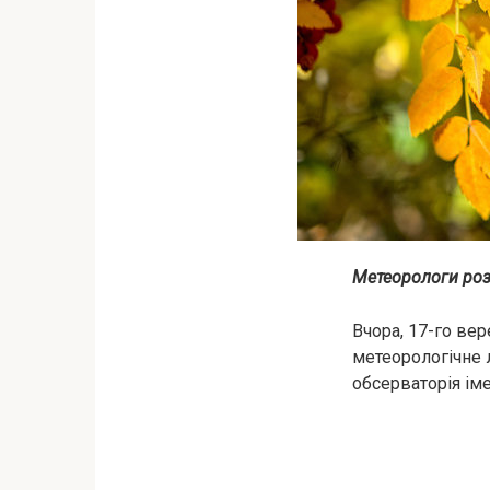
Метеорологи розп
Вчора, 17-го ве
метеорологічне 
обсерваторія ім