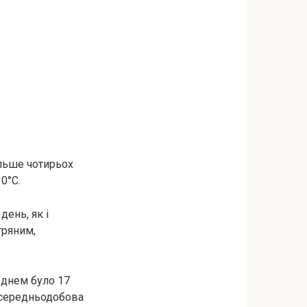
ільше чотирьох
0°С.
день, як і
тряним,
 днем було 17
 середньодобова