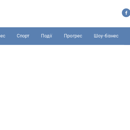
нес
Спорт
Події
Прогрес
Шоу-бізнес