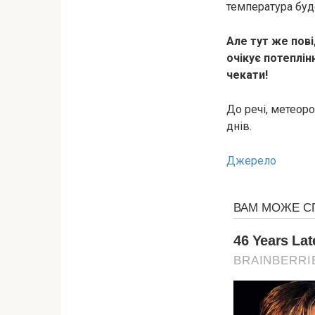
температура буд
Але тут же пов
очікує потеплін
чекати!
До речі, метеор
днів.
Джерело