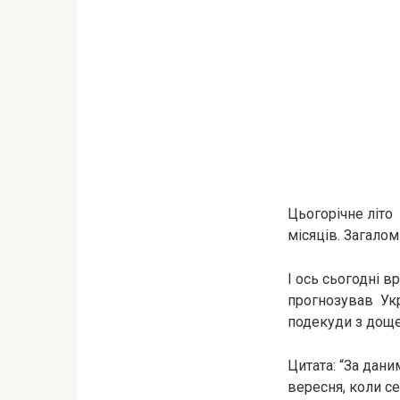
Цьогорічне літо 
місяців. Загалом
І ось сьогодні в
прогнозував Укр
подекуди з дощ
Цитата: “За дани
вересня, коли с