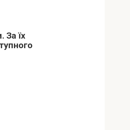
 За їх
ступного