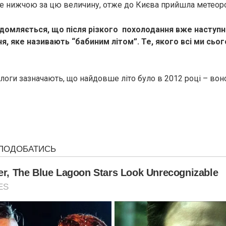
е нижчою за цю величину, отже до Києва прийшла метеорол
ідомляється, що після різкого похолодання вже наступ
ня, яке називають “бабиним літом”. Те, якого всі ми сьог
ологи зазначають, що найдовше літо було в 2012 році – вон