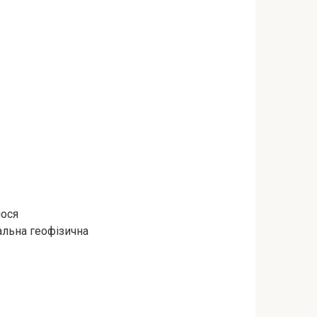
лося
альна геофізична