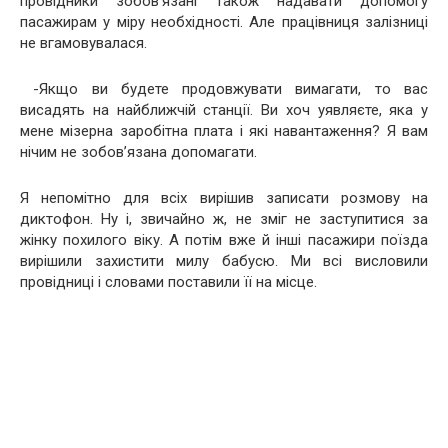
провідники зобов’язані також надавати допомогу
пасажирам у міру необхідності. Але працівниця залізниці
не вгамовувалася.
-Якщо ви будете продовжувати вимагати, то вас
висадять на найближчій станції. Ви хоч уявляєте, яка у
мене мізерна заробітна плата і які навантаження? Я вам
нічим не зобов’язана допомагати.
Я непомітно для всіх вирішив записати розмову на
диктофон. Ну і, звичайно ж, не зміг не заступитися за
жінку похилого віку. А потім вже й інші пасажири поїзда
вирішили захистити милу бабусю. Ми всі висловили
провідниці і словами поставили її на місце.