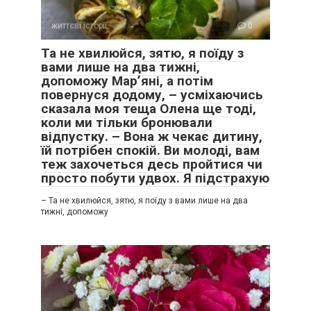
життєві історії
0
Та не хвилюйся, зятю, я поїду з
вами лише на два тижні,
допоможу Мар’яні, а потім
повернуся додому, – усміхаючись
сказала моя теща Олена ще тоді,
коли ми тільки бронювали
відпустку. – Вона ж чекає дитину,
їй потрібен спокій. Ви молоді, вам
теж захочеться десь пройтися чи
просто побути удвох. Я підстрахую
– Та не хвилюйся, зятю, я поїду з вами лише на два
тижні, допоможу