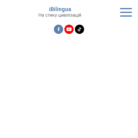
Перейти
iBilingua
до
На стику цивілізацій
вмісту