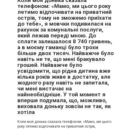
Коли моя донька сказала
телефоном: «Мамо, ми цього року
летимо відпочивати на приватний
острів, тому не зможемо приїхати
до тебе», я мовчки подивилася на
рахунок за комунальні послуги,
який лежав переді мною. До
сплати залишалося 8 740 гривень,
а в моєму гаманці було трохи
більше двох тисяч. Найважче було
навіть не те, що мені бракувало
грошей. Найважче було
усвідомити, що рідна дитина вже
кілька років живе в достатку, але
жодного разу навіть не запитала,
чи мені вистачає на
найнеобхідніше. У той момент я
вперше подумала, що, можливо,
виховала доньку зовсім не так, як
хотіла
Коли моя донька сказала телефоном: «Мамо, ми цього
року летимо відпочивати на приватний острів,