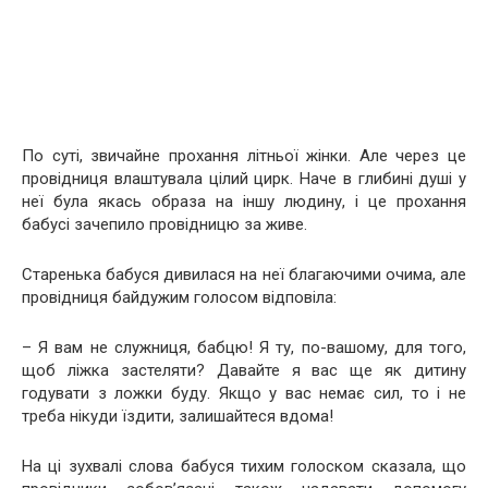
По суті, звичайне прохання літньої жінки. Але через це
провідниця влаштувала цілий цирк. Наче в глибині душі у
неї була якась образа на іншу людину, і це прохання
бабусі зачепило провідницю за живе.
Старенька бабуся дивилася на неї благаючими очима, але
провідниця байдужим голосом відповіла:
– Я вам не служниця, бабцю! Я ту, по-вашому, для того,
щоб ліжка застеляти? Давайте я вас ще як дитину
годувати з ложки буду. Якщо у вас немає сил, то і не
треба нікуди їздити, залишайтеся вдома!
На ці зухвалі слова бабуся тихим голоском сказала, що