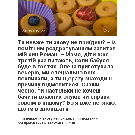
життєві історії
0
Та невже ти знову не приїдеш? – із
помітним роздратуванням запитав
мій син Роман. – Мамо, діти вже
третій раз питають, коли бабуся
буде в гостях. Олена приготувала
вечерю, ми спеціально всіх
покликали, а ти щоразу знаходиш
причину відмовитися. Скажи
чесно, ти настільки не хочеш
бачити власних онуків чи справа
зовсім в іншому? Бо я вже не знаю,
що їм відповідати
– Та невже ти знову не приїдеш? – із помітним
роздратуванням запитав мій син