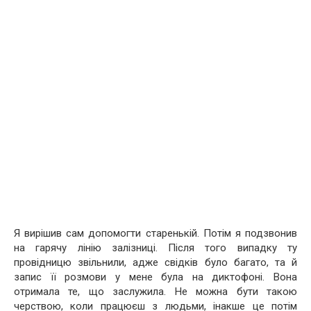
Я вирішив сам допомогти старенькій. Потім я подзвонив
на гарячу лінію залізниці. Після того випадку ту
провідницю звільнили, адже свідків було багато, та й
запис її розмови у мене була на диктофоні. Вона
отримала те, що заслужила. Не можна бути такою
черствою, коли працюєш з людьми, інакше це потім