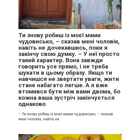
життєві історії
0
Ти знову робиш із моєї мами
чудовисько, – сказав мені чоловік,
навіть не дочекавшись, поки я
закінчу свою думку. – У неї просто
такий характер. Вона завжди
говорить усе прямо, і не треба
шукати в цьому образу. Якщо ти
навчишся не звертати уваги, жити
стане набагато легше. А я вже
втомився бути між вами двома, бо
кожна ваша зустріч закінчується
однаково
– Ти знову робиш із моєї мами чудовисько, – сказав
мені чоловік, навіть не