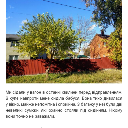
Ми сідали у вагон в останні хвилини перед відправленням.
В купе навпроти мене сиділа бабуся. Вона тихо дивилася
у вікно, майже непомітна і спокійна. З багажу у неї були дві
невеликі сумкки, які охайно стояли під сидінням. Нікому
вони точно не заважали.